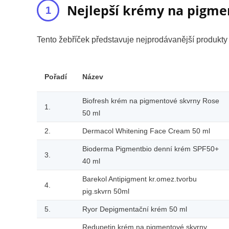
Nejlepší krémy na pigme
Tento žebříček představuje nejprodávanější produkt
Pořadí
Název
Biofresh krém na pigmentové skvrny Rose
1.
50 ml
2.
Dermacol Whitening Face Cream 50 ml
Bioderma Pigmentbio denní krém SPF50+
3.
40 ml
Barekol Antipigment kr.omez.tvorbu
4.
pig.skvrn 50ml
5.
Ryor Depigmentační krém 50 ml
Redupetin krém na pigmentové skvrny