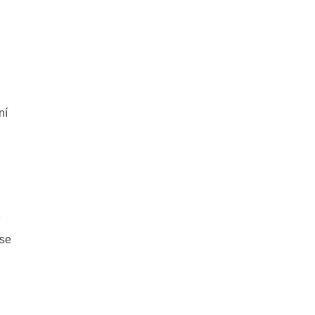
ní
 se