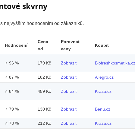
ntové skvrny
y s nejvyšším hodnocením od zákazníků.
Cena
Porovnat
Hodnocení
Koupit
od
ceny
⭐
96 %
179 Kč
Zobrazit
Biofreshkosmetika.c
⭐
87 %
182 Kč
Zobrazit
Allegro.cz
⭐
84 %
459 Kč
Zobrazit
Krasa.cz
⭐
79 %
130 Kč
Zobrazit
Benu.cz
⭐
78 %
212 Kč
Zobrazit
Krasa.cz