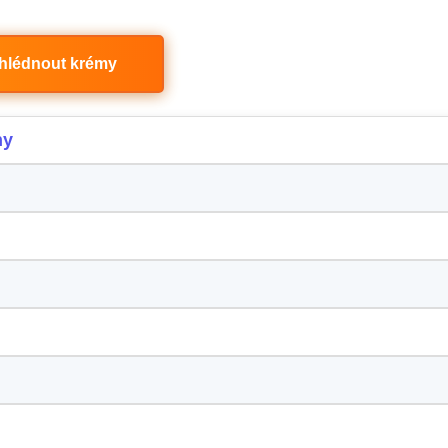
hlédnout krémy
ny