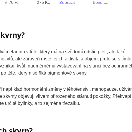
⭐
70 %
275 Kč
Zobrazit
Benu.cz
skvrny?
melaninu v těle, který má na svědomí odstín pleti, ale také
cytů, ale zároveň roste jejich aktivita a objem, proto se s tímto
 vznikají kvůli nadměrnému vystavování na slunci bez ochrann
 po těle, kterým se říká pigmentové skvrny.
atří například hormonální změny v těhotenství, menopauze, užíván
e skvrny objevují vlivem přirozeného stárnutí pokožky. Překvapí
e určité bylinky, a to zejména třezalku.
ch skvrn?