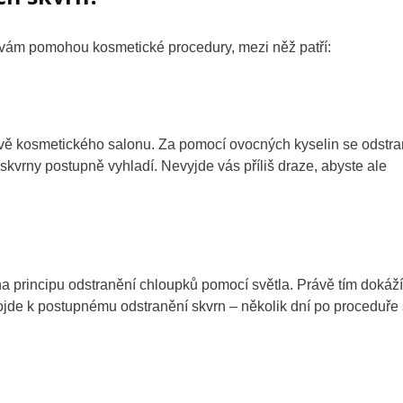
 vám pomohou kosmetické procedury, mezi něž patří:
ěvě kosmetického salonu. Za pomocí ovocných kyselin se odstra
vrny postupně vyhladí. Nevyjde vás příliš draze, abyste ale
í na principu odstranění chloupků pomocí světla. Právě tím dokáží
ojde k postupnému odstranění skvrn – několik dní po proceduře