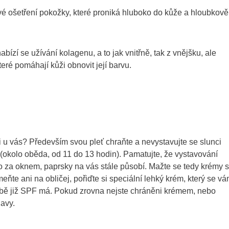
ové ošetření pokožky, které proniká hluboko do kůže a hloubkově 
zí se užívání kolagenu, a to jak vnitřně, tak z vnějšku, ale
ré pomáhají kůži obnovit její barvu.
i u vás? Především svou pleť chraňte a nevystavujte se slunci
né (okolo oběda, od 11 do 13 hodin). Pamatujte, že vystavování
o za oknem, paprsky na vás stále působí. Mažte se tedy krémy s
ňte ani na obličej, pořiďte si speciální lehký krém, který se v
obě již SPF má. Pokud zrovna nejste chráněni krémem, nebo
lavy.