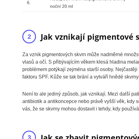
6.
noční 20 ml
Jak vznikají pigmentové 
Za vznik pigmentových skvrn může nadměrné množství 
vlasů a očí. S přibývajícím věkem klesá hladina melano
problémem potýkají zejména starší osoby. Nejčastěji
faktoru SPF. Kůže se tak brání a vytváří hnědé skvrny
Není to ale jediný způsob, jak vznikají. Mezi další p
antibiotik a antikoncepce nebo právě vyšší věk, kdy s
vás, že se skvrny mohou dostavit i tehdy, kdy používát
Jak se zbavit pigmentový