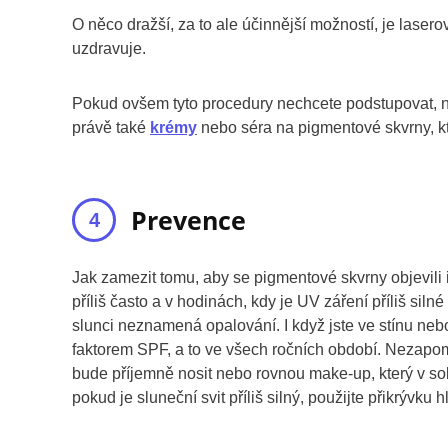
O něco dražší, za to ale účinnější možností, je laser
uzdravuje.
Pokud ovšem tyto procedury nechcete podstupovat, nabí
právě také
krémy
nebo séra na pigmentové skvrny, kte
Prevence
Jak zamezit tomu, aby se pigmentové skvrny objevili 
příliš často a v hodinách, kdy je UV záření příliš sil
slunci neznamená opalování. I když jste ve stínu neb
faktorem SPF, a to ve všech ročních období. Nezapome
bude příjemně nosit nebo rovnou make-up, který v s
pokud je sluneční svit příliš silný, použijte přikrývku h