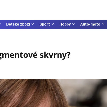
Dětské zboží
Sport
Hobby
Auto-moto
igmentové skvrny?