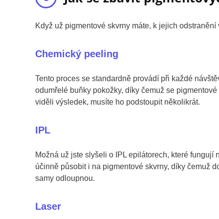
Když už pigmentové skvrny máte, k jejich odstranění
Chemický peeling
Tento proces se standardně provádí při každé návšt
odumřelé buňky pokožky, díky čemuž se pigmentové sk
viděli výsledek, musíte ho podstoupit několikrát.
IPL
Možná už jste slyšeli o IPL epilátorech, které funguj
účinně působit i na pigmentové skvrny, díky čemuž d
samy odloupnou.
Laser