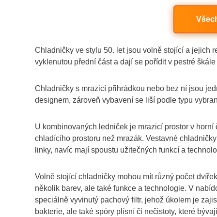
Všec
Chladničky ve stylu 50. let jsou volně stojící a jejic
vyklenutou přední část a dají se pořídit v pestré šk
Chladničky s mrazicí přihrádkou nebo bez ní jsou jedn
designem, zároveň vybavení se liší podle typu vybran
U kombinovaných ledniček je mrazicí prostor v horní č
chladícího prostoru než mrazák. Vestavné chladničk
linky, navíc mají spoustu užitečných funkcí a technolo
Volně stojící chladničky mohou mít různý počet dvířek
několik barev, ale také funkce a technologie. V nabíd
speciálně vyvinutý pachový filtr, jehož úkolem je zajis
bakterie, ale také spóry plísní či nečistoty, které býv