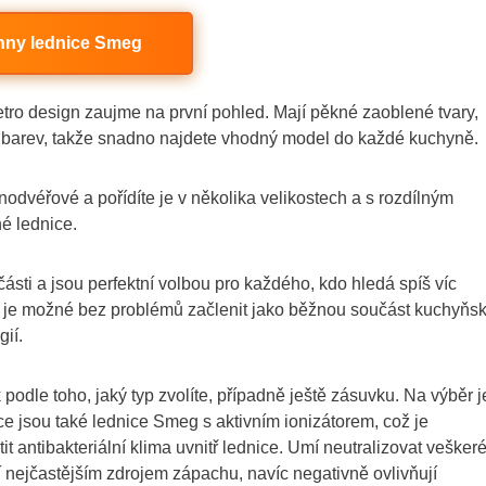
hny lednice Smeg
h retro design zaujme na první pohled. Mají pěkné zaoblené tvary,
ále barev, takže snadno najdete vhodný model do každé kuchyně.
odvéřové a pořídíte je v několika velikostech a s rozdílným
é lednice.
ásti a jsou perfektní volbou pro každého, kdo hledá spíš víc
y je možné bez problémů začlenit jako běžnou součást kuchyňs
gií.
 podle toho, jaký typ zvolíte, případně ještě zásuvku. Na výběr j
ce jsou také lednice Smeg s aktivním ionizátorem, což je
tit antibakteriální klima uvnitř lednice. Umí neutralizovat vešker
ají nejčastějším zdrojem zápachu, navíc negativně ovlivňují