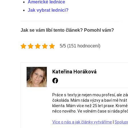
Americké lednice
Jak vybrat lednici?
Jak se vám líbí tento článek? Pomohl vám?
5/5 (151 hodnocení)
Kateřina Horáková
Práce s texty je nejen mou profesí, ale z
čokoláda. Mám ráda výzvy a baví mě hrát s
klienta. Mám více než 25 let praxe. Krom
něco nového. Ve volném čase si ráda přeč
Více o nás a jak články vytváříme
|
Spolup