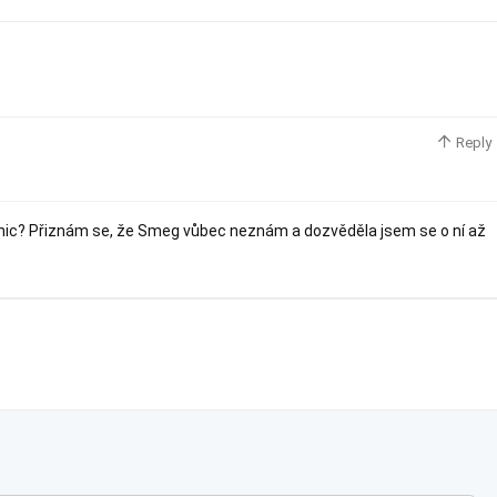
Reply
nic? Přiznám se, že Smeg vůbec neznám a dozvěděla jsem se o ní až