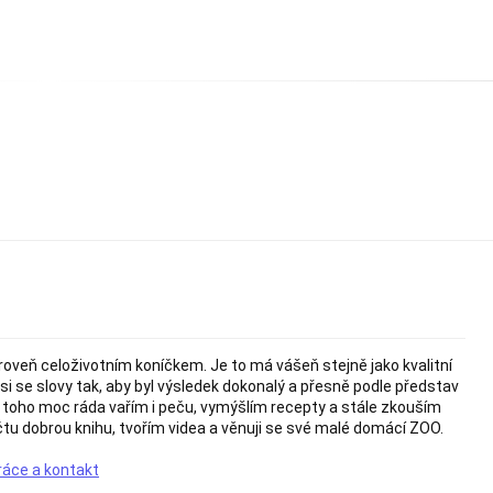
ároveň celoživotním koníčkem. Je to má vášeň stejně jako kvalitní
i se slovy tak, aby byl výsledek dokonalý a přesně podle představ
ě toho moc ráda vařím i peču, vymýšlím recepty a stále zkouším
tu dobrou knihu, tvořím videa a věnuji se své malé domácí ZOO.
ráce a kontakt