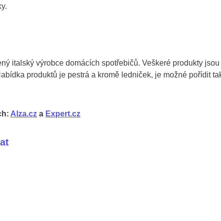
ky.
ný italský výrobce domácích spotřebičů. Veškeré produkty jsou
 Nabídka produktů je pestrá a kromě ledniček, je možné pořídit ta
ch:
Alza.cz
a
Expert.cz
at