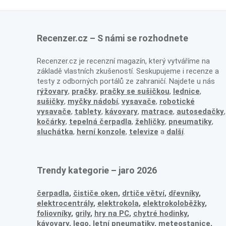
Recenzer.cz – S námi se rozhodnete
Recenzer.cz je recenzní magazín, který vytváříme na
základě vlastních zkušeností. Seskupujeme i recenze a
testy z odborných portálů ze zahraničí. Najdete u nás
rýžovary
,
pračky
,
pračky se sušičkou
,
lednice
,
sušičky
,
myčky nádobí
,
vysavače
,
robotické
vysavače
,
tablety
,
kávovary
,
matrace
,
autosedačky
,
kočárky
,
tepelná čerpadla
,
žehličky
,
pneumatiky
,
sluchátka
,
herní konzole
,
televize
a
další
.
Trendy kategorie – jaro 2026
čerpadla
,
čističe oken
,
drtiče větví
,
dřevníky
,
elektrocentrály
,
elektrokola
,
elektrokoloběžky
,
foliovníky
,
grily
,
hry na PC
,
chytré hodinky
,
kávovary
,
lego
,
letní pneumatiky
,
meteostanice
,