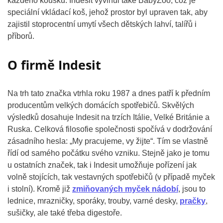
každého kousku. Indesit vyvinul také BabyZoo, což je
speciální vkládací koš, jehož prostor byl upraven tak, aby
zajistil stoprocentní umytí všech dětských lahví, talířů i
příborů.
O firmě Indesit
Na trh tato značka vtrhla roku 1987 a dnes patří k předním
producentům velkých domácích spotřebičů. Skvělých
výsledků dosahuje Indesit na trzích Itálie, Velké Británie a
Ruska. Celková filosofie společnosti spočívá v dodržování
zásadního hesla: „My pracujeme, vy žijte“. Tím se vlastně
řídí od samého počátku svého vzniku. Stejně jako je tomu
u ostatních značek, tak i Indesit umožňuje pořízení jak
volně stojících, tak vestavných spotřebičů (v případě myček
i stolní). Kromě již
zmiňovaných myček nádobí
, jsou to
lednice, mrazničky, sporáky, trouby, varné desky,
pračky
,
sušičky, ale také třeba digestoře.