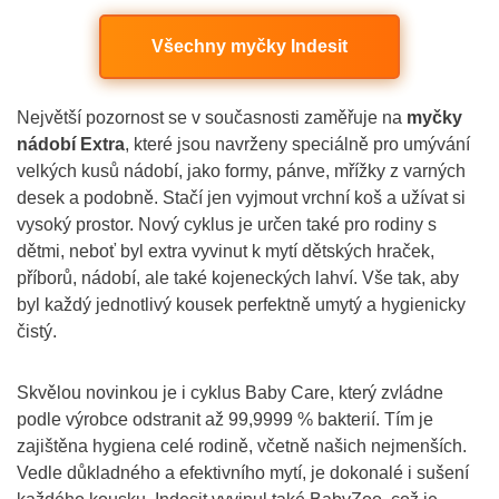
Všechny myčky Indesit
Největší pozornost se v současnosti zaměřuje na
myčky
nádobí Extra
, které jsou navrženy speciálně pro umývání
velkých kusů nádobí, jako formy, pánve, mřížky z varných
desek a podobně. Stačí jen vyjmout vrchní koš a užívat si
vysoký prostor. Nový cyklus je určen také pro rodiny s
dětmi, neboť byl extra vyvinut k mytí dětských hraček,
příborů, nádobí, ale také kojeneckých lahví. Vše tak, aby
byl každý jednotlivý kousek perfektně umytý a hygienicky
čistý.
Skvělou novinkou je i cyklus Baby Care, který zvládne
podle výrobce odstranit až 99,9999 % bakterií. Tím je
zajištěna hygiena celé rodině, včetně našich nejmenších.
Vedle důkladného a efektivního mytí, je dokonalé i sušení