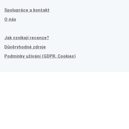
Spolupráce a kontakt
O nás
Jak vznikají recenze?
Důvěryhodné zdroje
Podmínky užívání (GDPR, Cookies)
Prohledejte celý web
Nebo zkuste náš
slovník
.