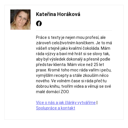
Kateřina Horáková
Práce s texty je nejen mou profesí, ale
zároveň celoživotním koníčkem. Je to má
vášeň stejně jako kvalitní čokoláda. Mám
ráda výzvy a baví mě hrát si se slovy tak,
aby byl výsledek dokonalý a přesně podle
představ klienta. Mám více než 25 let
praxe. Kromě toho moc ráda vařím i peču,
vymýšlím recepty a stále zkouším něco
nového. Ve volném čase si ráda přečtu
dobrou knihu, tvořím videa a věnuji se své
malé domácí ZOO.
Více o nás a jak články vytváříme
|
Spolupráce a kontakt