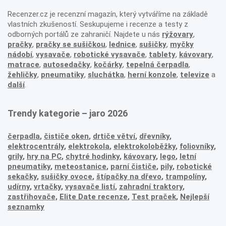
Recenzer.cz je recenzní magazín, který vytváříme na základě
vlastních zkušeností. Seskupujeme i recenze a testy z
odborných portálů ze zahraničí. Najdete u nás
rýžovary
,
pračky
,
pračky se sušičkou
,
lednice
,
sušičky
,
myčky
nádobí
,
vysavače
,
robotické vysavače
,
tablety
,
kávovary
,
matrace
,
autosedačky
,
kočárky
,
tepelná čerpadla
,
žehličky
,
pneumatiky
,
sluchátka
,
herní konzole
,
televize
a
další
.
Trendy kategorie – jaro 2026
čerpadla
,
čističe oken
,
drtiče větví
,
dřevníky
,
elektrocentrály
,
elektrokola
,
elektrokoloběžky
,
foliovníky
,
grily
,
hry na PC
,
chytré hodinky
,
kávovary
,
lego
,
letní
pneumatiky
,
meteostanice
,
parní čističe
,
pily
,
robotické
sekačky
,
sušičky ovoce
,
štípačky na dřevo
,
trampolíny
,
udírny
,
vrtačky
,
vysavače listí
,
zahradní traktory
,
zastřihovače,
Elite Date recenze
,
Test praček
,
Nejlepší
seznamky