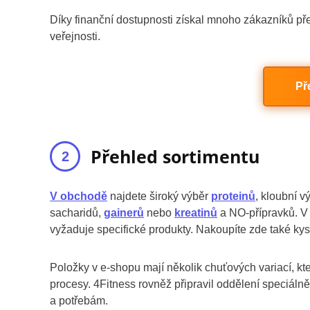
Díky finanční dostupnosti získal mnoho zákazníků pře
veřejnosti.
Př
Přehled sortimentu
V obchodě
najdete široký výběr
proteinů
, kloubní v
sacharidů,
gainerů
nebo
kreatinů
a NO-přípravků. V 
vyžaduje specifické produkty. Nakoupíte zde také kysel
Položky v e-shopu mají několik chuťových variací, kt
procesy. 4Fitness rovněž připravil oddělení speciáln
a potřebám.