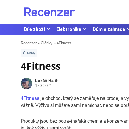
Bílé zboží
Elektronika
Dům a zahrada
Recenzer
»
Články
»
4Fitness
Články
4Fitness
Lukáš Halíř
17.8.2024
4Fitness
je obchod, který se zaměřuje na prodej a výr
vážně. Výživu si můžete sami namíchat, nebo se obr
Produkty jsou bez potravinářské chemie a konzervantů
jelikož výživu sami vyrábí.