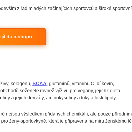
devším z řad mladých začínajících sportovců a široké sportovní
ejít do e-shopu
ýživy, kolagenu,
BCAA
, glutaminů, vitamínu C, bílkovin,
obchodě seženete rovněž výživu pro vegany, jejichž dieta
iny a jejich deriváty, aminokyseliny a tuky a fosfolipidy.
eré nejsou výsledkem přidaných chemikálií, ale pouze přírodním
ě pro ženy-sportovkyně, která je připravena na míru ženskému tě