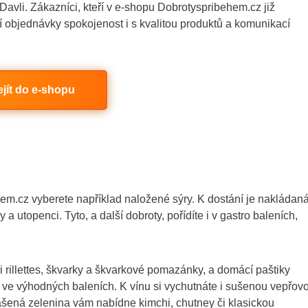
Davli. Zákazníci, kteří v e-shopu Dobrotyspribehem.cz již
ní objednávky spokojenost i s kvalitou produktů a komunikací
ejít do e-shopu
em.cz vyberete například naložené sýry. K dostání je nakládan
 a utopenci. Tyto, a další dobroty, pořídíte i v gastro baleních,
 rillettes, škvarky a škvarkové pomazánky, a domácí paštiky
o ve výhodných baleních. K vínu si vychutnáte i sušenou vepřov
šená zelenina vám nabídne kimchi, chutney či klasickou