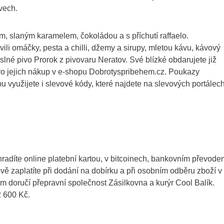
vech.
em, slaným karamelem, čokoládou a s příchutí raffaelo.
ili omáčky, pesta a chilli, džemy a sirupy, mletou kávu, kávový
slné pivo Prorok z pivovaru Neratov. Své blízké obdarujete již
ro jejich nákup v e-shopu Dobrotyspribehem.cz. Poukazy
 využijete i slevové kódy, které najdete na slevových portálech
adíte online platební kartou, v bitcoinech, bankovním převode
vě zaplatíte při dodání na dobírku a při osobním odběru zboží v
 doručí přepravní společnost Zásilkovna a kurýr Cool Balík.
 600 Kč.