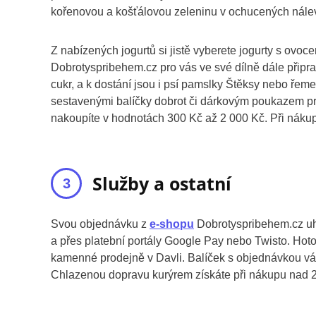
kořenovou a košťálovou zeleninu v ochucených nále
Z nabízených jogurtů si jistě vyberete jogurty s ovoc
Dobrotyspribehem.cz pro vás ve své dílně dále připrav
cukr, a k dostání jsou i psí pamslky Štěksy nebo řeme
sestavenými balíčky dobrot či dárkovým poukazem p
nakoupíte v hodnotách 300 Kč až 2 000 Kč. Při nákupu
Služby a ostatní
Svou objednávku z
e-shopu
Dobrotyspribehem.cz uhr
a přes platební portály Google Pay nebo Twisto. Hoto
kamenné prodejně v Davli. Balíček s objednávkou vám
Chlazenou dopravu kurýrem získáte při nákupu nad 2