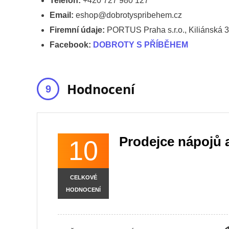
Telefon:
+420 727 980 127
Email:
eshop@dobrotyspribehem.cz
Firemní údaje:
PORTUS Praha s.r.o., Kiliánská 
Facebook:
DOBROTY S PŘÍBĚHEM
Hodnocení
Prodejce nápojů a
10
CELKOVÉ
HODNOCENÍ