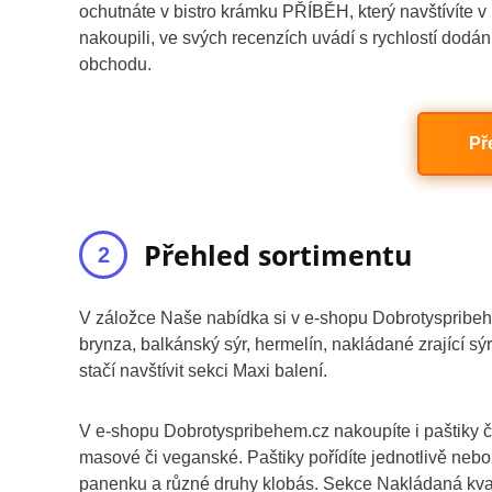
ochutnáte v bistro krámku PŘÍBĚH, který navštívíte v 
nakoupili, ve svých recenzích uvádí s rychlostí dodá
obchodu.
Př
Přehled sortimentu
V záložce Naše nabídka si v e-shopu Dobrotyspribeh
brynza, balkánský sýr, hermelín, nakládané zrající sýry
stačí navštívit sekci Maxi balení.
V e-shopu Dobrotyspribehem.cz nakoupíte i paštiky či
masové či veganské. Paštiky pořídíte jednotlivě neb
panenku a různé druhy klobás. Sekce Nakládaná kva