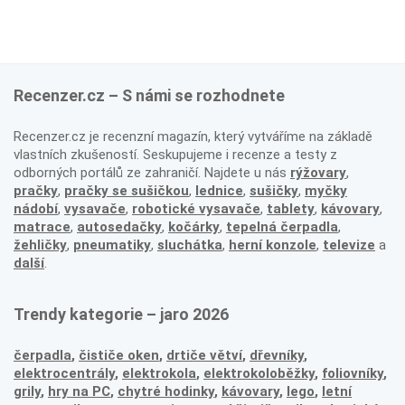
Recenzer.cz – S námi se rozhodnete
Recenzer.cz je recenzní magazín, který vytváříme na základě
vlastních zkušeností. Seskupujeme i recenze a testy z
odborných portálů ze zahraničí. Najdete u nás
rýžovary
,
pračky
,
pračky se sušičkou
,
lednice
,
sušičky
,
myčky
nádobí
,
vysavače
,
robotické vysavače
,
tablety
,
kávovary
,
matrace
,
autosedačky
,
kočárky
,
tepelná čerpadla
,
žehličky
,
pneumatiky
,
sluchátka
,
herní konzole
,
televize
a
další
.
Trendy kategorie – jaro 2026
čerpadla
,
čističe oken
,
drtiče větví
,
dřevníky
,
elektrocentrály
,
elektrokola
,
elektrokoloběžky
,
foliovníky
,
grily
,
hry na PC
,
chytré hodinky
,
kávovary
,
lego
,
letní