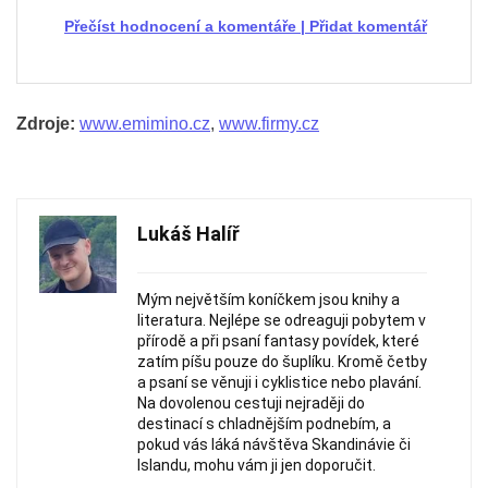
Přečíst hodnocení a komentáře
|
Přidat komentář
Zdroje:
www.emimino.cz
,
www.firmy.cz
Lukáš Halíř
Mým největším koníčkem jsou knihy a
literatura. Nejlépe se odreaguji pobytem v
přírodě a při psaní fantasy povídek, které
zatím píšu pouze do šuplíku. Kromě četby
a psaní se věnuji i cyklistice nebo plavání.
Na dovolenou cestuji nejraději do
destinací s chladnějším podnebím, a
pokud vás láká návštěva Skandinávie či
Islandu, mohu vám ji jen doporučit.