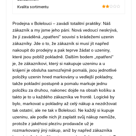
Kvalita sortimentu
40
Prodejna v Bolelouci – zavádí totalitní praktiky: Náš
zákazník a my jsme jeho páni. Nová vedoucí neskrývá,
že jí zaváděná „opatření“ souvisí s krádežemi uzenin
zákazníky. Jde o to, že zákazník si musí jít napřed
nakoupit do prodejny a pak teprve žádat o uzeniny,
které jsou poblíž pokladně. Dalším bodem „opatření“
je, že zákazníkovi, který si nakupuje uzeninu a u
krájení je obsluha samozřejmě pomalá, jsou jednotlivé
položky uzenin hned markovány u vedlejší pokladny,
takže pokladní postupně a pomalu markuje jednu
položku za druhou, nakonec dojde na obsah košíku a
takto je to u každého zákazníka ve frontě. Logické by
bylo, markovat u pokladny až celý nákup a nezdržovat
tak ostatní, ale ne tak v Bolelouci. Ne každý si kupuje
uzeninu, ale podle nich jít zaplatit svůj nákup nemůže,
protože z jakéhosi plezíru prodavače už je
rozmarkovaný jiný nákup, aniž by napřed zákazníka