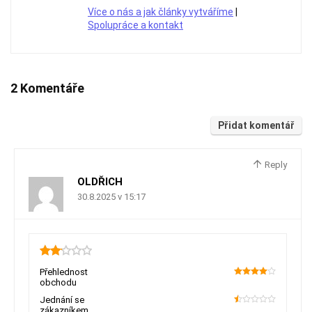
Více o nás a jak články vytváříme
|
Spolupráce a kontakt
2 Komentáře
Přidat komentář
Reply
OLDŘICH
30.8.2025 v 15:17
2.15
Přehlednost
obchodu
80
Jednání se
zákazníkem
10