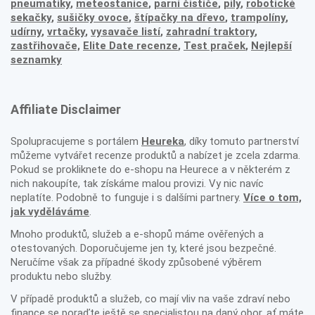
pneumatiky
,
meteostanice
,
parní čističe
,
pily
,
robotické
sekačky
,
sušičky ovoce
,
štípačky na dřevo
,
trampolíny
,
udírny
,
vrtačky
,
vysavače listí
,
zahradní traktory
,
zastřihovače,
Elite Date recenze
,
Test praček
,
Nejlepší
seznamky
Affiliate Disclaimer
Spolupracujeme s portálem
Heureka
, díky tomuto partnerství
můžeme vytvářet recenze produktů a nabízet je zcela zdarma.
Pokud se prokliknete do e-shopu na Heurece a v některém z
nich nakoupíte, tak získáme malou provizi. Vy nic navíc
neplatíte. Podobně to funguje i s dalšími partnery.
Více o tom,
jak vyděláváme
.
Mnoho produktů, služeb a e-shopů máme ověřených a
otestovaných. Doporučujeme jen ty, které jsou bezpečné.
Neručíme však za případné škody způsobené výběrem
produktu nebo služby.
V případě produktů a služeb, co mají vliv na vaše zdraví nebo
finance se poraďte ještě se specialistou na daný obor, ať máte