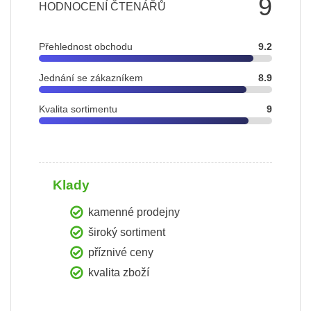
9
HODNOCENÍ ČTENÁŘŮ
Přehlednost obchodu
9.2
Jednání se zákazníkem
8.9
Kvalita sortimentu
9
Klady
kamenné prodejny
široký sortiment
příznivé ceny
kvalita zboží