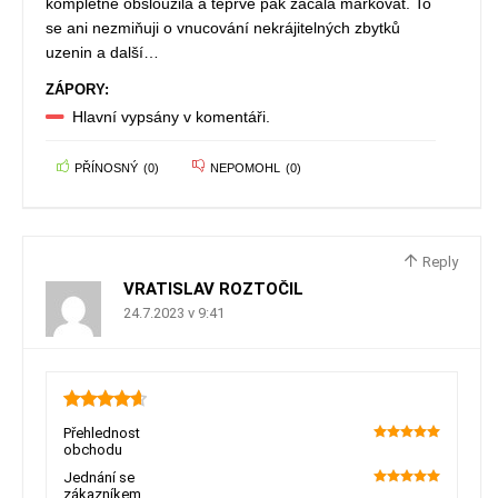
kompletně obsloužila a teprve pak začala markovat. To
se ani nezmiňuji o vnucování nekrájitelných zbytků
uzenin a další…
ZÁPORY:
Hlavní vypsány v komentáři.
PŘÍNOSNÝ
(
0
)
NEPOMOHL
(
0
)
Reply
VRATISLAV ROZTOČIL
24.7.2023 v 9:41
4.65
Přehlednost
obchodu
100
Jednání se
zákazníkem
100