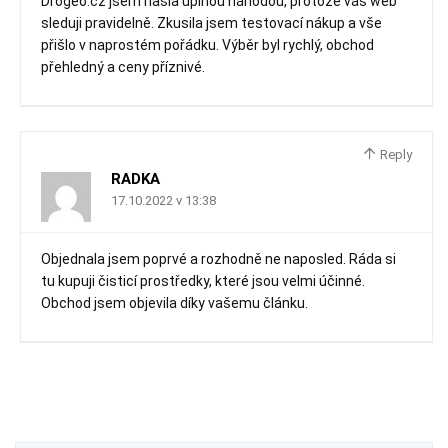
Drogeo.cz jsem našla úplnou náhodou, protože váš web
sleduji pravidelně. Zkusila jsem testovací nákup a vše
přišlo v naprostém pořádku. Výběr byl rychlý, obchod
přehledný a ceny příznivé.
Reply
RADKA
17.10.2022 v 13:38
Objednala jsem poprvé a rozhodně ne naposled. Ráda si
tu kupuji čisticí prostředky, které jsou velmi účinné.
Obchod jsem objevila díky vašemu článku.