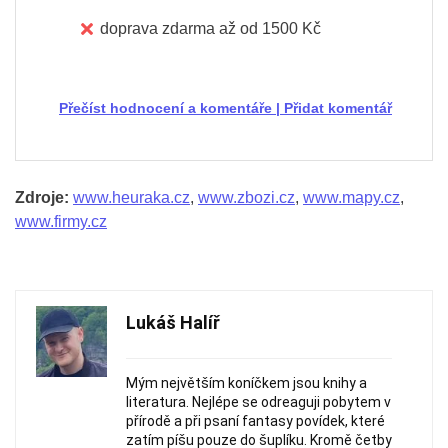
doprava zdarma až od 1500 Kč
Přečíst hodnocení a komentáře
|
Přidat komentář
Zdroje:
www.heuraka.cz
,
www.zbozi.cz
,
www.mapy.cz
,
www.firmy.cz
Lukáš Halíř
Mým největším koníčkem jsou knihy a
literatura. Nejlépe se odreaguji pobytem v
přírodě a při psaní fantasy povídek, které
zatím píšu pouze do šuplíku. Kromě četby