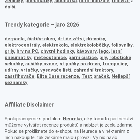
žehličky
,
pneumatiky
,
sluchátka
,
herní konzole
,
televize
a
další
.
Trendy kategorie – jaro 2026
čerpadla
,
čističe oken
,
drtiče větví
,
dřevníky
,
elektrocentrály
,
elektrokola
,
elektrokoloběžky
,
foliovníky
,
grily
,
hry na PC
,
chytré hodinky
,
kávovary
,
lego
,
letní
pneumatiky
,
meteostanice
,
parní čističe
,
pily
,
robotické
sekačky
,
sušičky ovoce
,
štípačky na dřevo
,
trampolíny
,
udírny
,
vrtačky
,
vysavače listí
,
zahradní traktory
,
zastřihovače,
Elite Date recenze
,
Test praček
,
Nejlepší
seznamky
Affiliate Disclaimer
Spolupracujeme s portálem
Heureka
, díky tomuto partnerství
můžeme vytvářet recenze produktů a nabízet je zcela zdarma.
Pokud se prokliknete do e-shopu na Heurece a v některém z
nich nakoupíte, tak získáme malou provizi. Vy nic navíc