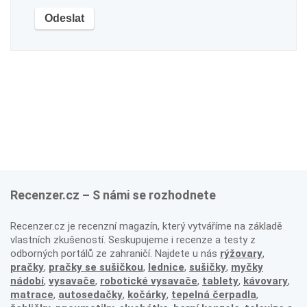
Recenzer.cz – S námi se rozhodnete
Recenzer.cz je recenzní magazín, který vytváříme na základě
vlastních zkušeností. Seskupujeme i recenze a testy z
odborných portálů ze zahraničí. Najdete u nás
rýžovary
,
pračky
,
pračky se sušičkou
,
lednice
,
sušičky
,
myčky
nádobí
,
vysavače
,
robotické vysavače
,
tablety
,
kávovary
,
matrace
,
autosedačky
,
kočárky
,
tepelná čerpadla
,