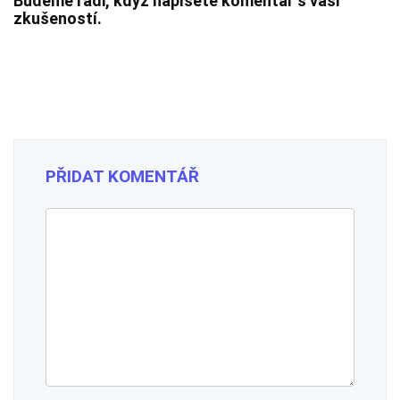
Budeme rádi, když napíšete komentář s vaší
zkušeností.
PŘIDAT KOMENTÁŘ