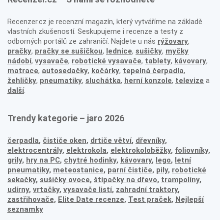
Recenzer.cz je recenzní magazín, který vytváříme na základě
vlastních zkušeností. Seskupujeme i recenze a testy z
odborných portálů ze zahraničí. Najdete u nás
rýžovary
,
pračky
,
pračky se sušičkou
,
lednice
,
sušičky
,
myčky
nádobí
,
vysavače
,
robotické vysavače
,
tablety
,
kávovary
,
matrace
,
autosedačky
,
kočárky
,
tepelná čerpadla
,
žehličky
,
pneumatiky
,
sluchátka
,
herní konzole
,
televize
a
další
.
Trendy kategorie – jaro 2026
čerpadla
,
čističe oken
,
drtiče větví
,
dřevníky
,
elektrocentrály
,
elektrokola
,
elektrokoloběžky
,
foliovníky
,
grily
,
hry na PC
,
chytré hodinky
,
kávovary
,
lego
,
letní
pneumatiky
,
meteostanice
,
parní čističe
,
pily
,
robotické
sekačky
,
sušičky ovoce
,
štípačky na dřevo
,
trampolíny
,
udírny
,
vrtačky
,
vysavače listí
,
zahradní traktory
,
zastřihovače,
Elite Date recenze
,
Test praček
,
Nejlepší
seznamky