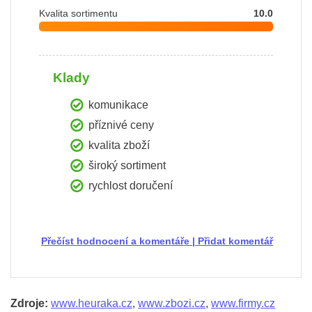
Kvalita sortimentu
10.0
Klady
komunikace
příznivé ceny
kvalita zboží
široký sortiment
rychlost doručení
Přečíst hodnocení a komentáře
|
Přidat komentář
Zdroje:
www.heuraka.cz
,
www.zbozi.cz
,
www.firmy.cz