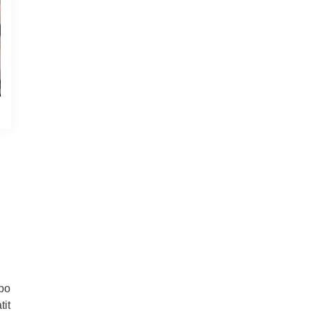
 po
tit