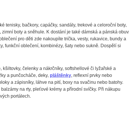
tenisky, bačkory, capáčky, sandály, trekové a celoroční boty,
, zimní boty a sněhule. K dostání je také dámská a pánská obuv
 oblečení pro děti zde nakoupíte trička, vesty, rukavice, bundy a
níky, funkční oblečení, kombinézy, šaty nebo sukně. Dospělí si
 kšiltovky, čelenky a nákrčníky, softshellové či lyžařské a
ožky a punčocháče, deky,
pláštěnky
, reflexní prvky nebo
 bloky a zápisníky, láhve na pití, boxy na svačinu nebo batohy.
alzámy na rty, pleťové krémy a přírodní svíčky. Při nákupu
ových portálech.