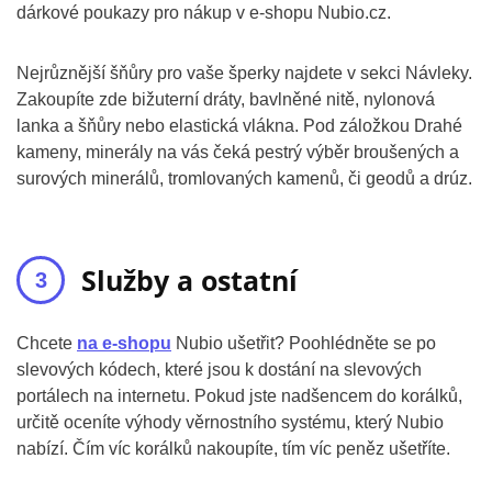
dárkové poukazy pro nákup v e-shopu Nubio.cz.
Nejrůznější šňůry pro vaše šperky najdete v sekci Návleky.
Zakoupíte zde bižuterní dráty, bavlněné nitě, nylonová
lanka a šňůry nebo elastická vlákna. Pod záložkou Drahé
kameny, minerály na vás čeká pestrý výběr broušených a
surových minerálů, tromlovaných kamenů, či geodů a drúz.
Služby a ostatní
Chcete
na e-shopu
Nubio ušetřit? Poohlédněte se po
slevových kódech, které jsou k dostání na slevových
portálech na internetu. Pokud jste nadšencem do korálků,
určitě oceníte výhody věrnostního systému, který Nubio
nabízí. Čím víc korálků nakoupíte, tím víc peněz ušetříte.