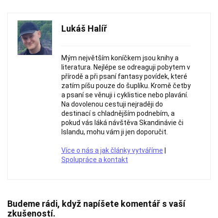
Lukáš Halíř
Mým největším koníčkem jsou knihy a
literatura. Nejlépe se odreaguji pobytem v
přírodě a při psaní fantasy povídek, které
zatím píšu pouze do šuplíku. Kromě četby
a psaní se věnuji i cyklistice nebo plavání.
Na dovolenou cestuji nejraději do
destinací s chladnějším podnebím, a
pokud vás láká návštěva Skandinávie či
Islandu, mohu vám ji jen doporučit.
Více o nás a jak články vytváříme
|
Spolupráce a kontakt
Budeme rádi, když napíšete komentář s vaší
zkušeností.