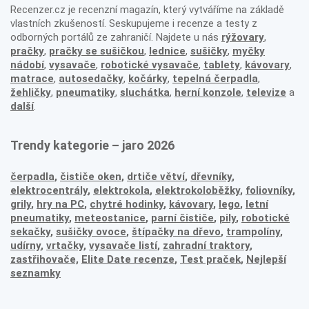
Recenzer.cz je recenzní magazín, který vytváříme na základě
vlastních zkušeností. Seskupujeme i recenze a testy z
odborných portálů ze zahraničí. Najdete u nás
rýžovary
,
pračky
,
pračky se sušičkou
,
lednice
,
sušičky
,
myčky
nádobí
,
vysavače
,
robotické vysavače
,
tablety
,
kávovary
,
matrace
,
autosedačky
,
kočárky
,
tepelná čerpadla
,
žehličky
,
pneumatiky
,
sluchátka
,
herní konzole
,
televize
a
další
.
Trendy kategorie – jaro 2026
čerpadla
,
čističe oken
,
drtiče větví
,
dřevníky
,
elektrocentrály
,
elektrokola
,
elektrokoloběžky
,
foliovníky
,
grily
,
hry na PC
,
chytré hodinky
,
kávovary
,
lego
,
letní
pneumatiky
,
meteostanice
,
parní čističe
,
pily
,
robotické
sekačky
,
sušičky ovoce
,
štípačky na dřevo
,
trampolíny
,
udírny
,
vrtačky
,
vysavače listí
,
zahradní traktory
,
zastřihovače,
Elite Date recenze
,
Test praček
,
Nejlepší
seznamky