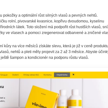
tu pokožky a optimální růst silných vlasů a pevných nehtů.
ičku rolní, pivovarské kvasnice, kopřivu dvoudomou, kyselinu
rodních látek. Toto složení má podpořit růst hustších vlasů, sní
yrážky ve vlasech a pomoci zregenerovat odbarvené a zničené vla
í kůry na více měsíců získáte slevu, která je již v ceně produkt
lasů, nehtů a pleti měly projevit za 2 až 3 měsíce. Abyste účink
t ještě šampon a kondicionér na podporu růstu vlasů.