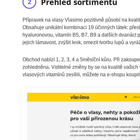
Přehled sortimentu
Přípravek na vlasy Vlasimo pozitivně působí na kvali
Obsahuje unikátní kombinaci 19 účinných látek: přesl
hyaluronovou, vitamín B5, B7, B9 a dalších dvanáct pří
jejich lámavost, zvýšit lesk, omezit tvorbu lupů a v
Obchod nabízí 1, 2, 3, 4 a 5měsíční kůru. Při zakoupen
zohledněna. Viditelné změny by se na kvalitě vašich v
vlasových vitamínů zesílili, můžete na e-shopu koupi