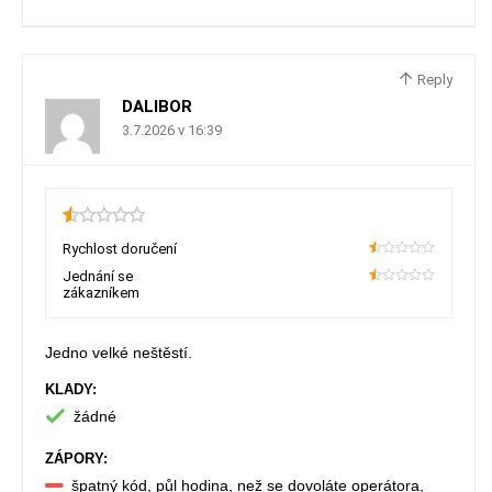
Reply
DALIBOR
3.7.2026 v 16:39
0.5
Rychlost doručení
10
Jednání se
zákazníkem
10
Jedno velké neštěstí.
KLADY:
žádné
ZÁPORY:
špatný kód, půl hodina, než se dovoláte operátora,