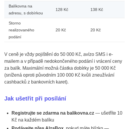
Balíkovna na
128 Kč
138 Kč
adresu, s dobírkou
Storno
realizovaného
20 Kč
20 Kč
podání
V ceně je vždy pojištění do 50 000 Kč, avízo SMS i e-
mailem a v případě nedokončeného podání i vrácení ceny
za balík. Maximální možná částka dobírky je 50 000 Kč
(snížená oproti původním 100 000 Kč kvůli zneužívání
cashbacků z bankovních karet).
Jak ušetřit při posílání
Registrujte se zdarma na balikovna.cz
— ušetříte 10
Kč na každém balíku
Podávejte přes AlzaBox
, pokud máte blízko —