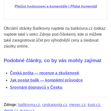
Přečíst hodnocení a komentáře
|
Přidat komentář
Oficiální stránky Balíkovny najdete na balikovna.cz (odkaz
najdete také v sekci Zdroje pod článkem), kde si můžete
také zaregistrovat účet pro výhodnější ceny a sledovat
zásilky online.
Podobné články, co by vás mohly zajímat
Česká pošta — recenze a zkušenosti
Jak poslat balík — kompletní průvodce
Srovnání dopravců v Česku
Zdroje:
balikovna.cz
,
ceskaposta.cz
,
mesec.cz
,
kupi.cz
,
denik.cz
,
kurzy.cz