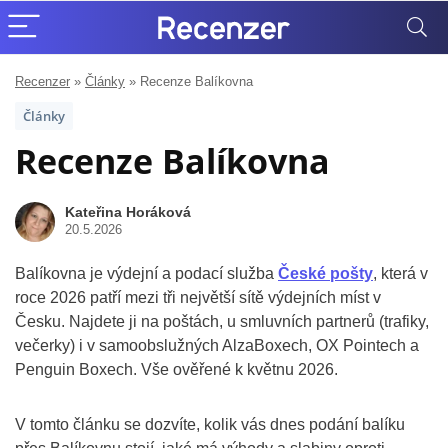
Recenzer
»
Články
»
Recenze Balíkovna
Články
Recenze Balíkovna
Kateřina Horáková
20.5.2026
Balíkovna je výdejní a podací služba
České pošty
, která v
roce 2026 patří mezi tři největší sítě výdejních míst v
Česku. Najdete ji na poštách, u smluvních partnerů (trafiky,
večerky) i v samoobslužných AlzaBoxech, OX Pointech a
Penguin Boxech. Vše ověřené k květnu 2026.
V tomto článku se dozvíte, kolik vás dnes podání balíku