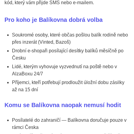
kód, který vám přijde SMS nebo e-mailem.
Pro koho je Balíkovna dobrá volba
Soukromé osoby, které občas pošlou balík rodině nebo
přes inzerát (Vinted, Bazoš)
Drobní e-shopaři posílající desítky balíků měsíčně po
Česku
Lidé, kterým vyhovuje vyzvednutí na poště nebo v
AlzaBoxu 24/7
Příjemci, kteří potřebují prodloužit úložní dobu zásilky
až na 15 dní
Komu se Balíkovna naopak nemusí hodit
Posílatelé do zahraničí — Balíkovna doručuje pouze v
rámci Česka