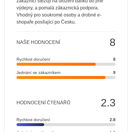
zákazníci stěžují na uložení balíku do jiné
výdejny, a pomalá zákaznická podpora.
Vhodný pro soukromé osoby a drobné e-
shopaře posílající po Česku.
8
NAŠE HODNOCENÍ
Rychlost doručení
8
Jednání se zákazníkem
9
2.3
HODNOCENÍ ČTENÁŘŮ
Rychlost doručení
2.8