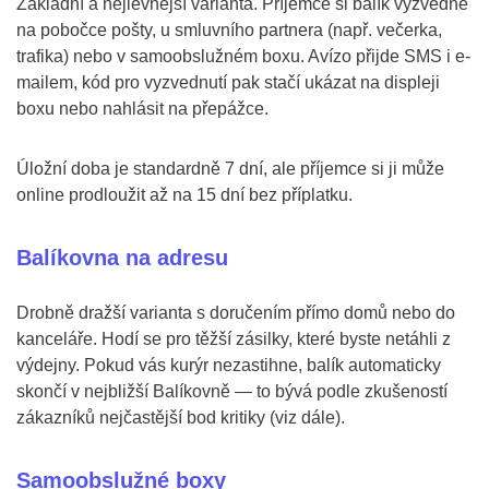
Základní a nejlevnější varianta. Příjemce si balík vyzvedne
na pobočce pošty, u smluvního partnera (např. večerka,
trafika) nebo v samoobslužném boxu. Avízo přijde SMS i e-
mailem, kód pro vyzvednutí pak stačí ukázat na displeji
boxu nebo nahlásit na přepážce.
Úložní doba je standardně 7 dní, ale příjemce si ji může
online prodloužit až na 15 dní bez příplatku.
Balíkovna na adresu
Drobně dražší varianta s doručením přímo domů nebo do
kanceláře. Hodí se pro těžší zásilky, které byste netáhli z
výdejny. Pokud vás kurýr nezastihne, balík automaticky
skončí v nejbližší Balíkovně — to bývá podle zkušeností
zákazníků nejčastější bod kritiky (viz dále).
Samoobslužné boxy