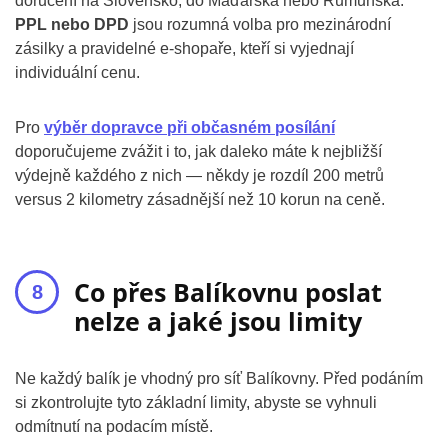
doručení na Slovensko, do Maďarska nebo Rumunska.
PPL nebo DPD
jsou rozumná volba pro mezinárodní
zásilky a pravidelné e-shopaře, kteří si vyjednají
individuální cenu.
Pro
výběr dopravce při občasném posílání
doporučujeme zvážit i to, jak daleko máte k nejbližší
výdejně každého z nich — někdy je rozdíl 200 metrů
versus 2 kilometry zásadnější než 10 korun na ceně.
Co přes Balíkovnu poslat
nelze a jaké jsou limity
Ne každý balík je vhodný pro síť Balíkovny. Před podáním
si zkontrolujte tyto základní limity, abyste se vyhnuli
odmítnutí na podacím místě.