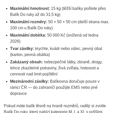
Maximální hmotnost:
15 kg (těžší balíky pošlete přes
Balík Do ruky až do 31,5 kg)
Maximální rozměry:
50 × 50 × 50 cm (delší strana max.
100 cm u Balík Do ruky)
Maximální dobírka:
50 000 Kč (snížená od ledna
2026)
Tvar zásilky:
krychle, kvádr nebo válec, pevný obal
(karton, pevná obálka)
Zakázaný obsah:
nebezpečné látky, zbraně, drogy,
lehce zkazitelné potraviny, živá zvířata, hotovost a
cennosti nad limit pojištění
Mezinárodní zásilky:
Balíkovna doručuje pouze v
rámci ČR — do zahraničí použijte EMS nebo jiné
dopravce
Pokud máte balík těsně na hraně rozměrů, raději si zvolte
Balík Do ruky, který nabízí kategorie M, L a XL s vyššími