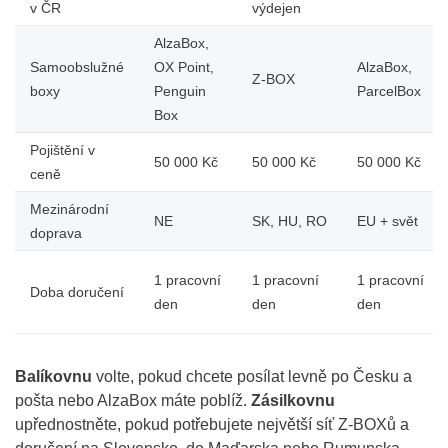
v ČR
výdejen
AlzaBox,
Samoobslužné
OX Point,
AlzaBox,
Z-BOX
boxy
Penguin
ParcelBox
Box
Pojištění v
50 000 Kč
50 000 Kč
50 000 Kč
ceně
Mezinárodní
NE
SK, HU, RO
EU + svět
doprava
1 pracovní
1 pracovní
1 pracovní
Doba doručení
den
den
den
Balíkovnu
volte, pokud chcete posílat levně po Česku a
pošta nebo AlzaBox máte poblíž.
Zásilkovnu
upřednostněte, pokud potřebujete největší síť Z-BOXů a