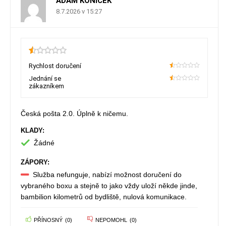
ADAM KONÍČEK
8.7.2026 v 15:27
0.5
Rychlost doručení
10
Jednání se
zákazníkem
10
Česká pošta 2.0. Úplně k ničemu.
KLADY:
Žádné
ZÁPORY:
Služba nefunguje, nabízí možnost doručení do
vybraného boxu a stejně to jako vždy uloží někde jinde,
bambilion kilometrů od bydliště, nulová komunikace.
PŘÍNOSNÝ
(
0
)
NEPOMOHL
(
0
)