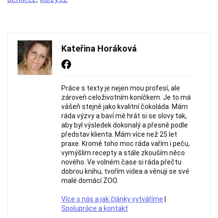
Kateřina Horáková
Práce s texty je nejen mou profesí, ale
zároveň celoživotním koníčkem. Je to má
vášeň stejně jako kvalitní čokoláda. Mám
ráda výzvy a baví mě hrát si se slovy tak,
aby byl výsledek dokonalý a přesně podle
představ klienta. Mám více než 25 let
praxe. Kromě toho moc ráda vařím i peču,
vymýšlím recepty a stále zkouším něco
nového. Ve volném čase si ráda přečtu
dobrou knihu, tvořím videa a věnuji se své
malé domácí ZOO.
Více o nás a jak články vytváříme
|
Spolupráce a kontakt