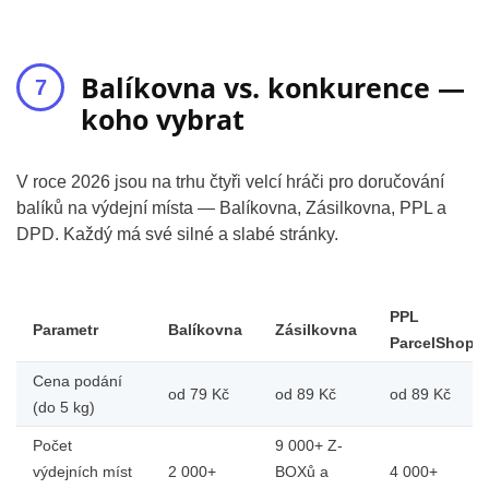
Balíkovna vs. konkurence —
koho vybrat
V roce 2026 jsou na trhu čtyři velcí hráči pro doručování
balíků na výdejní místa — Balíkovna, Zásilkovna, PPL a
DPD. Každý má své silné a slabé stránky.
PPL
Parametr
Balíkovna
Zásilkovna
ParcelShop
Cena podání
od 79 Kč
od 89 Kč
od 89 Kč
(do 5 kg)
Počet
9 000+ Z-
výdejních míst
2 000+
BOXů a
4 000+