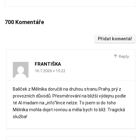
700 Komentáře
Přidat komentář
Reply
FRANTIŠKA
16.7.2026 v 15:22
Balíček z Mělníka doručili na druhou stranu Prahy, prý z
provozních důvodů. Přesměrování na bližší výdejnu podle
té AI madam na „info“lince nelze. To jsem si do toho
Mělníka mohla dojet rovnou a měla bych to blíž. Tragická
služba!