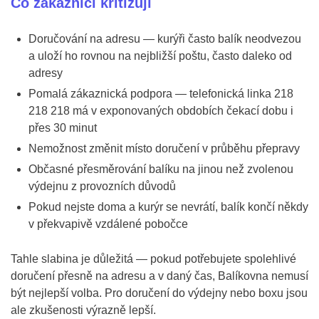
Co zákazníci kritizují
Doručování na adresu — kurýři často balík neodvezou
a uloží ho rovnou na nejbližší poštu, často daleko od
adresy
Pomalá zákaznická podpora — telefonická linka 218
218 218 má v exponovaných obdobích čekací dobu i
přes 30 minut
Nemožnost změnit místo doručení v průběhu přepravy
Občasné přesměrování balíku na jinou než zvolenou
výdejnu z provozních důvodů
Pokud nejste doma a kurýr se nevrátí, balík končí někdy
v překvapivě vzdálené pobočce
Tahle slabina je důležitá — pokud potřebujete spolehlivé
doručení přesně na adresu a v daný čas, Balíkovna nemusí
být nejlepší volba. Pro doručení do výdejny nebo boxu jsou
ale zkušenosti výrazně lepší.