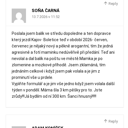
Reply
SOŇA ČARNÁ
13.7.2026 v 11:52
Poslala jsem balík ve středu dopoledne a ten dopravce
který jezdí Kajov- Boletice teď v období 2026- červen,
červenec je nějaký nový a pěkně arogantní, tím že jedná
agresivně a fotí maminku nedúvěřivě při předání. Teď ani
nevolal a dal balík na poštu ve městě.Mamka je po
zlomenine a mozkové příhodě. Jsem zklamáná, tím
jednáním celkové i když jsem pak volala a je jim z
prominutí vše u prdele.
Vyplňte formulář a je jim vše jedno když jsem volala další
týden v pondělí. Máma šla 3 km pěšky pro to. Jste
zrůdy!!!Já bydlím od ní 300 km. Šanci hnusný!!!!!
Reply