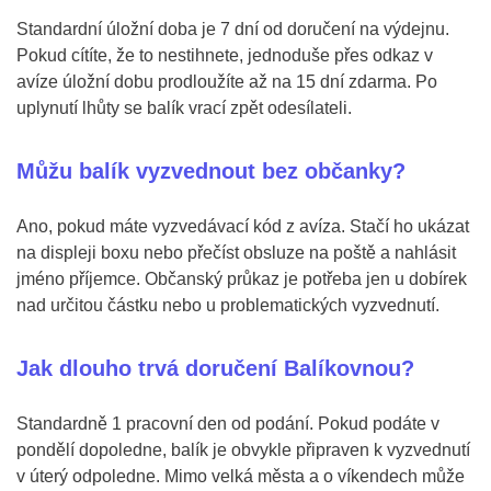
Standardní úložní doba je 7 dní od doručení na výdejnu.
Pokud cítíte, že to nestihnete, jednoduše přes odkaz v
avíze úložní dobu prodloužíte až na 15 dní zdarma. Po
uplynutí lhůty se balík vrací zpět odesílateli.
Můžu balík vyzvednout bez občanky?
Ano, pokud máte vyzvedávací kód z avíza. Stačí ho ukázat
na displeji boxu nebo přečíst obsluze na poště a nahlásit
jméno příjemce. Občanský průkaz je potřeba jen u dobírek
nad určitou částku nebo u problematických vyzvednutí.
Jak dlouho trvá doručení Balíkovnou?
Standardně 1 pracovní den od podání. Pokud podáte v
pondělí dopoledne, balík je obvykle připraven k vyzvednutí
v úterý odpoledne. Mimo velká města a o víkendech může