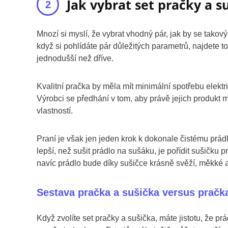
Jak vybrat set pračky a s
Mnozí si myslí, že vybrat vhodný pár, jak by se takový
když si pohlídáte pár důležitých parametrů, najdete
jednodušší než dříve.
Kvalitní pračka by měla mít minimální spotřebu elektr
Výrobci se předhání v tom, aby právě jejich produkt 
vlastností.
Praní je však jen jeden krok k dokonale čistému pr
lepší, než sušit prádlo na sušáku, je pořídit sušičku 
navíc prádlo bude díky sušičce krásně svěží, měkké
Sestava pračka a sušička versus pračk
Když zvolíte set pračky a sušička, máte jistotu, že p