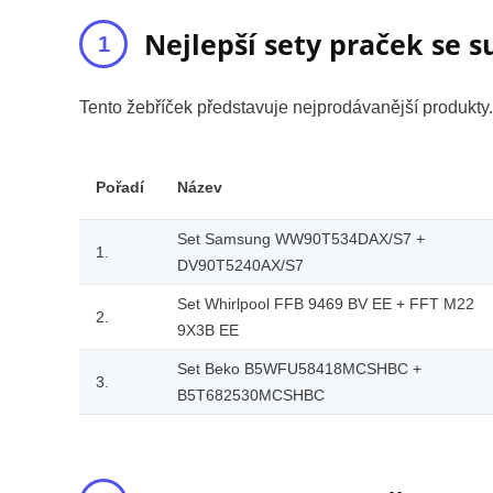
Nejlepší sety praček se s
Tento žebříček představuje nejprodávanější produkty.
Pořadí
Název
Set Samsung WW90T534DAX/S7 +
1.
DV90T5240AX/S7
Set Whirlpool FFB 9469 BV EE + FFT M22
2.
9X3B EE
Set Beko B5WFU58418MCSHBC +
3.
B5T682530MCSHBC