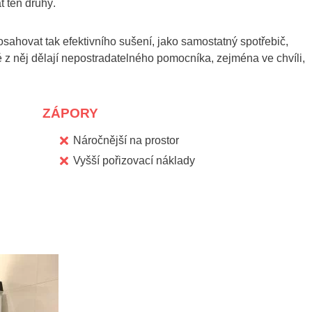
t ten druhý.
ahovat tak efektivního sušení, jako samostatný spotřebič,
é z něj dělají nepostradatelného pomocníka, zejména ve chvíli,
ZÁPORY
Náročnější na prostor
Vyšší pořizovací náklady