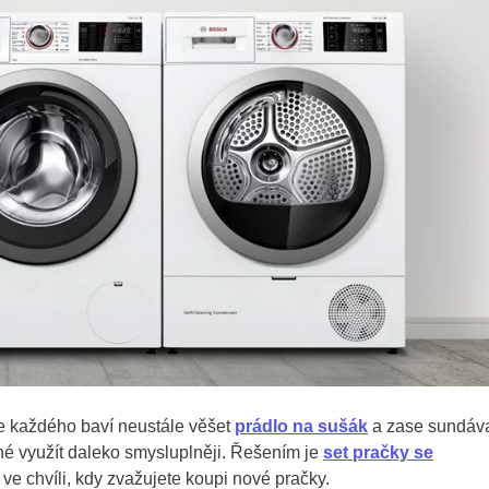
ne každého baví neustále věšet
prádlo na sušák
a zase sundáva
žné využít daleko smysluplněji. Řešením je
set pračky se
o ve chvíli, kdy zvažujete koupi nové pračky.