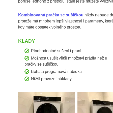
poruše jednoho z přístrojů, stále ještě můžete využíva
Kombinovaná pračka se sušičkou
nikdy nebude dos
protože má mnohem lepší vlastnosti i parametry, kter
kdy máte dostatek volného prostoru.
KLADY
Plnohodnotné sušení i praní
Možnost usušit větší množství prádla než u
pračky se sušičkou
Bohatá programová nabídka
Nižší provozní náklady