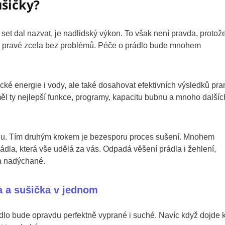
ušičky?
 set dal nazvat, je nadlidský výkon. To však není pravda, protož
 to pravé zcela bez problémů. Péče o prádlo bude mnohem
ické energie i vody, ale také dosahovat efektivních výsledků pran
měl ty nejlepší funkce, programy, kapacitu bubnu a mnoho dalšíc
ádlu. Tím druhým krokem je bezesporu proces sušení. Mnohem
prádla, která vše udělá za vás. Odpadá věšení prádla i žehlení,
 a nadýchané.
a a sušička v jednom
rádlo bude opravdu perfektně vyprané i suché. Navíc když dojde 