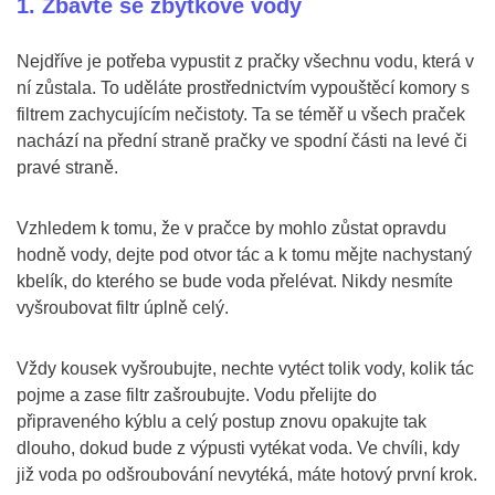
1. Zbavte se zbytkové vody
Nejdříve je potřeba vypustit z pračky všechnu vodu, která v
ní zůstala. To uděláte prostřednictvím vypouštěcí komory s
filtrem zachycujícím nečistoty. Ta se téměř u všech praček
nachází na přední straně pračky ve spodní části na levé či
pravé straně.
Vzhledem k tomu, že v pračce by mohlo zůstat opravdu
hodně vody, dejte pod otvor tác a k tomu mějte nachystaný
kbelík, do kterého se bude voda přelévat. Nikdy nesmíte
vyšroubovat filtr úplně celý.
Vždy kousek vyšroubujte, nechte vytéct tolik vody, kolik tác
pojme a zase filtr zašroubujte. Vodu přelijte do
připraveného kýblu a celý postup znovu opakujte tak
dlouho, dokud bude z výpusti vytékat voda. Ve chvíli, kdy
již voda po odšroubování nevytéká, máte hotový první krok.