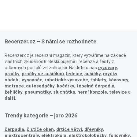
Recenzer.cz – S námi se rozhodnete
Recenzer.cz je recenzní magazín, který vytváříme na základě
vlastních zkušeností. Seskupujeme i recenze a testy z
odborných portálů ze zahraničí. Najdete u nás
rýžovary
,
pračky
,
pračky se sušičkou
,
lednice
,
sušičky
,
myčky
nádobí
,
vysavače
,
robotické vysavače
,
tablety
,
kávovary
,
matrace
,
autosedačky
,
kočárky
,
tepelná čerpadla
,
žehličky
,
pneumatiky
,
sluchátka
,
herní konzole
,
televize
a
další
.
Trendy kategorie – jaro 2026
čerpadla
,
čističe oken
,
drtiče větví
,
dřevníky
,
elektrocentrály
,
elektrokola
,
elektrokoloběžky
,
foliovníky
,