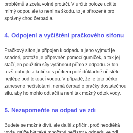
problémů a zcela volně protáčí. V určité poloze ucítíte
mírný odpor, ale to není na škodu, to je přirozené pro
správný chod čerpadla.
4. Odpojení a vyčištění pračkového sifonu
Pračkový sifon je připojen k odpadu a jeho vyjmutí je
snadné, protože je připevněn pomocí gumiček, a tak jej
stačí jen použitím síly vytáhnout přímo z odpadu. Sifon
rozšroubujte a kuličku s pérkem poté důkladně očistěte
nejlépe pod tekoucí vodou. V případě, že je toto pérko
zaneseno nečistotami, nemá čerpadlo pračky dostatečnou
sílu, aby ho mohlo odtlačit a není tak možný odtok vody.
5. Nezapomeňte na odpad ve zdi
Budete se možná divit, ale další z příčin, proč neodtéká
voda, může být také množství nečistot v odpadu ve zdi.