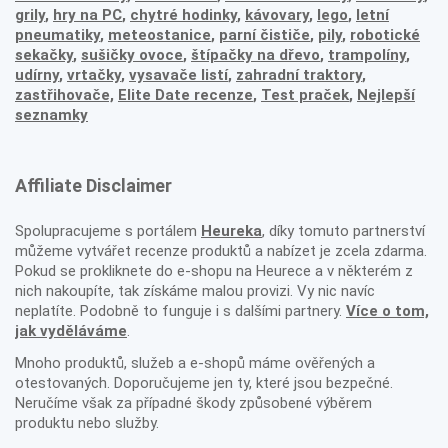
grily
,
hry na PC
,
chytré hodinky
,
kávovary
,
lego
,
letní
pneumatiky
,
meteostanice
,
parní čističe
,
pily
,
robotické
sekačky
,
sušičky ovoce
,
štípačky na dřevo
,
trampolíny
,
udírny
,
vrtačky
,
vysavače listí
,
zahradní traktory
,
zastřihovače,
Elite Date recenze
,
Test praček
,
Nejlepší
seznamky
Affiliate Disclaimer
Spolupracujeme s portálem
Heureka
, díky tomuto partnerství
můžeme vytvářet recenze produktů a nabízet je zcela zdarma.
Pokud se prokliknete do e-shopu na Heurece a v některém z
nich nakoupíte, tak získáme malou provizi. Vy nic navíc
neplatíte. Podobně to funguje i s dalšími partnery.
Více o tom,
jak vyděláváme
.
Mnoho produktů, služeb a e-shopů máme ověřených a
otestovaných. Doporučujeme jen ty, které jsou bezpečné.
Neručíme však za případné škody způsobené výběrem
produktu nebo služby.