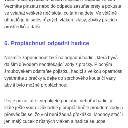
Vezměte pinzetu nebo do odpadu zasuňte prsty a pokuste
se vytahat veškeré nečistota, co tam najdete. Ve většině
případů je to směs různých vláken, vlasy, zbytky pracích
prostředků a další.
6. Propláchnutí odpadní hadice
Nesmíte zapomenout také na odpadní hadici, která bývá
dalším důvodem neodtékající vody z pračky. Plochým
šroubovákem odstraňte pojistku, hadici s velkou opatrností
vytáhněte z pračky a dejte do sprchového kouta či vany,
aby ji bylo možné propláchnout.
Dejte pozor, ať si nepolijete podlahu, neboť v hadici je
stále ještě voda. Důkladně ji propláchněte proudem vody a
přesvědčte se, že v ní není žádná překážka. Mnohdy stačí i
jen malý cucek z různých vláken a hadice se ucpe.