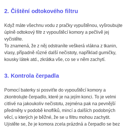
2. Čištění odtokového filtru
Když máte všechnu vodu z pračky vypuštěnou, vyšroubujte
úplně odtokový filtr z vypouštěcí komory a pečlivě jej
vyčistěte.
To znamená, že z něj odstraníte veškerá vlákna z tkanin,
vlasy, případně různé další nečistoty, například gumičky,
kousky látek atd., zkrátka vše, co se v něm zachytí.
3. Kontrola čerpadla
Pomocí baterky si posviťte do vypouštěcí komory a
zkontrolujte čerpadlo, které je na jejím konci. To je velmi
citlivé na jakoukoliv nečistotu, zejména pak na pevnější
předměty v podobě knoflíků, mincí a dalších podobných
věcí, u kterých je běžné, že se u filtru mohou zachytit.
Ujistěte se, že je komora zcela prázdná a čerpadlo se bez