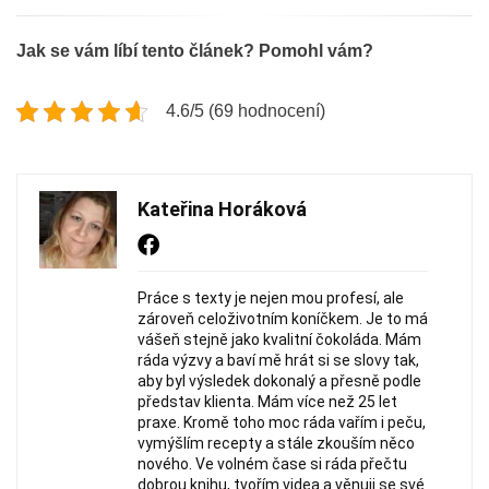
Jak se vám líbí tento článek? Pomohl vám?
4.6/5 (69 hodnocení)
Kateřina Horáková
Práce s texty je nejen mou profesí, ale
zároveň celoživotním koníčkem. Je to má
vášeň stejně jako kvalitní čokoláda. Mám
ráda výzvy a baví mě hrát si se slovy tak,
aby byl výsledek dokonalý a přesně podle
představ klienta. Mám více než 25 let
praxe. Kromě toho moc ráda vařím i peču,
vymýšlím recepty a stále zkouším něco
nového. Ve volném čase si ráda přečtu
dobrou knihu, tvořím videa a věnuji se své