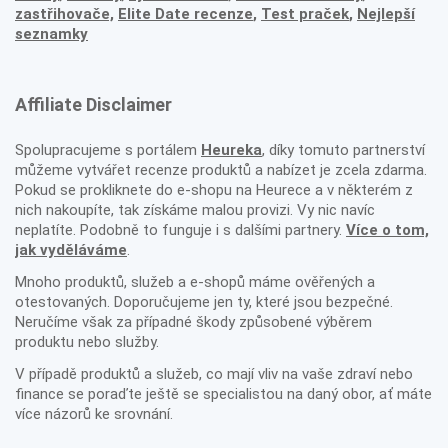
zastřihovače,
Elite Date recenze
,
Test praček
,
Nejlepší
seznamky
Affiliate Disclaimer
Spolupracujeme s portálem
Heureka
, díky tomuto partnerství
můžeme vytvářet recenze produktů a nabízet je zcela zdarma.
Pokud se prokliknete do e-shopu na Heurece a v některém z
nich nakoupíte, tak získáme malou provizi. Vy nic navíc
neplatíte. Podobně to funguje i s dalšími partnery.
Více o tom,
jak vyděláváme
.
Mnoho produktů, služeb a e-shopů máme ověřených a
otestovaných. Doporučujeme jen ty, které jsou bezpečné.
Neručíme však za případné škody způsobené výběrem
produktu nebo služby.
V případě produktů a služeb, co mají vliv na vaše zdraví nebo
finance se poraďte ještě se specialistou na daný obor, ať máte
více názorů ke srovnání.