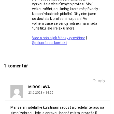
vyzkoušela více různých profesí. Mojí
velkou vášní jsou knihy, které mě přivedly i
k psaní vlastních příběhů. Díky nim jsem
se dostala k profesnímu psaní. Ve
volném čase se věnuji rodině, mám ráda
turistiku, ale i relax u moře.
Více o nás a jak články vytváříme
|
Spolupráce a kontakt
1 komentář
Reply
MIROSLAVA
23.6.2023 v 14:25
Manžel mi udělal ke kulatinám radost a předělal terasu na
zimní zahradu, kde je opravdu hodně místa, protože jí