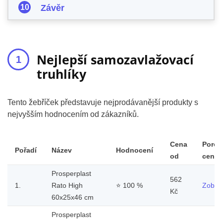
Závěr
Nejlepší samozavlažovací
truhlíky
Tento žebříček představuje nejprodávanější produkty s
nejvyšším hodnocením od zákazníků.
Cena
Porov
Pořadí
Název
Hodnocení
od
ceny
Prosperplast
562
1.
Rato High
⭐
100 %
Zobraz
Kč
60x25x46 cm
Prosperplast