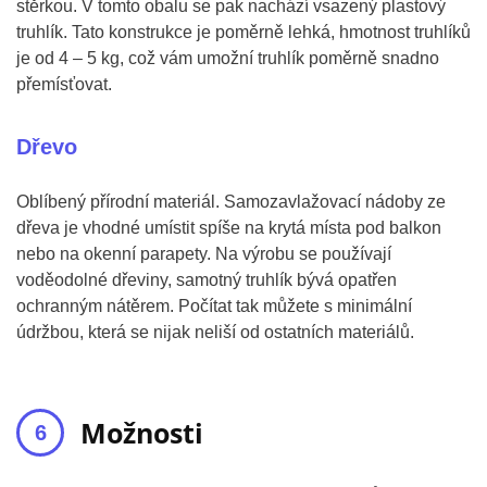
stěrkou. V tomto obalu se pak nachází vsazený plastový
truhlík. Tato konstrukce je poměrně lehká, hmotnost truhlíků
je od 4 – 5 kg, což vám umožní truhlík poměrně snadno
přemísťovat.
Dřevo
Oblíbený přírodní materiál. Samozavlažovací nádoby ze
dřeva je vhodné umístit spíše na krytá místa pod balkon
nebo na okenní parapety. Na výrobu se používají
voděodolné dřeviny, samotný truhlík bývá opatřen
ochranným nátěrem. Počítat tak můžete s minimální
údržbou, která se nijak neliší od ostatních materiálů.
Možnosti