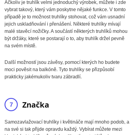
Ačkoliv je truhlík velmi jednoduchý výrobek, můžete i zde
vybrat takový, který vám poskytne nějaké funkce. V tomto
případě je to možnost truhlíky stohovat, což vám usnadní
jejich uskladňování i přenášení. Některé truhlíky mívají
malé stavěcí nožičky. A součástí některých truhlíků mohou
být držáky, které se postarají o to, aby truhlík držel pevně
na svém místě.
Další možností jsou závěsy, pomocí kterých ho budete
moci pověsit na balkóně. Tyto truhlíky se přizpůsobí
prakticky jakémukoliv tvaru zábradlí.
Značka
Samozavlažovací truhlíky i květináče mají mnoho podob, a
na své si tak přijde opravdu každý. Vybírat můžete mezi