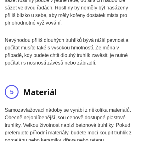
sázet rostliny pouze v jedné řadě, do širších nádob lze
sázet ve dvou řadách. Rostliny by neměly být nasázeny
příliš blízko u sebe, aby měly kořeny dostatek místa pro
plnohodnotné vyživování.
Nevýhodou příliš dlouhých truhlíků bývá nižší pevnost a
počítat musíte také s vysokou hmotností. Zejména v
případě, kdy budete chtít dlouhý truhlík zavěsit, je nutné
počítat i s nosností závěsů nebo zábradlí.
Materiál
Samozavlažovací nádoby se vyrábí z několika materiálů.
Obecně nejoblíbenější jsou cenově dostupné plastové
truhlíky. Velkou životnost nabízí betonové truhlíky. Pokud
preferujete přírodní materiály, budete moci koupit truhlík z
porcelánu nebo keramiky, dřeva nebo ratanu.