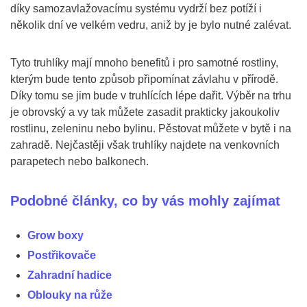
díky samozavlažovacímu systému vydrží bez potíží i
několik dní ve velkém vedru, aniž by je bylo nutné zalévat.
Tyto truhlíky mají mnoho benefitů i pro samotné rostliny,
kterým bude tento způsob připomínat závlahu v přírodě.
Díky tomu se jim bude v truhlících lépe dařit. Výběr na trhu
je obrovský a vy tak můžete zasadit prakticky jakoukoliv
rostlinu, zeleninu nebo bylinu. Pěstovat můžete v bytě i na
zahradě. Nejčastěji však truhlíky najdete na venkovních
parapetech nebo balkonech.
Podobné články, co by vás mohly zajímat
Grow boxy
Postřikovače
Zahradní hadice
Oblouky na růže