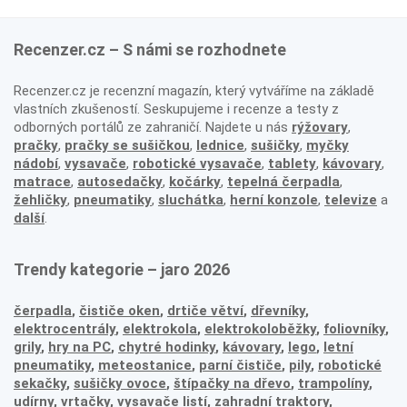
Recenzer.cz – S námi se rozhodnete
Recenzer.cz je recenzní magazín, který vytváříme na základě
vlastních zkušeností. Seskupujeme i recenze a testy z
odborných portálů ze zahraničí. Najdete u nás
rýžovary
,
pračky
,
pračky se sušičkou
,
lednice
,
sušičky
,
myčky
nádobí
,
vysavače
,
robotické vysavače
,
tablety
,
kávovary
,
matrace
,
autosedačky
,
kočárky
,
tepelná čerpadla
,
žehličky
,
pneumatiky
,
sluchátka
,
herní konzole
,
televize
a
další
.
Trendy kategorie – jaro 2026
čerpadla
,
čističe oken
,
drtiče větví
,
dřevníky
,
elektrocentrály
,
elektrokola
,
elektrokoloběžky
,
foliovníky
,
grily
,
hry na PC
,
chytré hodinky
,
kávovary
,
lego
,
letní
pneumatiky
,
meteostanice
,
parní čističe
,
pily
,
robotické
sekačky
,
sušičky ovoce
,
štípačky na dřevo
,
trampolíny
,
udírny
,
vrtačky
,
vysavače listí
,
zahradní traktory
,