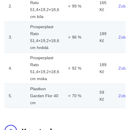
Rato
165
2.
⭐
99 %
Zobraz
51,4×19,2×18,6
Kč
cm bíla
Prosperplast
Rato
189
3.
⭐
96 %
Zobraz
51,4×19,2×18,6
Kč
cm hnědá
Prosperplast
Rato
189
4.
⭐
92 %
Zobraz
51,4×19,2×18,6
Kč
cm moka
Plastkon
59
5.
Garden Flor 40
⭐
70 %
Zobraz
Kč
cm