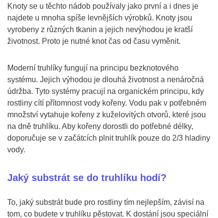
Knoty se u těchto nádob používaly jako první a i dnes je
najdete u mnoha spíše levnějších výrobků. Knoty jsou
vyrobeny z různých tkanin a jejich nevýhodou je kratší
životnost. Proto je nutné knot čas od času vyměnit.
Moderní truhlíky fungují na principu bezknotového
systému. Jejich výhodou je dlouhá životnost a nenáročná
údržba. Tyto systémy pracují na organickém principu, kdy
rostliny cítí přítomnost vody kořeny. Vodu pak v potřebném
množství vytahuje kořeny z kuželovitých otvorů, které jsou
na dně truhlíku. Aby kořeny dorostli do potřebné délky,
doporučuje se v začátcích plnit truhlík pouze do 2/3 hladiny
vody.
Jaký substrát se do truhlíku hodí?
To, jaký substrát bude pro rostliny tím nejlepším, závisí na
tom, co budete v truhlíku pěstovat. K dostání jsou speciální