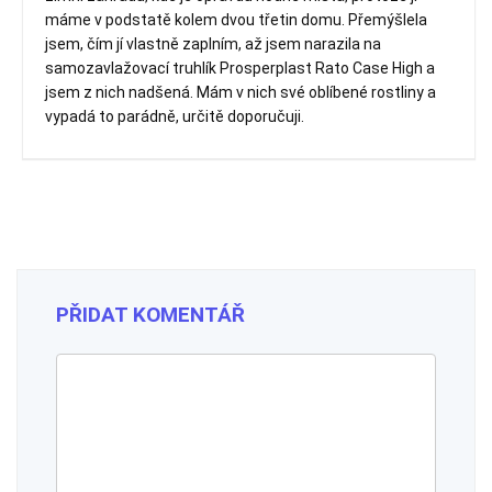
máme v podstatě kolem dvou třetin domu. Přemýšlela
jsem, čím jí vlastně zaplním, až jsem narazila na
samozavlažovací truhlík Prosperplast Rato Case High a
jsem z nich nadšená. Mám v nich své oblíbené rostliny a
vypadá to parádně, určitě doporučuji.
PŘIDAT KOMENTÁŘ