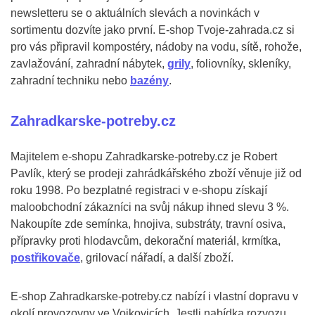
newsletteru se o aktuálních slevách a novinkách v
sortimentu dozvíte jako první. E-shop Tvoje-zahrada.cz si
pro vás připravil kompostéry, nádoby na vodu, sítě, rohože,
zavlažování, zahradní nábytek,
grily
, foliovníky, skleníky,
zahradní techniku nebo
bazény
.
Zahradkarske-potreby.cz
Majitelem e-shopu Zahradkarske-potreby.cz je Robert
Pavlík, který se prodeji zahrádkářského zboží věnuje již od
roku 1998. Po bezplatné registraci v e-shopu získají
maloobchodní zákazníci na svůj nákup ihned slevu 3 %.
Nakoupíte zde semínka, hnojiva, substráty, travní osiva,
přípravky proti hlodavcům, dekorační materiál, krmítka,
postřikovače
, grilovací nářadí, a další zboží.
E-shop Zahradkarske-potreby.cz nabízí i vlastní dopravu v
okolí provozovny ve Vojkovicích. Jestli nabídka rozvozu