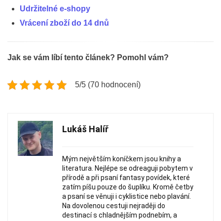
Udržitelné e-shopy
Vrácení zboží do 14 dnů
Jak se vám líbí tento článek? Pomohl vám?
5/5 (70 hodnocení)
Lukáš Halíř
Mým největším koníčkem jsou knihy a
literatura. Nejlépe se odreaguji pobytem v
přírodě a při psaní fantasy povídek, které
zatím píšu pouze do šuplíku. Kromě četby
a psaní se věnuji i cyklistice nebo plavání.
Na dovolenou cestuji nejraději do
destinací s chladnějším podnebím, a