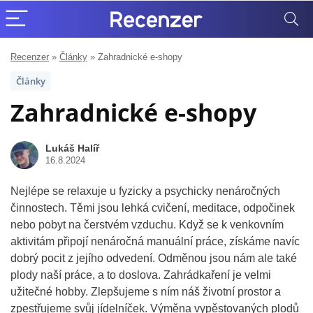
Recenzer
»
Články
»
Zahradnické e-shopy
Články
Zahradnické e-shopy
Lukáš Halíř
16.8.2024
Nejlépe se relaxuje u fyzicky a psychicky nenáročných
činnostech. Těmi jsou lehká cvičení, meditace, odpočinek
nebo pobyt na čerstvém vzduchu. Když se k venkovním
aktivitám připojí nenáročná manuální práce, získáme navíc
dobrý pocit z jejího odvedení. Odměnou jsou nám ale také
plody naší práce, a to doslova. Zahrádkaření je velmi
užitečné hobby. Zlepšujeme s ním náš životní prostor a
zpestřujeme svůj jídelníček. Výměna vypěstovaných plodů