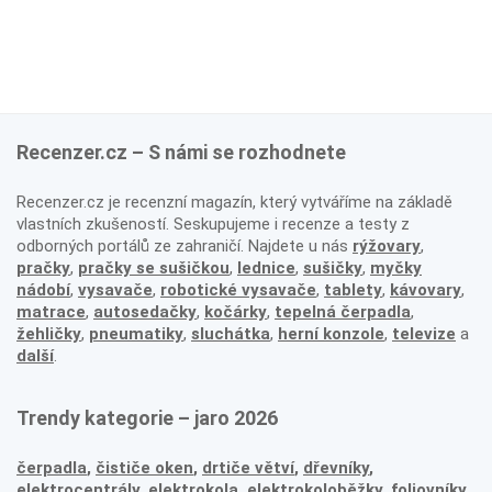
Recenzer.cz – S námi se rozhodnete
Recenzer.cz je recenzní magazín, který vytváříme na základě
vlastních zkušeností. Seskupujeme i recenze a testy z
odborných portálů ze zahraničí. Najdete u nás
rýžovary
,
pračky
,
pračky se sušičkou
,
lednice
,
sušičky
,
myčky
nádobí
,
vysavače
,
robotické vysavače
,
tablety
,
kávovary
,
matrace
,
autosedačky
,
kočárky
,
tepelná čerpadla
,
žehličky
,
pneumatiky
,
sluchátka
,
herní konzole
,
televize
a
další
.
Trendy kategorie – jaro 2026
čerpadla
,
čističe oken
,
drtiče větví
,
dřevníky
,
elektrocentrály
,
elektrokola
,
elektrokoloběžky
,
foliovníky
,