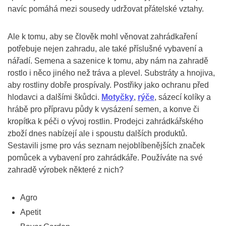
navíc pomáhá mezi sousedy udržovat přátelské vztahy.
Ale k tomu, aby se člověk mohl věnovat zahrádkaření
potřebuje nejen zahradu, ale také příslušné vybavení a
nářadí. Semena a sazenice k tomu, aby nám na zahradě
rostlo i něco jiného než tráva a plevel. Substráty a hnojiva,
aby rostliny dobře prospívaly. Postřiky jako ochranu před
hlodavci a dalšími škůdci.
Motyčky
,
rýče
, sázecí kolíky a
hrábě pro přípravu půdy k vysázení semen, a konve či
kropítka k péči o vývoj rostlin. Prodejci zahrádkářského
zboží dnes nabízejí ale i spoustu dalších produktů.
Sestavili jsme pro vás seznam nejoblíbenějších značek
pomůcek a vybavení pro zahrádkáře. Používáte na své
zahradě výrobek některé z nich?
Agro
Apetit