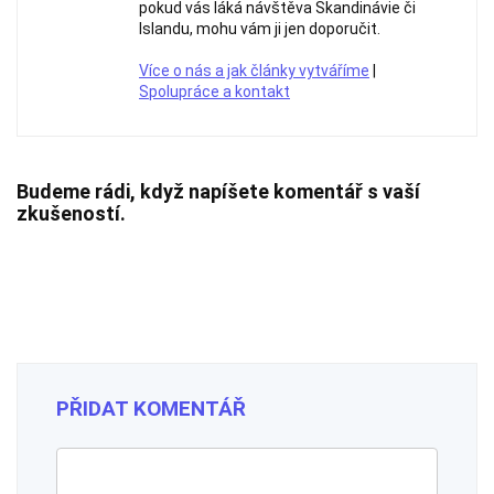
pokud vás láká návštěva Skandinávie či
Islandu, mohu vám ji jen doporučit.
Více o nás a jak články vytváříme
|
Spolupráce a kontakt
Budeme rádi, když napíšete komentář s vaší
zkušeností.
PŘIDAT KOMENTÁŘ