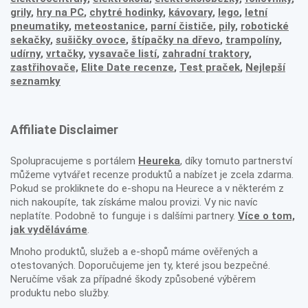
grily
,
hry na PC
,
chytré hodinky
,
kávovary
,
lego
,
letní
pneumatiky
,
meteostanice
,
parní čističe
,
pily
,
robotické
sekačky
,
sušičky ovoce
,
štípačky na dřevo
,
trampolíny
,
udírny
,
vrtačky
,
vysavače listí
,
zahradní traktory
,
zastřihovače,
Elite Date recenze
,
Test praček
,
Nejlepší
seznamky
Affiliate Disclaimer
Spolupracujeme s portálem
Heureka
, díky tomuto partnerství
můžeme vytvářet recenze produktů a nabízet je zcela zdarma.
Pokud se prokliknete do e-shopu na Heurece a v některém z
nich nakoupíte, tak získáme malou provizi. Vy nic navíc
neplatíte. Podobně to funguje i s dalšími partnery.
Více o tom,
jak vyděláváme
.
Mnoho produktů, služeb a e-shopů máme ověřených a
otestovaných. Doporučujeme jen ty, které jsou bezpečné.
Neručíme však za případné škody způsobené výběrem
produktu nebo služby.