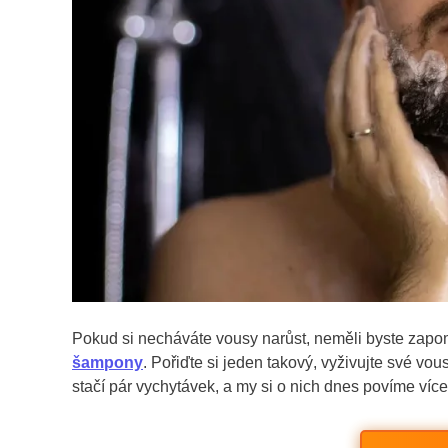
Pokud si necháváte vousy narůst, neměli byste zapomí
šampony
. Pořiďte si jeden takový, vyživujte své v
stačí pár vychytávek, a my si o nich dnes povíme více