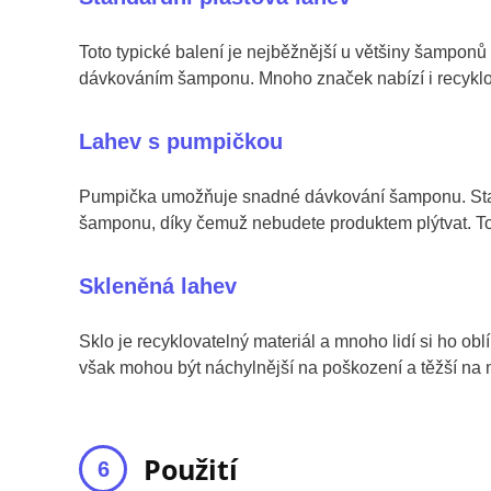
Toto typické balení je nejběžnější u většiny šampon
dávkováním šamponu. Mnoho značek nabízí i recyklova
Lahev s pumpičkou
Pumpička umožňuje snadné dávkování šamponu. Stač
šamponu, díky čemuž nebudete produktem plýtvat. Toto
Skleněná lahev
Sklo je recyklovatelný materiál a mnoho lidí si ho obl
však mohou být náchylnější na poškození a těžší na 
Použití