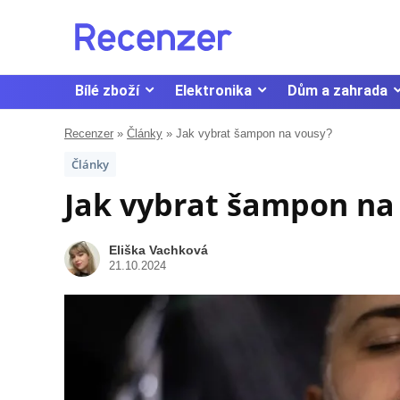
Bílé zboží
Elektronika
Dům a zahrada
Recenzer
»
Články
»
Jak vybrat šampon na vousy?
Články
Jak vybrat šampon na
Eliška Vachková
21.10.2024