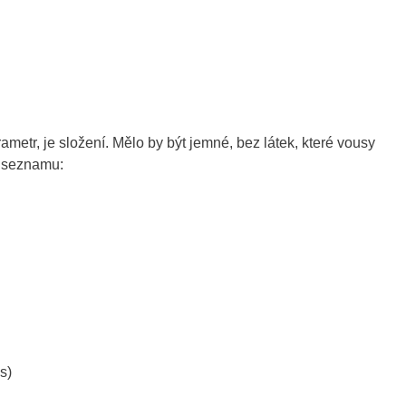
metr, je složení. Mělo by být jemné, bez látek, které vousy
u seznamu:
s)