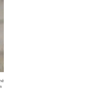
ané
m