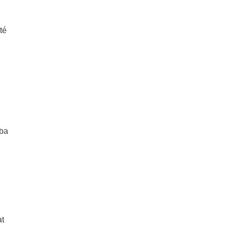
,
té
eba
at