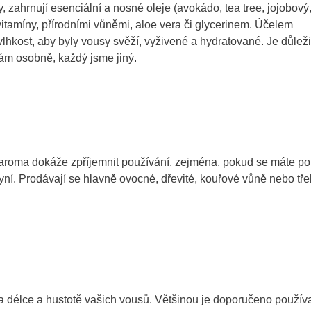
 zahrnují esenciální a nosné oleje (avokádo, tea tree, jojobový
vitamíny, přírodními vůněmi, aloe vera či glycerinem. Účelem
lhkost, aby byly vousy svěží, vyživené a hydratované. Je důleži
vám osobně, každý jsme jiný.
vám aroma dokáže zpříjemnit používání, zejména, pokud se máte po
lkyní. Prodávají se hlavně ovocné, dřevité, kouřové vůně nebo tř
délce a hustotě vašich vousů. Většinou je doporučeno použív