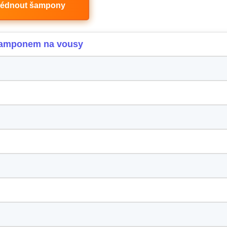
lédnout šampony
šamponem na vousy