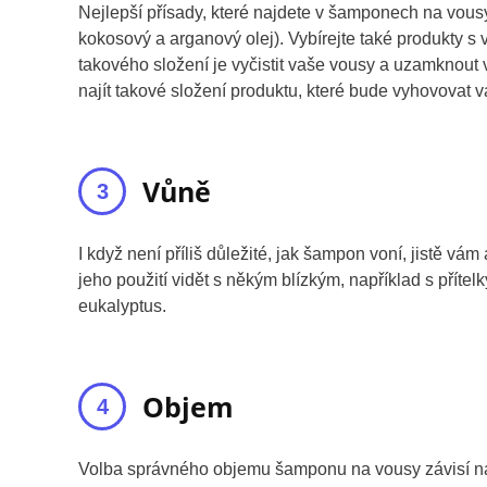
Nejlepší přísady, které najdete v šamponech na vousy,
kokosový a arganový olej). Vybírejte také produkty s 
takového složení je vyčistit vaše vousy a uzamknout v
najít takové složení produktu, které bude vyhovovat 
Vůně
I když není příliš důležité, jak šampon voní, jistě 
jeho použití vidět s někým blízkým, například s příte
eukalyptus.
Objem
Volba správného objemu šamponu na vousy závisí na 