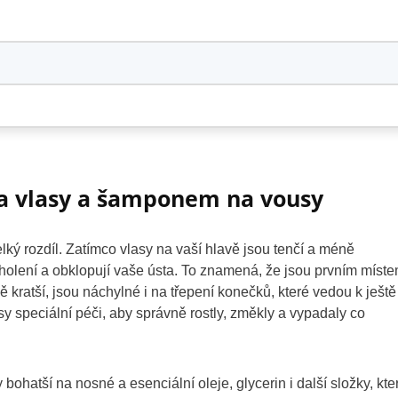
a vlasy a šamponem na vousy
 rozdíl. Zatímco vlasy na vaší hlavě jsou tenčí a méně
lení a obklopují vaše ústa. To znamená, že jsou prvním míste
dě kratší, jsou náchylné i na třepení konečků, které vedou k ještě
 speciální péči, aby správně rostly, změkly a vypadaly co
hatší na nosné a esenciální oleje, glycerin i další složky, kte