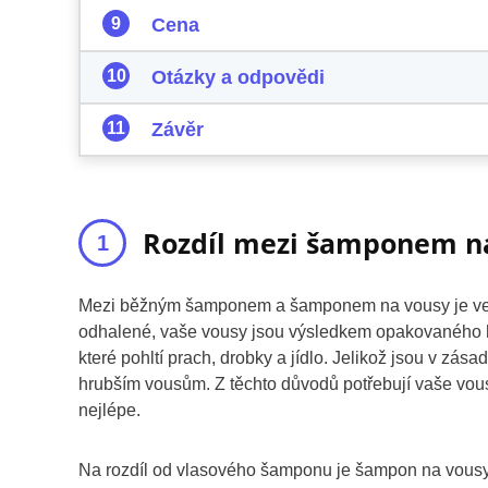
Cena
Otázky a odpovědi
Závěr
Rozdíl mezi šamponem n
Mezi běžným šamponem a šamponem na vousy je velký
odhalené, vaše vousy jsou výsledkem opakovaného ho
které pohltí prach, drobky a jídlo. Jelikož jsou v zása
hrubším vousům. Z těchto důvodů potřebují vaše vousy
nejlépe.
Na rozdíl od vlasového šamponu je šampon na vousy bo