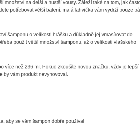
í množství na delší a hustší vousy. Záleží také na tom, jak čast
ete potřebovat větší balení, malá lahvička vám vydrží pouze pá
ství šamponu o velikosti hrášku a důkladně jej vmasírovat do
otřeba použít větší množství šamponu, až o velikosti vlašského
po více než 236 ml. Pokud zkoušíte novou značku, vždy je lepší
 že by vám produkt nevyhovoval.
ska, aby se vám šampon dobře používal.