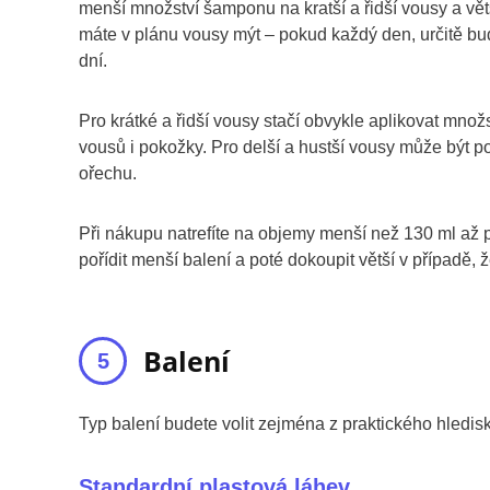
menší množství šamponu na kratší a řidší vousy a větš
máte v plánu vousy mýt – pokud každý den, určitě bud
dní.
Pro krátké a řidší vousy stačí obvykle aplikovat množ
vousů i pokožky. Pro delší a hustší vousy může být p
ořechu.
Při nákupu natrefíte na objemy menší než 130 ml až 
pořídit menší balení a poté dokoupit větší v případě,
Balení
Typ balení budete volit zejména z praktického hledi
Standardní plastová láhev