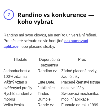
Randino vs konkurence —
koho vybrat
Randino má svou cílovku, ale není to univerzální řešení.
Pro některé scénáře se víc hodí jiné
seznamovací
aplikace
nebo placené služby.
Hledáte
Doporučená
Proč
seznamka
Jednoduchost a
Randino.cz
Žádné placené prvky,
100% zdarma
žádné triky
Vážný vztah s
Elite Date,
Placené členství filtruje
ověřenými profily
Jiskření.cz
neaktivní účty
Rychlé randění z
Tinder,
Swipovací mechanika,
mobilu
Bumble
mobilní aplikace
Velká česká
Rande.cz
Funguje od roku 1999,