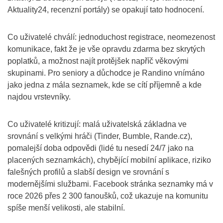
Aktuality24, recenzní portály) se opakují tato hodnocení.
Co uživatelé chválí: jednoduchost registrace, neomezenost
komunikace, fakt že je vše opravdu zdarma bez skrytých
poplatků, a možnost najít protějšek napříč věkovými
skupinami. Pro seniory a důchodce je Randino vnímáno
jako jedna z mála seznamek, kde se cítí příjemně a kde
najdou vrstevníky.
Co uživatelé kritizují: malá uživatelská základna ve
srovnání s velkými hráči (Tinder, Bumble, Rande.cz),
pomalejší doba odpovědi (lidé tu nesedí 24/7 jako na
placených seznamkách), chybějící mobilní aplikace, riziko
falešných profilů a slabší design ve srovnání s
modernějšími službami. Facebook stránka seznamky má v
roce 2026 přes 2 300 fanoušků, což ukazuje na komunitu
spíše menší velikosti, ale stabilní.