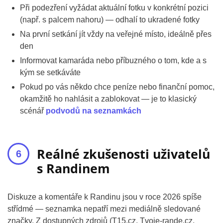
Při podezření vyžádat aktuální fotku v konkrétní pozici
(např. s palcem nahoru) — odhalí to ukradené fotky
Na první setkání jít vždy na veřejné místo, ideálně přes
den
Informovat kamaráda nebo příbuzného o tom, kde a s
kým se setkáváte
Pokud po vás někdo chce peníze nebo finanční pomoc,
okamžitě ho nahlásit a zablokovat — je to klasický
scénář
podvodů na seznamkách
Reálné zkušenosti uživatelů
s Randinem
Diskuze a komentáře k Randinu jsou v roce 2026 spíše
střídmé — seznamka nepatří mezi mediálně sledované
značky. Z dostupných zdrojů (T15.cz, Tvoje-rande.cz,