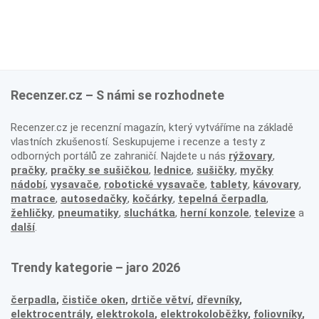
Recenzer.cz – S námi se rozhodnete
Recenzer.cz je recenzní magazín, který vytváříme na základě
vlastních zkušeností. Seskupujeme i recenze a testy z
odborných portálů ze zahraničí. Najdete u nás
rýžovary
,
pračky
,
pračky se sušičkou
,
lednice
,
sušičky
,
myčky
nádobí
,
vysavače
,
robotické vysavače
,
tablety
,
kávovary
,
matrace
,
autosedačky
,
kočárky
,
tepelná čerpadla
,
žehličky
,
pneumatiky
,
sluchátka
,
herní konzole
,
televize
a
další
.
Trendy kategorie – jaro 2026
čerpadla
,
čističe oken
,
drtiče větví
,
dřevníky
,
elektrocentrály
,
elektrokola
,
elektrokoloběžky
,
foliovníky
,