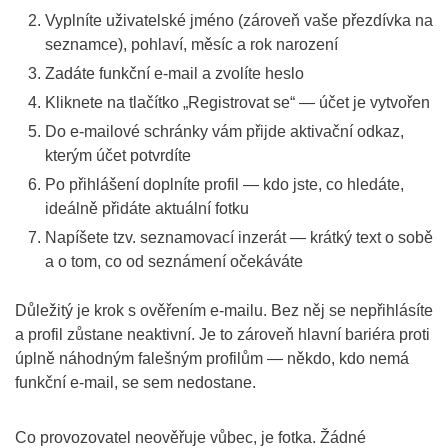
Vyplníte uživatelské jméno (zároveň vaše přezdívka na
seznamce), pohlaví, měsíc a rok narození
Zadáte funkční e-mail a zvolíte heslo
Kliknete na tlačítko „Registrovat se“ — účet je vytvořen
Do e-mailové schránky vám přijde aktivační odkaz,
kterým účet potvrdíte
Po přihlášení doplníte profil — kdo jste, co hledáte,
ideálně přidáte aktuální fotku
Napíšete tzv. seznamovací inzerát — krátký text o sobě
a o tom, co od seznámení očekáváte
Důležitý je krok s ověřením e-mailu. Bez něj se nepřihlásíte
a profil zůstane neaktivní. Je to zároveň hlavní bariéra proti
úplně náhodným falešným profilům — někdo, kdo nemá
funkční e-mail, se sem nedostane.
Co provozovatel neověřuje vůbec, je fotka. Žádné