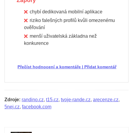
Zápory
chybí dedikovaná mobilní aplikace
riziko falešných profilů kvůli omezenému
ověřování
menší uživatelská základna než
konkurence
Přečíst hodnocení a komentáře
|
Přidat komentář
Zdroje:
randino.cz
,
t15.cz
,
tvoje-rande.cz
,
arecenze.cz
,
5nej.cz
,
facebook.com