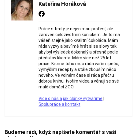
Kateřina Horáková
Práce s texty je nejen mou profesí, ale
zároveň celoživotním koníčkem. Je to má
vášeň stejně jako kvalitní čokoláda. Mám
ráda výzvy a baví mě hrát si se slovy tak,
aby byl výsledek dokonalý a přesně podle
představ klienta. Mám více než 25 let
praxe. Kromě toho moc ráda vařím i peču,
vymýšlím recepty a stále zkouším něco
nového. Ve volném čase si ráda přečtu
dobrou knihu, tvořím videa a věnuji se své
malé domácí ZOO.
Více o nás a jak články vytváříme
|
Spolupráce a kontakt
Budeme rádi, když napíšete komentář s vaší