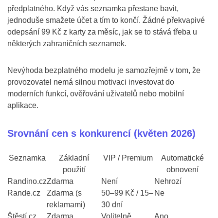
předplatného. Když vás seznamka přestane bavit,
jednoduše smažete účet a tím to končí. Žádné překvapivé
odepsání 99 Kč z karty za měsíc, jak se to stává třeba u
některých zahraničních seznamek.
Nevýhoda bezplatného modelu je samozřejmě v tom, že
provozovatel nemá silnou motivaci investovat do
moderních funkcí, ověřování uživatelů nebo mobilní
aplikace.
Srovnání cen s konkurencí (květen 2026)
Seznamka
Základní
VIP / Premium
Automatické
použití
obnovení
Randino.cz
Zdarma
Není
Nehrozí
Rande.cz
Zdarma (s
50–99 Kč / 15–
Ne
reklamami)
30 dní
Štěstí.cz
Zdarma
Volitelně
Ano