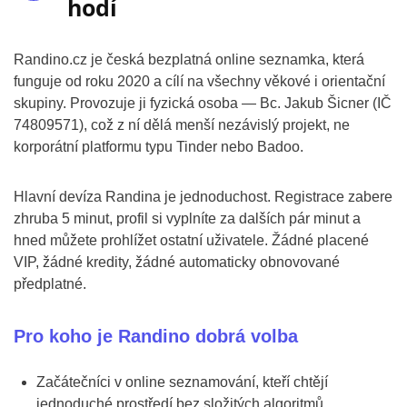
hodí
Randino.cz je česká bezplatná online seznamka, která
funguje od roku 2020 a cílí na všechny věkové i orientační
skupiny. Provozuje ji fyzická osoba — Bc. Jakub Šicner (IČ
74809571), což z ní dělá menší nezávislý projekt, ne
korporátní platformu typu Tinder nebo Badoo.
Hlavní devíza Randina je jednoduchost. Registrace zabere
zhruba 5 minut, profil si vyplníte za dalších pár minut a
hned můžete prohlížet ostatní uživatele. Žádné placené
VIP, žádné kredity, žádné automaticky obnovované
předplatné.
Pro koho je Randino dobrá volba
Začátečníci v online seznamování, kteří chtějí
jednoduché prostředí bez složitých algoritmů