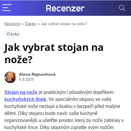
Recenzer
»
Články
»
Jak vybrat stojan na nože?
Články
Jak vybrat stojan na
nože?
Alena Rajnochová
6.9.2024
Stojan na nože
je praktickým i působivým doplňkem
kuchyňských linek
. Ve speciálním stojanu se vaše
kuchyňské nože neztupí a budou v bezpečí před malými
dětmi. Díky stojanu bude navíc vaše kuchyně
organizovanější a ušetříte prostor, který by nože zabíraly v
kuchyňské lince. Díky stojanům zajistíte svým nožům