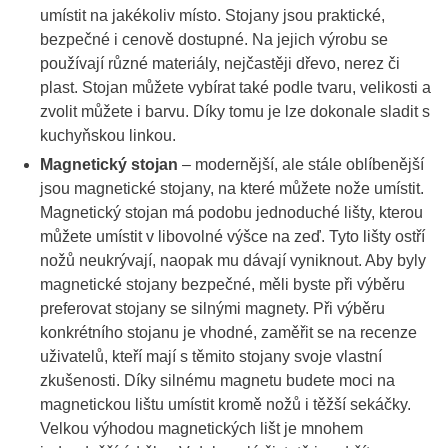
umístit na jakékoliv místo. Stojany jsou praktické,
bezpečné i cenově dostupné. Na jejich výrobu se
používají různé materiály, nejčastěji dřevo, nerez či
plast. Stojan můžete vybírat také podle tvaru, velikosti a
zvolit můžete i barvu. Díky tomu je lze dokonale sladit s
kuchyňskou linkou.
Magnetický stojan
– modernější, ale stále oblíbenější
jsou magnetické stojany, na které můžete nože umístit.
Magnetický stojan má podobu jednoduché lišty, kterou
můžete umístit v libovolné výšce na zeď. Tyto lišty ostří
nožů neukrývají, naopak mu dávají vyniknout. Aby byly
magnetické stojany bezpečné, měli byste při výběru
preferovat stojany se silnými magnety. Při výběru
konkrétního stojanu je vhodné, zaměřit se na recenze
uživatelů, kteří mají s těmito stojany svoje vlastní
zkušenosti. Díky silnému magnetu budete moci na
magnetickou lištu umístit kromě nožů i těžší sekáčky.
Velkou výhodou magnetických lišt je mnohem