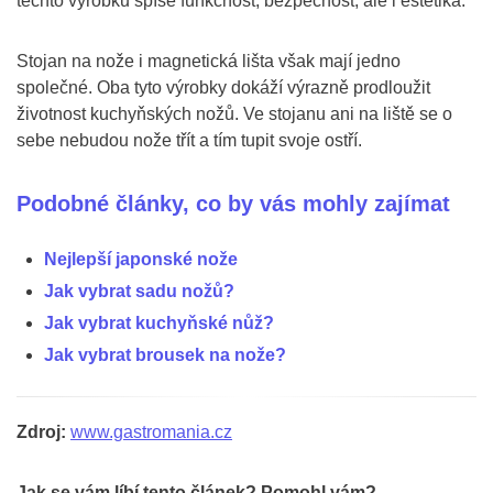
těchto výrobků spíše funkčnost, bezpečnost, ale i estetika.
Stojan na nože i magnetická lišta však mají jedno
společné. Oba tyto výrobky dokáží výrazně prodloužit
životnost kuchyňských nožů. Ve stojanu ani na liště se o
sebe nebudou nože třít a tím tupit svoje ostří.
Podobné články, co by vás mohly zajímat
Nejlepší japonské nože
Jak vybrat sadu nožů?
Jak vybrat kuchyňské nůž?
Jak vybrat brousek na nože?
Zdroj:
www.gastromania.cz
Jak se vám líbí tento článek? Pomohl vám?