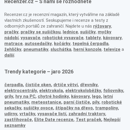
Recenzer.cz – S námi se rozhodnete
Recenzer.cz je recenzní magazín, který vytváříme na základě
vlastních zkušeností. Seskupujeme i recenze a testy z
odborných portálů ze zahraničí. Najdete u nás
rýžovary
,
pračky
,
pračky se sušičkou
,
lednice
,
sušičky
,
myčky
nádobí
,
vysavače
,
robotické vysavače
,
tablety
,
kávovary
,
matrace
,
autosedačky
,
kočárky
,
tepelná čerpadla
,
žehličky
,
pneumatiky
,
sluchátka
,
herní konzole
,
televize
a
další
.
Trendy kategorie – jaro 2026
čerpadla
,
čističe oken
,
drtiče větví
,
dřevníky
,
elektrocentrály
,
elektrokola
,
elektrokoloběžky
,
foliovníky
,
grily
,
hry na PC
,
chytré hodinky
,
kávovary
,
lego
,
letní
pneumatiky
,
meteostanice
,
parní čističe
,
pily
,
robotické
sekačky
,
sušičky ovoce
,
štípačky na dřevo
,
trampolíny
,
udírny
,
vrtačky
,
vysavače listí
,
zahradní traktory
,
zastřihovače,
Elite Date recenze
,
Test praček
,
Nejlepší
seznamky