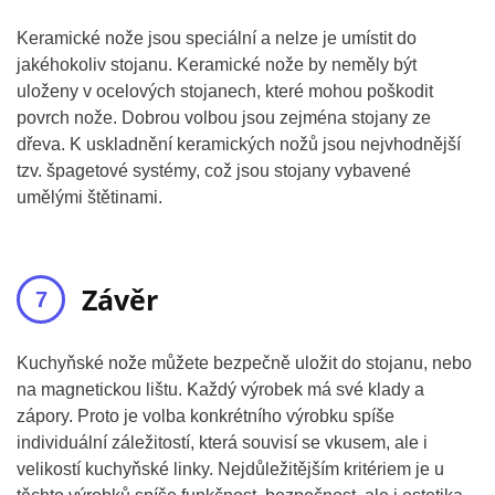
Keramické nože jsou speciální a nelze je umístit do
jakéhokoliv stojanu. Keramické nože by neměly být
uloženy v ocelových stojanech, které mohou poškodit
povrch nože. Dobrou volbou jsou zejména stojany ze
dřeva. K uskladnění keramických nožů jsou nejvhodnější
tzv. špagetové systémy, což jsou stojany vybavené
umělými štětinami.
Závěr
Kuchyňské nože můžete bezpečně uložit do stojanu, nebo
na magnetickou lištu. Každý výrobek má své klady a
zápory. Proto je volba konkrétního výrobku spíše
individuální záležitostí, která souvisí se vkusem, ale i
velikostí kuchyňské linky. Nejdůležitějším kritériem je u