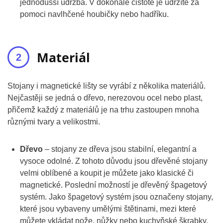
jednodušší údržba. V dokonalé čistotě je udržíte za
pomoci navlhčené houbičky nebo hadříku.
Materiál
Stojany i magnetické lišty se vyrábí z několika materiálů.
Nejčastěji se jedná o dřevo, nerezovou ocel nebo plast,
přičemž každý z materiálů je na trhu zastoupen mnoha
různými tvary a velikostmi.
Dřevo
– stojany ze dřeva jsou stabilní, elegantní a
vysoce odolné. Z tohoto důvodu jsou dřevěné stojany
velmi oblíbené a koupit je můžete jako klasické či
magnetické. Poslední možností je dřevěný špagetový
systém. Jako špagetový systém jsou označeny stojany,
které jsou vybaveny umělými štětinami, mezi které
můžete vkládat nože, nůžky nebo kuchyňské škrabky.