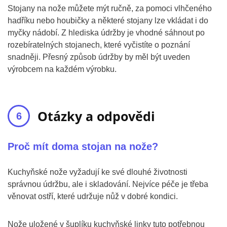
Stojany na nože můžete mýt ručně, za pomoci vlhčeného
hadříku nebo houbičky a některé stojany lze vkládat i do
myčky nádobí. Z hlediska údržby je vhodné sáhnout po
rozebíratelných stojanech, které vyčistíte o poznání
snadněji. Přesný způsob údržby by měl být uveden
výrobcem na každém výrobku.
Otázky a odpovědi
Proč mít doma stojan na nože?
Kuchyňské nože vyžadují ke své dlouhé životnosti
správnou údržbu, ale i skladování. Nejvíce péče je třeba
věnovat ostří, které udržuje nůž v dobré kondici.
Nože uložené v šuplíku kuchyňské linky tuto potřebnou