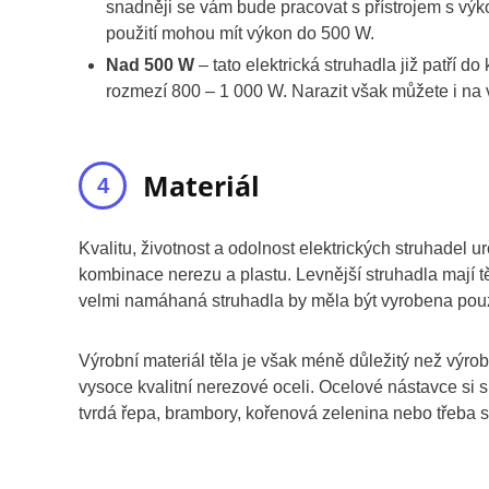
snadněji se vám bude pracovat s přístrojem s vý
použití mohou mít výkon do 500 W.
Nad 500 W
– tato elektrická struhadla již patří 
rozmezí 800 – 1 000 W. Narazit však můžete i na 
Materiál
Kvalitu, životnost a odolnost elektrických struhadel u
kombinace nerezu a plastu. Levnější struhadla mají t
velmi namáhaná struhadla by měla být vyrobena pou
Výrobní materiál těla je však méně důležitý než výro
vysoce kvalitní nerezové oceli. Ocelové nástavce si
tvrdá řepa, brambory, kořenová zelenina nebo třeba s