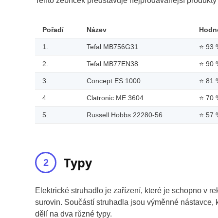
Tento žebříček představuje nejprodávanější produkt
Pořadí
Název
Hodn
1.
Tefal MB756G31
⭐
93 
2.
Tefal MB77EN38
⭐
90 
3.
Concept ES 1000
⭐
81 
4.
Clatronic ME 3604
⭐
70 
5.
Russell Hobbs 22280-56
⭐
57 
Typy
Elektrické struhadlo je zařízení, které je schopno v 
surovin. Součástí struhadla jsou výměnné nástavce, k
dělí na dva různé typy.