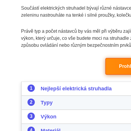
Součástí elektrických struhadel bývají různé nástav
zeleninu nastrouháte na tenké i silné proužky, kolečka
Právě typ a počet nástavců by vás měl při výběru zaj
výkon, který určuje, co vše budete moci na struhadle
způsobu ovládání nebo různým bezpečnostním prvk
Prohl
Nejlepší elektrická struhadla
Typy
Výkon
Materiál