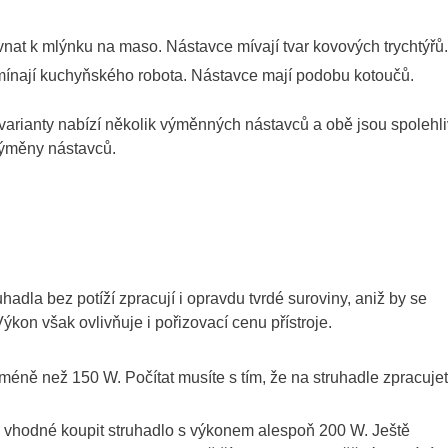
nat k mlýnku na maso. Nástavce mívají tvar kovových trychtýřů.
pomínají kuchyňského robota. Nástavce mají podobu kotoučů.
ě varianty nabízí několik výměnných nástavců a obě jsou spolehl
výměny nástavců.
adla bez potíží zpracují i opravdu tvrdé suroviny, aniž by se
on však ovlivňuje i pořizovací cenu přístroje.
 méně než 150 W. Počítat musíte s tím, že na struhadle zpracuje
e vhodné koupit struhadlo s výkonem alespoň 200 W. Ještě