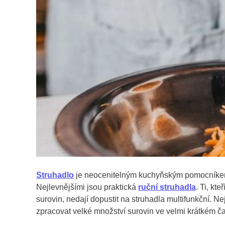
Struhadlo
je neocenitelným kuchyňským pomocníkem.
Nejlevnějšími jsou praktická
ruční struhadla
. Ti, kt
surovin, nedají dopustit na struhadla multifunkční. Ne
zpracovat velké množství surovin ve velmi krátkém č