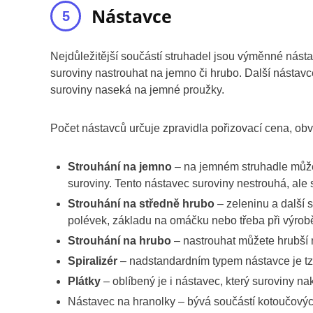
Nástavce
Nejdůležitější součástí struhadel jsou výměnné nást
suroviny nastrouhat na jemno či hrubo. Další nástavce
suroviny naseká na jemné proužky.
Počet nástavců určuje zpravidla pořizovací cena, obvy
Strouhání na jemno
– na jemném struhadle můžet
suroviny. Tento nástavec suroviny nestrouhá, ale s
Strouhání na středně hrubo
– zeleninu a další s
polévek, základu na omáčku nebo třeba při výro
Strouhání na hrubo
– nastrouhat můžete hrubší nu
Spiralizér
– nadstandardním typem nástavce je tzv.
Plátky
– oblíbený je i nástavec, který suroviny nak
Nástavec na hranolky – bývá součástí kotoučový