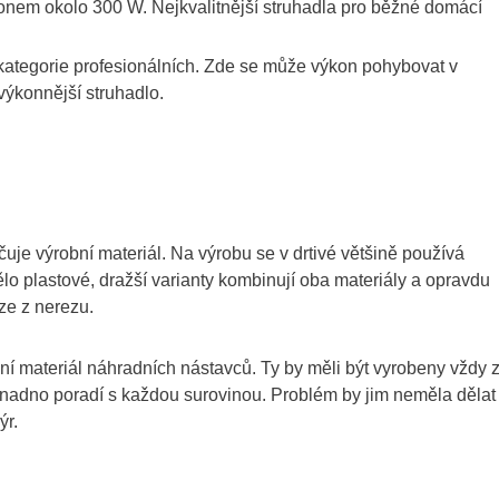
konem okolo 300 W. Nejkvalitnější struhadla pro běžné domácí
do kategorie profesionálních. Zde se může výkon pohybovat v
výkonnější struhadlo.
rčuje výrobní materiál. Na výrobu se v drtivé většině používá
ělo plastové, dražší varianty kombinují oba materiály a opravdu
ze z nerezu.
bní materiál náhradních nástavců. Ty by měli být vyrobeny vždy 
 snadno poradí s každou surovinou. Problém by jim neměla dělat
ýr.