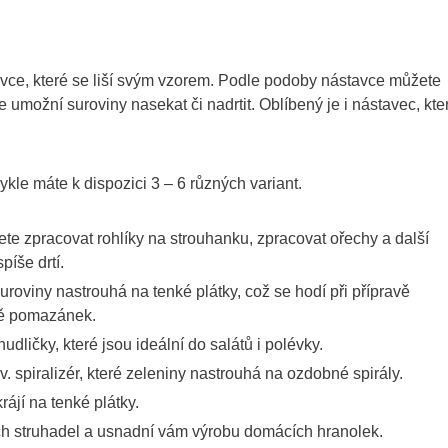
avce, které se liší svým vzorem. Podle podoby nástavce můžete
 umožní suroviny nasekat či nadrtit. Oblíbený je i nástavec, kte
kle máte k dispozici 3 – 6 různých variant.
e zpracovat rohlíky na strouhanku, zpracovat ořechy a další
píše drtí.
uroviny nastrouhá na tenké plátky, což se hodí při přípravě
bě pomazánek.
dličky, které jsou ideální do salátů i polévky.
 spiralizér, které zeleniny nastrouhá na ozdobné spirály.
rájí na tenké plátky.
ch struhadel a usnadní vám výrobu domácích hranolek.