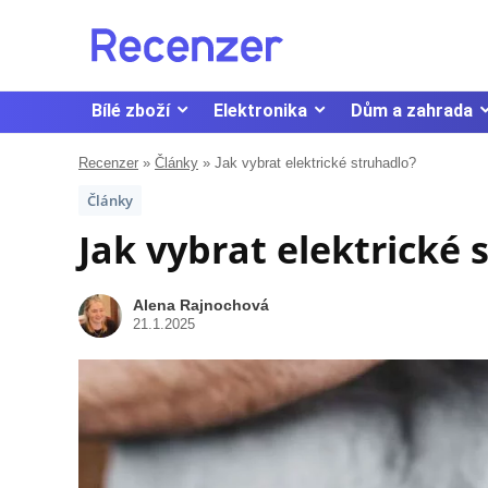
Bílé zboží
Elektronika
Dům a zahrada
Recenzer
»
Články
»
Jak vybrat elektrické struhadlo?
Články
Jak vybrat elektrické 
Alena Rajnochová
21.1.2025