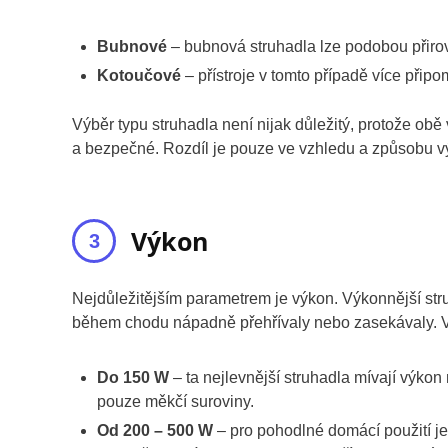
Bubnové
– bubnová struhadla lze podobou přirov
Kotoučové
– přístroje v tomto případě více při
Výběr typu struhadla není nijak důležitý, protože ob
a bezpečné. Rozdíl je pouze ve vzhledu a způsobu 
Výkon
Nejdůležitějším parametrem je výkon. Výkonnější struh
během chodu nápadně přehřívaly nebo zasekávaly. Výk
Do 150 W
– ta nejlevnější struhadla mívají výkon
pouze měkčí suroviny.
Od 200 – 500 W
– pro pohodlné domácí použití j