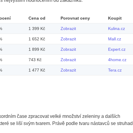
y s nejvyšším hodnocením od zákazníků.
ocení
Cena od
Porovnat ceny
Koupit
%
1 399 Kč
Zobrazit
Kulina.cz
%
1 652 Kč
Zobrazit
Mall.cz
%
1 899 Kč
Zobrazit
Expert.cz
%
743 Kč
Zobrazit
4home.cz
%
1 477 Kč
Zobrazit
Tera.cz
rekordním čase zpracovat velké množství zeleniny a dalších
teré se liší svým tvarem. Právě podle tvaru nástavců se struhad