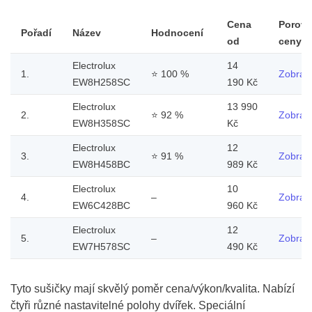
Cena
Porovn
Pořadí
Název
Hodnocení
od
ceny
Electrolux
14
1.
⭐
100 %
Zobrazi
EW8H258SC
190 Kč
Electrolux
13 990
2.
⭐
92 %
Zobrazi
EW8H358SC
Kč
Electrolux
12
3.
⭐
91 %
Zobrazi
EW8H458BC
989 Kč
Electrolux
10
4.
–
Zobrazi
EW6C428BC
960 Kč
Electrolux
12
5.
–
Zobrazi
EW7H578SC
490 Kč
Tyto sušičky mají skvělý poměr cena/výkon/kvalita. Nabízí
čtyři různé nastavitelné polohy dvířek. Speciální