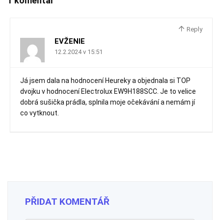
1 komentář
Reply
EVŽENIE
12.2.2024 v 15:51
Já jsem dala na hodnocení Heureky a objednala si TOP
dvojku v hodnocení Electrolux EW9H188SCC. Je to velice
dobrá sušička prádla, splnila moje očekávání a nemám jí
co vytknout.
PŘIDAT KOMENTÁŘ