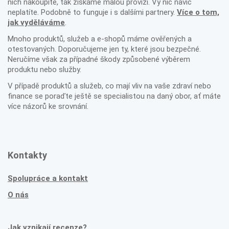
nich nakoupíte, tak získáme malou provizi. Vy nic navíc
neplatíte. Podobně to funguje i s dalšími partnery.
Více o tom,
jak vyděláváme
.
Mnoho produktů, služeb a e-shopů máme ověřených a
otestovaných. Doporučujeme jen ty, které jsou bezpečné.
Neručíme však za případné škody způsobené výběrem
produktu nebo služby.
V případě produktů a služeb, co mají vliv na vaše zdraví nebo
finance se poraďte ještě se specialistou na daný obor, ať máte
více názorů ke srovnání.
Kontakty
Spolupráce a kontakt
O nás
Jak vznikají recenze?