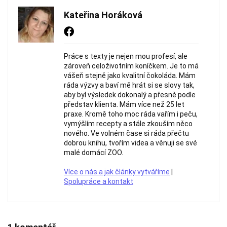
Kateřina Horáková
Práce s texty je nejen mou profesí, ale
zároveň celoživotním koníčkem. Je to má
vášeň stejně jako kvalitní čokoláda. Mám
ráda výzvy a baví mě hrát si se slovy tak,
aby byl výsledek dokonalý a přesně podle
představ klienta. Mám více než 25 let
praxe. Kromě toho moc ráda vařím i peču,
vymýšlím recepty a stále zkouším něco
nového. Ve volném čase si ráda přečtu
dobrou knihu, tvořím videa a věnuji se své
malé domácí ZOO.
Více o nás a jak články vytváříme
|
Spolupráce a kontakt