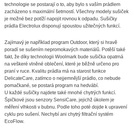
technologie se postarají o to, aby bylo s vaším prádlem
zacházeno s maximální šetrností. Všechny modely sušiček
je možné bez potíží napojit rovnou k odpadu. Sušičky
prádla Electrolux disponují spoustou užitečných funkcí.
Zajímavý je například program Outdoor, který si hravě
poradí se sušením nepromokavých materiálů. Potěší také
fakt, že díky technologii Woolmark bude sušička opatrná
na veškeré vlněné oblečení, které je běžně určeno pro
praní v ruce. Kvalitu prádla má na starost funkce
DelicateCare, zatímco o nejjemnější prádlo, co nebude
pomačkané, se postará program na hedvábí.
U každé sušičky najdete také mnohé chytrých funkcí.
Špičkové jsou senzory SensiCare, jejichž úkolem je
měření vlhkosti v bubnu. Podle toho poté dojde k upravení
cyklu pro sušení. Nechybí ani chytrý filtrační systém
EcoFlow.