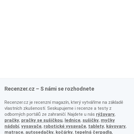
Recenzer.cz – S námi se rozhodnete
Recenzer.cz je recenzní magazín, který vytváříme na základě
vlastních zkušeností. Seskupujeme i recenze a testy z
odborných portálů ze zahraničí. Najdete u nás
rýžovary
,
pračky
,
pračky se sušičkou
,
lednice
,
sušičky
,
myčky
nádobí
,
vysavače
,
robotické vysavače
,
tablety
,
kávovary
,
matrace
,
autosedačky
,
kočárky
,
tepelná čerpadla
,