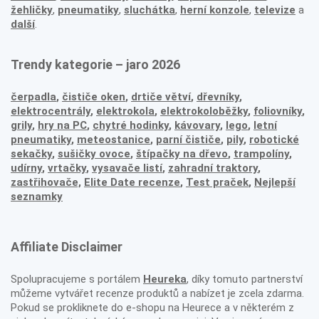
žehličky
,
pneumatiky
,
sluchátka
,
herní konzole
,
televize
a
další
.
Trendy kategorie – jaro 2026
čerpadla
,
čističe oken
,
drtiče větví
,
dřevníky
,
elektrocentrály
,
elektrokola
,
elektrokoloběžky
,
foliovníky
,
grily
,
hry na PC
,
chytré hodinky
,
kávovary
,
lego
,
letní
pneumatiky
,
meteostanice
,
parní čističe
,
pily
,
robotické
sekačky
,
sušičky ovoce
,
štípačky na dřevo
,
trampolíny
,
udírny
,
vrtačky
,
vysavače listí
,
zahradní traktory
,
zastřihovače,
Elite Date recenze
,
Test praček
,
Nejlepší
seznamky
Affiliate Disclaimer
Spolupracujeme s portálem
Heureka
, díky tomuto partnerství
můžeme vytvářet recenze produktů a nabízet je zcela zdarma.
Pokud se prokliknete do e-shopu na Heurece a v některém z