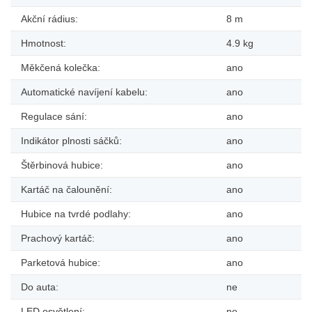
Akční rádius:
8 m
Hmotnost:
4.9 kg
Měkčená kolečka:
ano
Automatické navíjení kabelu:
ano
Regulace sání:
ano
Indikátor plnosti sáčků:
ano
Štěrbinová hubice:
ano
Kartáč na čalounění:
ano
Hubice na tvrdé podlahy:
ano
Prachový kartáč:
ano
Parketová hubice:
ano
Do auta:
ne
LED osvětlení:
ne