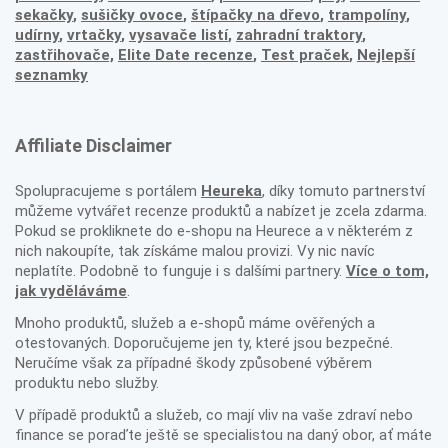
sekačky
,
sušičky ovoce
,
štípačky na dřevo
,
trampolíny
,
udírny
,
vrtačky
,
vysavače listí
,
zahradní traktory
,
zastřihovače,
Elite Date recenze
,
Test praček
,
Nejlepší
seznamky
Affiliate Disclaimer
Spolupracujeme s portálem
Heureka
, díky tomuto partnerství
můžeme vytvářet recenze produktů a nabízet je zcela zdarma.
Pokud se prokliknete do e-shopu na Heurece a v některém z
nich nakoupíte, tak získáme malou provizi. Vy nic navíc
neplatíte. Podobně to funguje i s dalšími partnery.
Více o tom,
jak vyděláváme
.
Mnoho produktů, služeb a e-shopů máme ověřených a
otestovaných. Doporučujeme jen ty, které jsou bezpečné.
Neručíme však za případné škody způsobené výběrem
produktu nebo služby.
V případě produktů a služeb, co mají vliv na vaše zdraví nebo
finance se poraďte ještě se specialistou na daný obor, ať máte