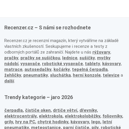
Recenzer.cz – S námi se rozhodnete
Recenzer.cz je recenzní magazín, který vytváříme na základě
vlastních zkušeností. Seskupujeme i recenze a testy z
odborných portálů ze zahraničí. Najdete u nás
rýžovary
,
pračky
,
pračky se sušičkou
,
lednice
,
sušičky
,
myčky
nádobí
,
vysavače
,
robotické vysavače
,
tablety
,
kávovary
,
matrace
,
autosedačky
,
kočárky
,
tepelná čerpadla
,
žehličky
,
pneumatiky
,
sluchátka
,
herní konzole
,
televize
a
další
.
Trendy kategorie – jaro 2026
čerpadla
,
čističe oken
,
drtiče větví
,
dřevníky
,
elektrocentrály
,
elektrokola
,
elektrokoloběžky
,
foliovníky
,
grily
,
hry na PC
,
chytré hodinky
,
kávovary
,
lego
,
letní
pneumatiky
,
meteostanice
,
parní čističe
,
pily
,
robotické