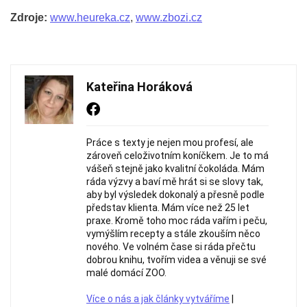
Zdroje:
www.heureka.cz
,
www.zbozi.cz
Kateřina Horáková
Práce s texty je nejen mou profesí, ale
zároveň celoživotním koníčkem. Je to má
vášeň stejně jako kvalitní čokoláda. Mám
ráda výzvy a baví mě hrát si se slovy tak,
aby byl výsledek dokonalý a přesně podle
představ klienta. Mám více než 25 let
praxe. Kromě toho moc ráda vařím i peču,
vymýšlím recepty a stále zkouším něco
nového. Ve volném čase si ráda přečtu
dobrou knihu, tvořím videa a věnuji se své
malé domácí ZOO.
Více o nás a jak články vytváříme
|