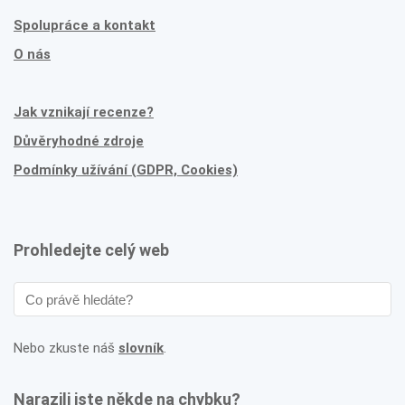
Spolupráce a kontakt
O nás
Jak vznikají recenze?
Důvěryhodné zdroje
Podmínky užívání (GDPR, Cookies)
Prohledejte celý web
Nebo zkuste náš
slovník
.
Narazili jste někde na chybku?