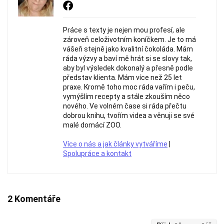
Práce s texty je nejen mou profesí, ale
zároveň celoživotním koníčkem. Je to má
vášeň stejně jako kvalitní čokoláda. Mám
ráda výzvy a baví mě hrát si se slovy tak,
aby byl výsledek dokonalý a přesně podle
představ klienta. Mám více než 25 let
praxe. Kromě toho moc ráda vařím i peču,
vymýšlím recepty a stále zkouším něco
nového. Ve volném čase si ráda přečtu
dobrou knihu, tvořím videa a věnuji se své
malé domácí ZOO.
Více o nás a jak články vytváříme
|
Spolupráce a kontakt
2 Komentáře