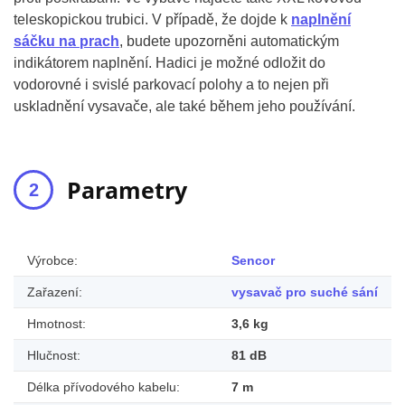
teleskopickou trubici. V případě, že dojde k
naplnění
sáčku na prach
, budete upozorněni automatickým
indikátorem naplnění. Hadici je možné odložit do
vodorovné i svislé parkovací polohy a to nejen při
uskladnění vysavače, ale také během jeho používání.
Parametry
Výrobce:
Sencor
Zařazení:
vysavač pro suché sání
Hmotnost:
3,6 kg
Hlučnost:
81 dB
Délka přívodového kabelu:
7 m