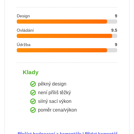
Design
9
Ovládání
9.5
Údržba
9
Klady
pěkný design
není příliš těžký
silný sací výkon
poměr cena/výkon
Přečíst hodnocení a komentáře
|
Přidat komentář