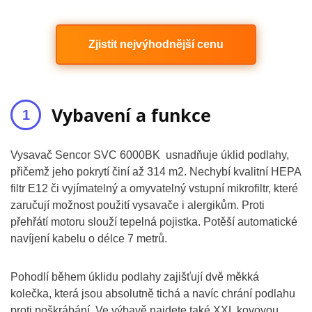
Zjistit nejvýhodnější cenu
Vybavení a funkce
Vysavač Sencor SVC 6000BK usnadňuje úklid podlahy,
přičemž jeho pokrytí činí až 314 m2. Nechybí kvalitní HEPA
filtr E12 či vyjímatelný a omyvatelný vstupní mikrofiltr, které
zaručují možnost použití vysavače i alergikům. Proti
přehřátí motoru slouží tepelná pojistka. Potěší automatické
navíjení kabelu o délce 7 metrů.
Pohodlí během úklidu podlahy zajišťují dvě měkká
kolečka, která jsou absolutně tichá a navíc chrání podlahu
proti poškrábání. Ve výbavě najdete také XXL kovovou