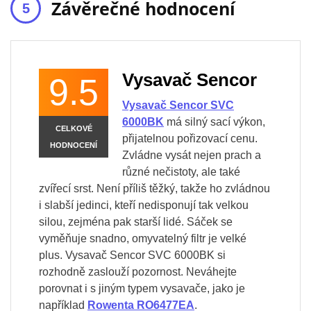
Závěrečné hodnocení
Vysavač Sencor
9.5
Vysavač Sencor SVC
6000BK
má silný sací výkon,
CELKOVÉ
přijatelnou pořizovací cenu.
HODNOCENÍ
Zvládne vysát nejen prach a
různé nečistoty, ale také
zvířecí srst. Není příliš těžký, takže ho zvládnou
i slabší jedinci, kteří nedisponují tak velkou
silou, zejména pak starší lidé. Sáček se
vyměňuje snadno, omyvatelný filtr je velké
plus. Vysavač Sencor SVC 6000BK si
rozhodně zaslouží pozornost. Neváhejte
porovnat i s jiným typem vysavače, jako je
například
Rowenta RO6477EA
.