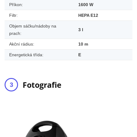
Příkon:
1600 W
Filtr:
HEPA E12
Objem sáčku/nádoby na
3
l
prach:
Akční rádius:
10
m
Energetická třída:
E
Fotografie