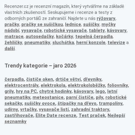
Recenzer.cz je recenzní magazín, který vytváříme na základě
vlastních zkušeností. Seskupujeme i recenze a testy z
odborných portálů ze zahraničí. Najdete u nás
rýžovary
,
pračky
,
pračky se sušičkou
,
lednice
,
sušičky
,
myčky
nádobí
,
vysavače
,
robotické vysavače
,
tablety
,
kávovary
,
matrace
,
autosedačky
,
kočárky
,
tepelná čerpadla
,
žehličky
,
pneumatiky
,
sluchátka
,
herní konzole
,
televize
a
další
.
Trendy kategorie – jaro 2026
čerpadla
,
čističe oken
,
drtiče větví
,
dřevníky
,
elektrocentrály
,
elektrokola
,
elektrokoloběžky
,
foliovníky
,
grily
,
hry na PC
,
chytré hodinky
,
kávovary
,
lego
,
letní
pneumatiky
,
meteostanice
,
parní čističe
,
pily
,
robotické
sekačky
,
sušičky ovoce
,
štípačky na dřevo
,
trampolíny
,
udírny
,
vrtačky
,
vysavače listí
,
zahradní traktory
,
zastřihovače,
Elite Date recenze
,
Test praček
,
Nejlepší
seznamky