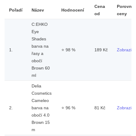
Cena
Porovnat
Pořadí
Název
Hodnocení
od
ceny
C:EHKO
Eye
Shades
barva na
1.
⭐
98 %
189 Kč
Zobrazit
řasy a
obočí
Brown 60
ml
Delia
Cosmetics
Cameleo
2.
barva na
⭐
96 %
81 Kč
Zobrazit
obočí 4.0
Brown 15
m