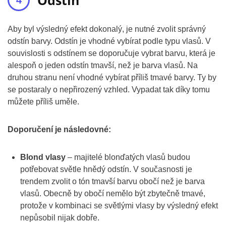
Odstín
Aby byl výsledný efekt dokonalý, je nutné zvolit správný
odstín barvy. Odstín je vhodné vybírat podle typu vlasů. V
souvislosti s odstínem se doporučuje vybrat barvu, která je
alespoň o jeden odstín tmavší, než je barva vlasů. Na
druhou stranu není vhodné vybírat příliš tmavé barvy. Ty by
se postaraly o nepřirozený vzhled. Vypadat tak díky tomu
můžete příliš uměle.
Doporučení je následovné:
Blond vlasy
– majitelé blonďatých vlasů budou
potřebovat světle hnědý odstín. V současnosti je
trendem zvolit o tón tmavší barvu obočí než je barva
vlasů. Obecně by obočí nemělo být zbytečně tmavé,
protože v kombinaci se světlými vlasy by výsledný efekt
nepůsobil nijak dobře.