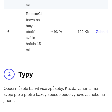
ml
RefectoCil
barva na
řasy a
6.
obočí
⭐
93 %
122 Kč
Zobrazit
světle
hnědá 15
ml
Typy
Obočí můžete barvit více způsoby. Každá varianta má
svoje pro a proti a každý způsob bude vyhovovat někomu
jinému.