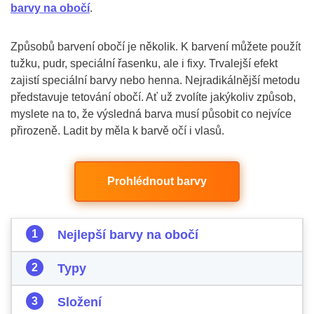
barvy na obočí
.
Způsobů barvení obočí je několik. K barvení můžete použít
tužku, pudr, speciální řasenku, ale i fixy. Trvalejší efekt
zajistí speciální barvy nebo henna. Nejradikálnější metodu
představuje tetování obočí. Ať už zvolíte jakýkoliv způsob,
myslete na to, že výsledná barva musí působit co nejvíce
přirozeně. Ladit by měla k barvě očí i vlasů.
Prohlédnout barvy
Nejlepší barvy na obočí
Typy
Složení