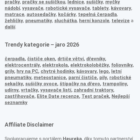
pračky
,
pračky se sušičkou
,
lednice
,
sušičky
,
myčky
nádobí
,
vysavače
,
robotické vysavače
,
tablety
,
kávovary
,
matrace
,
autosedačky
,
kočárky
,
tepelná čerpadla
,
žehličky
,
pneumatiky
,
sluchátka
,
herní konzole
,
televize
a
další
.
Trendy kategorie – jaro 2026
čerpadla
,
čističe oken
,
drtiče větví
,
dřevníky
,
elektrocentrály
,
elektrokola
,
elektrokoloběžky
,
foliovníky
,
grily
,
hry na PC
,
chytré hodinky
,
kávovary
,
lego
,
letní
pneumatiky
,
meteostanice
,
parní čističe
,
pily
,
robotické
sekačky
,
sušičky ovoce
,
štípačky na dřevo
,
trampolíny
,
udírny
,
vrtačky
,
vysavače listí
,
zahradní traktory
,
zastřihovače,
Elite Date recenze
,
Test praček
,
Nejlepší
seznamky
Affiliate Disclaimer
Spolupracujeme s portálem
Heureka
, díky tomuto partnerství