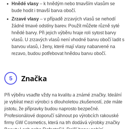
Hnědé vlasy
– k hnědým nebo tmavším vlasům se
bude hodit i tmavší barva obočí.
Zrzavé vlasy
– v případě zrzavých vlasů se nehodí
žádné tmavé odstíny barev. Použít můžete různě syté
hnědé barvy. Při jejich výběru hraje roli sytost barvy
vlasů. U zrzavých vlasů není vhodné barvu obočí ladit s
barvou vlasů, i ženy, které mají vlasy nabarvené na
rezavo, budou potřebovat hnědou barvu obočí.
Značka
Při výběru vsaďte vždy na kvalitu a známé značky. Ideální
je vybírat mezi výrobci s dlouholetou zkušeností, zde máte
jistotu, že přípravky budou naprosto bezpečné.
Profesionálové doporučí sáhnout po výrobcích rakouské
firmy GW Cosmetics, která na trh dodává výrobky značky