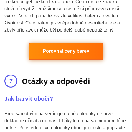
lze koupit gel, tužku i fix na obočí. Cenu určuje značka,
složení i výdrž. Dražšími jsou šetrnější přípravky s delší
výdrží. V jejich případě zvažte velikost balení a ověřte i
životnost. Celé balení pravděpodobně nespotřebujete a
zbylý přípravek může být po delší době nepoužitelný.
Porovnat ceny barev
Otázky a odpovědi
Jak barvit obočí?
Před samotným barvením je nutné chloupky nejprve
důkladně očistit a odmastit. Díky tomu barva mnohem lépe
přilne. Poté jednotlivé chloupky obočí pročešte a připravte