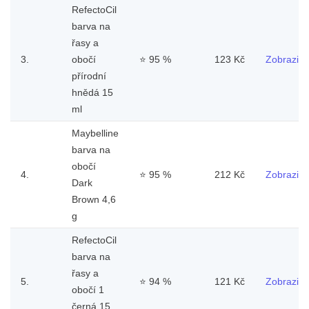
RefectoCil
barva na
řasy a
3.
obočí
⭐
95 %
123 Kč
Zobrazit
přírodní
hnědá 15
ml
Maybelline
barva na
obočí
4.
⭐
95 %
212 Kč
Zobrazit
Dark
Brown 4,6
g
RefectoCil
barva na
řasy a
5.
⭐
94 %
121 Kč
Zobrazit
obočí 1
černá 15