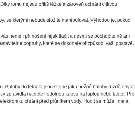
íky tomu nejsou příliš těžké a zároveň ochrání citlivou
ipy, se kterými nebude složité manipulovat. Výhodou je, pokud
vás neměli při nošení nijak tlačit a nesmí se pochopitelně ani
stavitelné popruhy, které se dokonale přizpůsobí vaší postavě.
ru. Batohy do letadla jsou stejně jako běžné batohy rozděleny d
sy zpravidla najdete i odolnou kapsu na laptop nebo tablet. Pře
 elektroniku chrání před průnikem vody. Hodit se může i malá