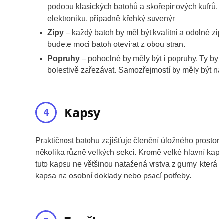
podobu klasických batohů a skořepinových kufrů. D
elektroniku, případně křehký suvenýr.
Zipy
– každý batoh by měl být kvalitní a odolné z
budete moci batoh otevírat z obou stran.
Popruhy
– pohodlné by měly být i popruhy. Ty by 
bolestivě zařezávat. Samozřejmostí by měly být na
Kapsy
Praktičnost batohu zajišťuje členění úložného prosto
několika různě velkých sekcí. Kromě velké hlavní kap
tuto kapsu ne většinou natažená vrstva z gumy, která
kapsa na osobní doklady nebo psací potřeby.