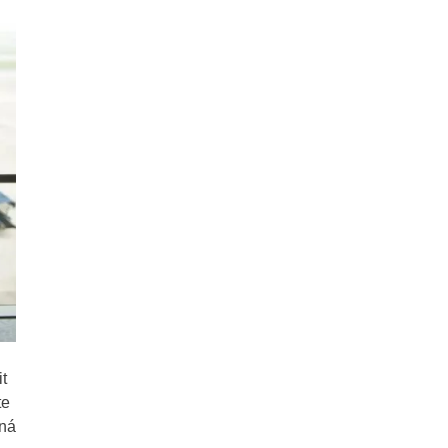
t
te
dná