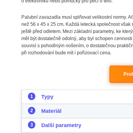
o elektroniku nebo pomůcky pro péči o tělo.
Palubní zavazadla musí splňovat velikostní normy. Ať
než 56 x 45 x 25 cm. Každá letecká společnost však m
ještě před odletem. Mezi základní parametry, ke který
měl být dostatečně odolný, aby byl schopen cennosti 
souvisí s pohodlným nošením, o dostatečnou praktičnos
při rozhodování bude mít i pořizovací cena.
Pro
Typy
Materiál
Další parametry