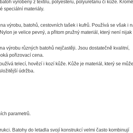
 batoh vyrobený z textilu, polyesteru, polyuretanu či kůže. Krom
é speciální materiály.
 na výrobu, batohů, cestovních tašek i kufrů. Používá se však i 
lon je velice pevný, a přitom pružný materiál, který není nijak
 na výrobu různých batohů nejčastěji. Jsou dostatečně kvalitní,
soká pořizovací cena.
žívá telecí, hovězí i kozí kůže. Kůže je materiál, který se můž
ložitější údržba.
ních parametrů.
ukci. Batohy do letadla svojí konstrukcí velmi často kombinují