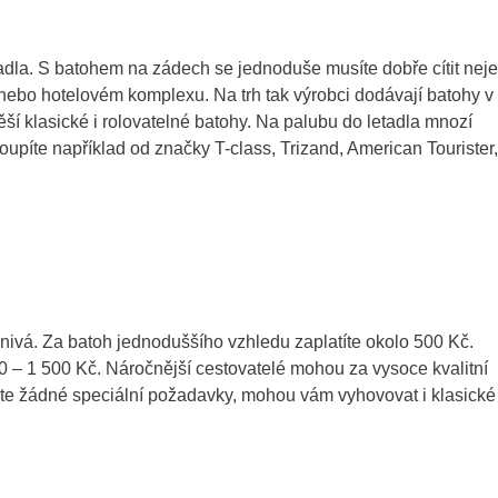
tadla. S batohem na zádech se jednoduše musíte dobře cítit nej
ě nebo hotelovém komplexu. Na trh tak výrobci dodávají batohy v
í klasické i rolovatelné batohy. Na palubu do letadla mnozí
koupíte například od značky T-class, Trizand, American Tourister,
nivá. Za batoh jednoduššího vzhledu zaplatíte okolo 500 Kč.
0 – 1 500 Kč. Náročnější cestovatelé mohou za vysoce kvalitní
áte žádné speciální požadavky, mohou vám vyhovovat i klasické