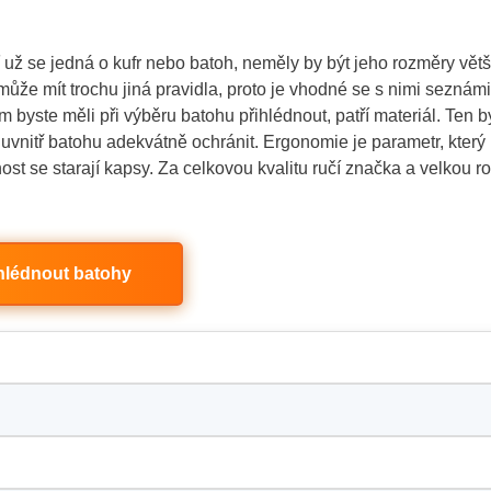
 už se jedná o kufr nebo batoh, neměly by být jeho rozměry větš
ůže mít trochu jiná pravidla, proto je vhodné se s nimi seznámi
m byste měli při výběru batohu přihlédnout, patří materiál. Ten b
uvnitř batohu adekvátně ochránit. Ergonomie je parametr, který
t se starají kapsy. Za celkovou kvalitu ručí značka a velkou ro
hlédnout batohy