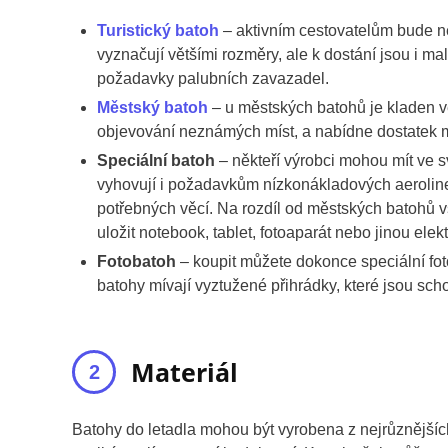
Turistický batoh
– aktivním cestovatelům bude ne
vyznačují většími rozměry, ale k dostání jsou i ma
požadavky palubních zavazadel.
Městský batoh
– u městských batohů je kladen v
objevování neznámých míst, a nabídne dostatek m
Speciální batoh
– někteří výrobci mohou mít ve své
vyhovují i požadavkům nízkonákladových aerolinek
potřebných věcí. Na rozdíl od městských batohů v
uložit notebook, tablet, fotoaparát nebo jinou elek
Fotobatoh
– koupit můžete dokonce speciální fot
batohy mívají vyztužené přihrádky, které jsou scho
Materiál
Batohy do letadla mohou být vyrobena z nejrůznějších