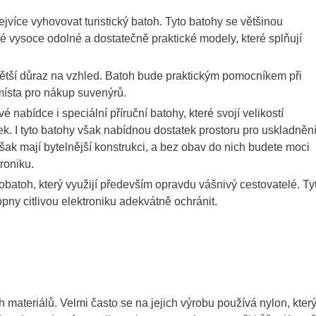
jvíce vyhovovat turistický batoh. Tyto batohy se většinou
lé vysoce odolné a dostatečně praktické modely, které splňují
ětší důraz na vzhled. Batoh bude praktickým pomocníkem při
ísta pro nákup suvenýrů.
 nabídce i speciální příruční batohy, které svojí velikostí
. I tyto batohy však nabídnou dostatek prostoru pro uskladněn
šak mají bytelnější konstrukci, a bez obav do nich budete moci
troniku.
obatoh, který využijí především opravdu vášnivý cestovatelé. Ty
pny citlivou elektroniku adekvátně ochránit.
 materiálů. Velmi často se na jejich výrobu používá nylon, kter