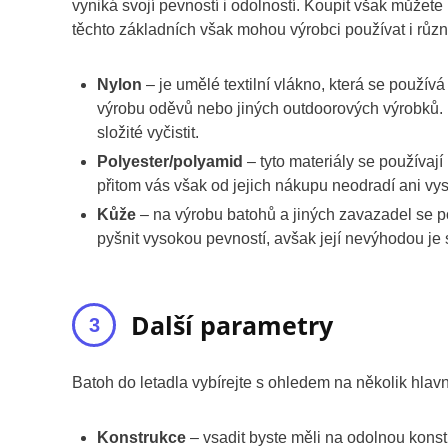
vyniká svojí pevností i odolností. Koupit však můžete
těchto základních však mohou výrobci používat i různ
Nylon
– je umělé textilní vlákno, která se používá
výrobu oděvů nebo jiných outdoorových výrobků. Ny
složité vyčistit.
Polyester/polyamid
– tyto materiály se používají
přitom vás však od jejich nákupu neodradí ani vy
Kůže
– na výrobu batohů a jiných zavazadel se pou
pyšnit vysokou pevností, avšak její nevýhodou je s
Další parametry
Batoh do letadla vybírejte s ohledem na několik hlav
Konstrukce
– vsadit byste měli na odolnou konstr