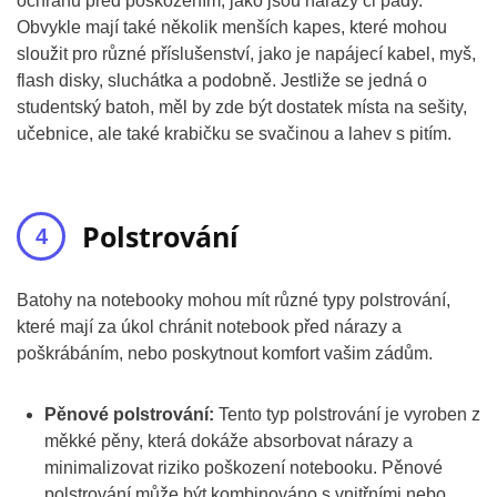
ochranu před poškozením, jako jsou nárazy či pády.
Obvykle mají také několik menších kapes, které mohou
sloužit pro různé příslušenství, jako je napájecí kabel, myš,
flash disky, sluchátka a podobně. Jestliže se jedná o
studentský batoh, měl by zde být dostatek místa na sešity,
učebnice, ale také krabičku se svačinou a lahev s pitím.
Polstrování
Batohy na notebooky mohou mít různé typy polstrování,
které mají za úkol chránit notebook před nárazy a
poškrábáním, nebo poskytnout komfort vašim zádům.
Pěnové polstrování:
Tento typ polstrování je vyroben z
měkké pěny, která dokáže absorbovat nárazy a
minimalizovat riziko poškození notebooku. Pěnové
polstrování může být kombinováno s vnitřními nebo