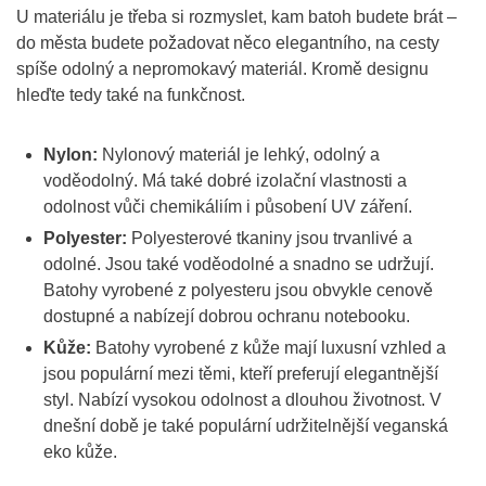
U materiálu je třeba si rozmyslet, kam batoh budete brát –
do města budete požadovat něco elegantního, na cesty
spíše odolný a nepromokavý materiál. Kromě designu
hleďte tedy také na funkčnost.
Nylon:
Nylonový materiál je lehký, odolný a
voděodolný. Má také dobré izolační vlastnosti a
odolnost vůči chemikáliím i působení UV záření.
Polyester:
Polyesterové tkaniny jsou trvanlivé a
odolné. Jsou také voděodolné a snadno se udržují.
Batohy vyrobené z polyesteru jsou obvykle cenově
dostupné a nabízejí dobrou ochranu notebooku.
Kůže:
Batohy vyrobené z kůže mají luxusní vzhled a
jsou populární mezi těmi, kteří preferují elegantnější
styl. Nabízí vysokou odolnost a dlouhou životnost. V
dnešní době je také populární udržitelnější veganská
eko kůže.