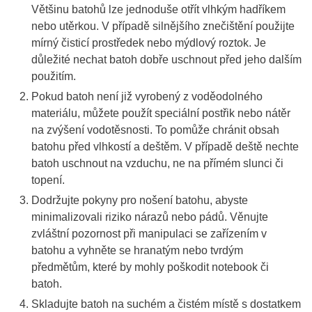
Většinu batohů lze jednoduše otřít vlhkým hadříkem
nebo utěrkou. V případě silnějšího znečištění použijte
mírný čisticí prostředek nebo mýdlový roztok. Je
důležité nechat batoh dobře uschnout před jeho dalším
použitím.
Pokud batoh není již vyrobený z voděodolného
materiálu, můžete použít speciální postřik nebo nátěr
na zvýšení vodotěsnosti. To pomůže chránit obsah
batohu před vlhkostí a deštěm. V případě deště nechte
batoh uschnout na vzduchu, ne na přímém slunci či
topení.
Dodržujte pokyny pro nošení batohu, abyste
minimalizovali riziko nárazů nebo pádů. Věnujte
zvláštní pozornost při manipulaci se zařízením v
batohu a vyhněte se hranatým nebo tvrdým
předmětům, které by mohly poškodit notebook či
batoh.
Skladujte batoh na suchém a čistém místě s dostatkem