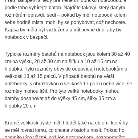
Před nákupem si tedy přeměřte úhlopříčku notebooku, a
podle toho vybírejte batoh. Najděte takový, který daným
rozměrům opravdu sedí – pokud by měl notebook kolem
sebe hodně místa, mohl by se pohybovat, což nechcete.
Kapsa by měla být vyztužena a mít pevné dno, aby byl
notebook v bezpečí.
Typické rozměry batohů na notebook jsou kolem 30 až 40
cm na výšku, 20 až 30 cm na šířku a 10 až 15 cm na
hloubku. Tyto rozměry obvykle odpovídají notebookům o
velikosti 13 až 15 palců. V případě batohů na větší
notebooky, s obrazovkou o velikosti 17 palců nebo více, se
rozměry mohou lišit. Pro tyto velké notebooky mohou
batohy dosahovat až do výšky 45 cm, šířky 35 cm a
hloubky 20 cm.
Kromě velikosti byste měli hledět také na objem, který by
se měl rovnat tomu, co chcete v batohu nosit. Pokud ho
zaplníte více věcmi, než jen notebookem, nezapomeňte