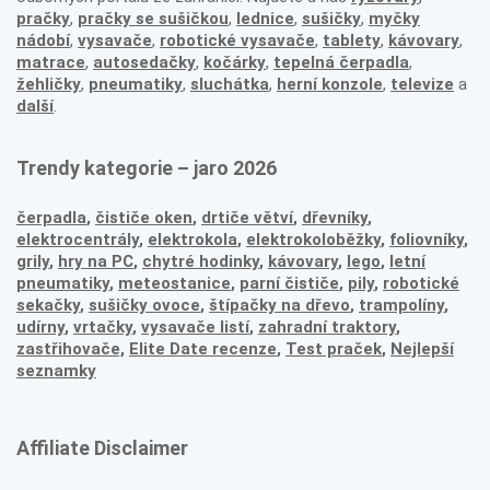
pračky
,
pračky se sušičkou
,
lednice
,
sušičky
,
myčky
nádobí
,
vysavače
,
robotické vysavače
,
tablety
,
kávovary
,
matrace
,
autosedačky
,
kočárky
,
tepelná čerpadla
,
žehličky
,
pneumatiky
,
sluchátka
,
herní konzole
,
televize
a
další
.
Trendy kategorie – jaro 2026
čerpadla
,
čističe oken
,
drtiče větví
,
dřevníky
,
elektrocentrály
,
elektrokola
,
elektrokoloběžky
,
foliovníky
,
grily
,
hry na PC
,
chytré hodinky
,
kávovary
,
lego
,
letní
pneumatiky
,
meteostanice
,
parní čističe
,
pily
,
robotické
sekačky
,
sušičky ovoce
,
štípačky na dřevo
,
trampolíny
,
udírny
,
vrtačky
,
vysavače listí
,
zahradní traktory
,
zastřihovače,
Elite Date recenze
,
Test praček
,
Nejlepší
seznamky
Affiliate Disclaimer