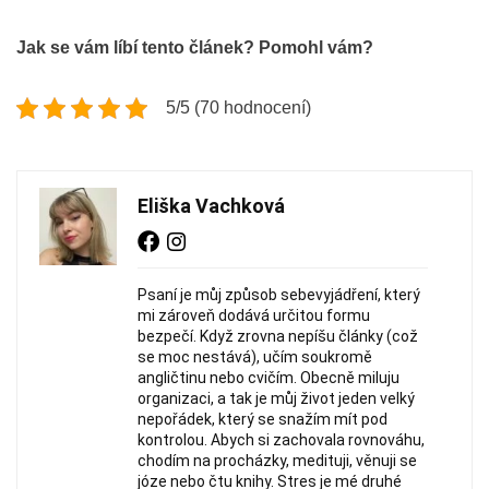
Jak se vám líbí tento článek? Pomohl vám?
5/5 (70 hodnocení)
Eliška Vachková
Psaní je můj způsob sebevyjádření, který
mi zároveň dodává určitou formu
bezpečí. Když zrovna nepíšu články (což
se moc nestává), učím soukromě
angličtinu nebo cvičím. Obecně miluju
organizaci, a tak je můj život jeden velký
nepořádek, který se snažím mít pod
kontrolou. Abych si zachovala rovnováhu,
chodím na procházky, medituji, věnuji se
józe nebo čtu knihy. Stres je mé druhé