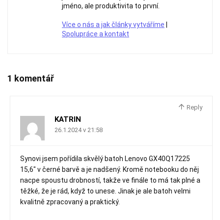
jméno, ale produktivita to první.
Více o nás a jak články vytváříme
|
Spolupráce a kontakt
1 komentář
Reply
KATRIN
26.1.2024 v 21:58
Synovi jsem pořídila skvělý batoh Lenovo GX40Q17225
15,6″ v černé barvě a je nadšený. Kromě notebooku do něj
nacpe spoustu drobností, takže ve finále to má tak plné a
těžké, že je rád, když to unese. Jinak je ale batoh velmi
kvalitně zpracovaný a praktický.