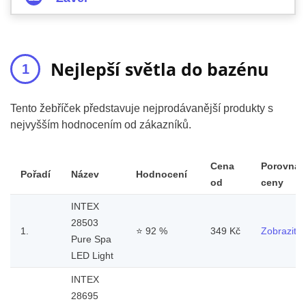
Nejlepší světla do bazénu
Tento žebříček představuje nejprodávanější produkty s
nejvyšším hodnocením od zákazníků.
Cena
Porovnat
Pořadí
Název
Hodnocení
od
ceny
INTEX
28503
1.
⭐
92 %
349 Kč
Zobrazit
Pure Spa
LED Light
INTEX
28695