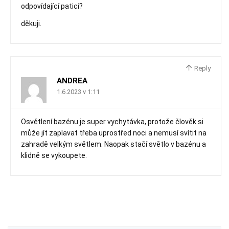
odpovídající paticí?
děkuji.
Reply
ANDREA
1.6.2023 v 1:11
Osvětlení bazénu je super vychytávka, protože člověk si
může jít zaplavat třeba uprostřed noci a nemusí svítit na
zahradě velkým světlem. Naopak stačí světlo v bazénu a
klidně se vykoupete.