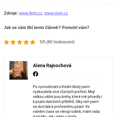
Zdroje:
www.feim.cz
,
www.gool.cz
Jak se vám líbí tento článek? Pomohl vám?
5/5 (60 hodnocení)
Alena Rajnochová
Po vystudování střední školy jsem
vyzkoušela více různých profesí. Mojí
velkou vášní jsou knihy, které mě přivedly i
k psaní vlastních příběhů. Díky nim jsem
se dostala k profesnímu psaní. Ve
volném čase se věnuji rodině, mám ráda
turistiku, ale i relax u moře.