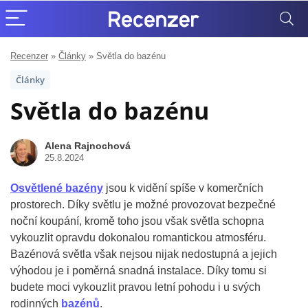
Recenzer
»
Články
»
Světla do bazénu
Články
Světla do bazénu
Alena Rajnochová
25.8.2024
Osvětlené bazény
jsou k vidění spíše v komerčních
prostorech. Díky světlu je možné provozovat bezpečné
noční koupání, kromě toho jsou však světla schopna
vykouzlit opravdu dokonalou romantickou atmosféru.
Bazénová světla však nejsou nijak nedostupná a jejich
výhodou je i poměrná snadná instalace. Díky tomu si
budete moci vykouzlit pravou letní pohodu i u svých
rodinných
bazénů
.