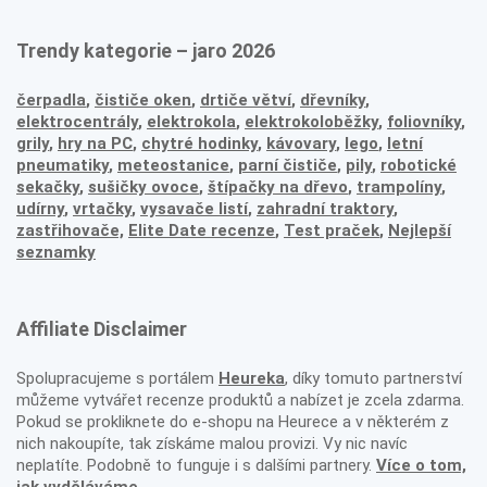
Trendy kategorie – jaro 2026
čerpadla
,
čističe oken
,
drtiče větví
,
dřevníky
,
elektrocentrály
,
elektrokola
,
elektrokoloběžky
,
foliovníky
,
grily
,
hry na PC
,
chytré hodinky
,
kávovary
,
lego
,
letní
pneumatiky
,
meteostanice
,
parní čističe
,
pily
,
robotické
sekačky
,
sušičky ovoce
,
štípačky na dřevo
,
trampolíny
,
udírny
,
vrtačky
,
vysavače listí
,
zahradní traktory
,
zastřihovače,
Elite Date recenze
,
Test praček
,
Nejlepší
seznamky
Affiliate Disclaimer
Spolupracujeme s portálem
Heureka
, díky tomuto partnerství
můžeme vytvářet recenze produktů a nabízet je zcela zdarma.
Pokud se prokliknete do e-shopu na Heurece a v některém z
nich nakoupíte, tak získáme malou provizi. Vy nic navíc
neplatíte. Podobně to funguje i s dalšími partnery.
Více o tom,