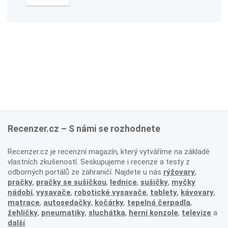
Recenzer.cz – S námi se rozhodnete
Recenzer.cz je recenzní magazín, který vytváříme na základě
vlastních zkušeností. Seskupujeme i recenze a testy z
odborných portálů ze zahraničí. Najdete u nás
rýžovary
,
pračky
,
pračky se sušičkou
,
lednice
,
sušičky
,
myčky
nádobí
,
vysavače
,
robotické vysavače
,
tablety
,
kávovary
,
matrace
,
autosedačky
,
kočárky
,
tepelná čerpadla
,
žehličky
,
pneumatiky
,
sluchátka
,
herní konzole
,
televize
a
další
.