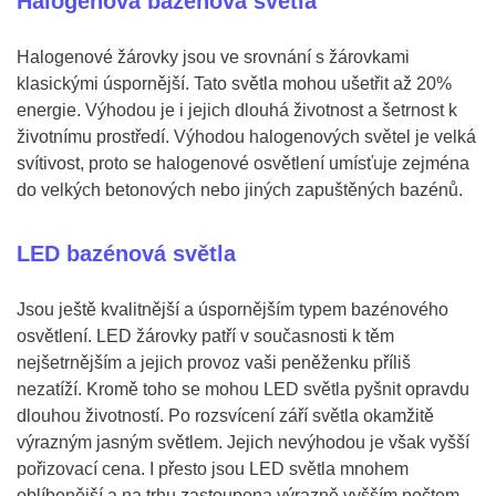
Halogenová bazénová světla
Halogenové žárovky jsou ve srovnání s žárovkami
klasickými úspornější. Tato světla mohou ušetřit až 20%
energie. Výhodou je i jejich dlouhá životnost a šetrnost k
životnímu prostředí. Výhodou halogenových světel je velká
svítivost, proto se halogenové osvětlení umísťuje zejména
do velkých betonových nebo jiných zapuštěných bazénů.
LED bazénová světla
Jsou ještě kvalitnější a úspornějším typem bazénového
osvětlení. LED žárovky patří v současnosti k těm
nejšetrnějším a jejich provoz vaši peněženku příliš
nezatíží. Kromě toho se mohou LED světla pyšnit opravdu
dlouhou životností. Po rozsvícení září světla okamžitě
výrazným jasným světlem. Jejich nevýhodou je však vyšší
pořizovací cena. I přesto jsou LED světla mnohem
oblíbenější a na trhu zastoupena výrazně vyšším počtem.