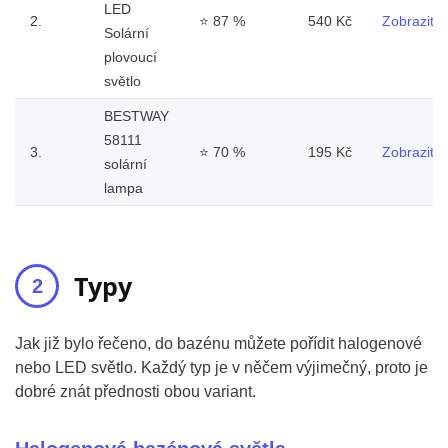
LED
2.
⭐
87 %
540 Kč
Zobrazit
Solární
plovoucí
světlo
BESTWAY
58111
3.
⭐
70 %
195 Kč
Zobrazit
solární
lampa
Typy
Jak již bylo řečeno, do bazénu můžete pořídit halogenové
nebo LED světlo. Každý typ je v něčem výjimečný, proto je
dobré znát přednosti obou variant.