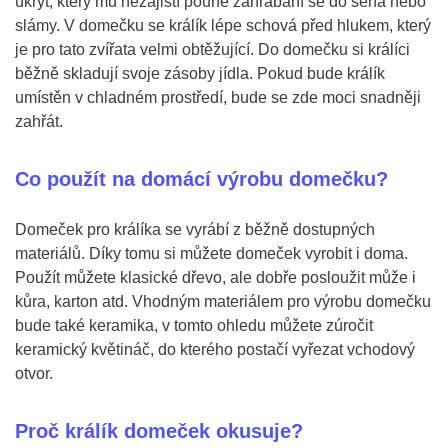
úkryt, který mu nezajistí pouhé zahrabání se do sena nebo
slámy. V domečku se králík lépe schová před hlukem, který
je pro tato zvířata velmi obtěžující. Do domečku si králíci
běžně skladují svoje zásoby jídla. Pokud bude králík
umístěn v chladném prostředí, bude se zde moci snadněji
zahřát.
Co použít na domácí výrobu domečku?
Domeček pro králíka se vyrábí z běžně dostupných
materiálů. Díky tomu si můžete domeček vyrobit i doma.
Použít můžete klasické dřevo, ale dobře posloužit může i
kůra, karton atd. Vhodným materiálem pro výrobu domečku
bude také keramika, v tomto ohledu můžete zúročit
keramický květináč, do kterého postačí vyřezat vchodový
otvor.
Proč králík domeček okusuje?