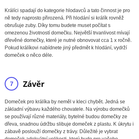
Králíci spadají do kategorie hlodavců a tato činnost je pro
ně tedy naprosto přirozená. Při hlodání si králík rovněž
obrušuje zuby. Díky tomu budete muset počítat s
omezenou životností domečku. Největší trvanlivost mívají
dřevěné domečky, které je nutné obnovovat cca 1 x ročně.
Pokud králíkovi nabídnete jiný předmět k hlodání, vydrží
domeček o něco déle.
Závěr
Domeček pro králíka by neměl v kleci chybět. Jedná se
základní výbavu každého chovatele. Na výrobu domečků
se používají různé materiály, bytelné budou domečky ze
dřeva, snadnou údržbu slibuje domeček z plastu. K úkrytu i
zábavě poslouží domečky z trávy. Důležité je vybrat
domeček adekvátní velikosti, který bude pro vašeho