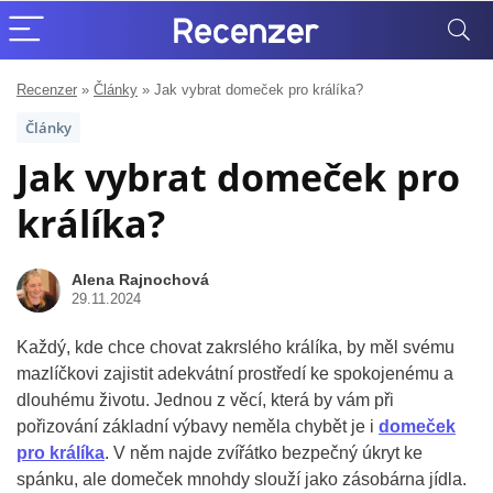
Recenzer
»
Články
»
Jak vybrat domeček pro králíka?
Články
Jak vybrat domeček pro
králíka?
Alena Rajnochová
29.11.2024
Každý, kde chce chovat zakrslého králíka, by měl svému
mazlíčkovi zajistit adekvátní prostředí ke spokojenému a
dlouhému životu. Jednou z věcí, která by vám při
pořizování základní výbavy neměla chybět je i
domeček
pro králíka
. V něm najde zvířátko bezpečný úkryt ke
spánku, ale domeček mnohdy slouží jako zásobárna jídla.