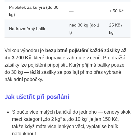
Příplatek za kurýra (do 30
—
+ 50 Kč
kg)
nad 30 kg (do 1
25 Kč /
Nadrozměrný balík
t)
kg
Velkou výhodou je
bezplatné pojištění každé zásilky až
do 3 700 Kč
, které dopravce zahrnuje v ceně. Pro dražší
zásilky lze pojištění připojistit. Kurýr přijímá balíky pouze
do 30 kg — těžší zásilky se posílají přímo přes vybrané
nákladní pobočky.
Jak ušetřit při posílání
Sloučte více malých balíčků do jednoho — cenový skok
mezi kategorií „do 2 kg“ a „do 10 kg“ je jen 150 Kč,
takže když máte více lehkých věcí, vyplatí se balík
nafouknout