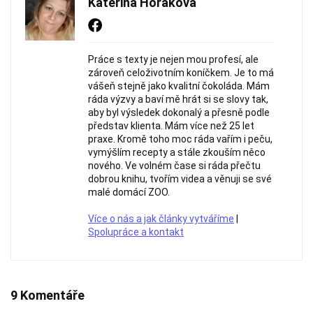
Kateřina Horáková
Práce s texty je nejen mou profesí, ale
zároveň celoživotním koníčkem. Je to má
vášeň stejně jako kvalitní čokoláda. Mám
ráda výzvy a baví mě hrát si se slovy tak,
aby byl výsledek dokonalý a přesně podle
představ klienta. Mám více než 25 let
praxe. Kromě toho moc ráda vařím i peču,
vymýšlím recepty a stále zkouším něco
nového. Ve volném čase si ráda přečtu
dobrou knihu, tvořím videa a věnuji se své
malé domácí ZOO.
Více o nás a jak články vytváříme
|
Spolupráce a kontakt
9 Komentáře