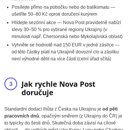
Posílejte přímo na pobočku nebo do balíkomatu —
ušetříte 50–80 Kč oproti doručení kurýrem
Hlídejte sezónní akce — Nova Post pravidelně nabízí
slevy 30–50 % pro vybrané regiony Ukrajiny (v
minulosti např. Chersonská nebo Mykolajivská oblast)
Vyhněte se hodnotě nad 150 EUR v jedné zásilce —
od této částky platí na Ukrajině dovozní clo a zásilku
není výhodné dělit na více částí (celní úřad sčítá)
Jak rychle Nova Post
doručuje
Standardní dodací lhůta z Česka na Ukrajinu je
od pěti
pracovních dnů
, opačným směrem (z Ukrajiny do ČR) je
to typicky do šesti dnů. Skutečná doba závisí na cílové
oblasti — do velkých měst jako Kyjev, Lvov nebo Charkov