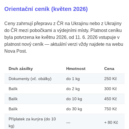
Orientační ceník (květen 2026)
Ceny zahrnují přepravu z ČR na Ukrajinu nebo z Ukrajiny
do ČR mezi pobočkami a výdejními místy. Platnost ceníku
byla potvrzena ke květnu 2026, od 11. 6. 2026 vstupuje v
platnost nový ceník — aktuální verzi vždy najdete na webu
Nova Post.
Druh zásilky
Hmotnost
Cena
Dokumenty (vč. obálky)
do 1 kg
250 Kč
Balík
do 2 kg
300 Kč
Balík
do 10 kg
450 Kč
Balík
do 30 kg
750 Kč
Příplatek za kurýra (do 10
—
+ 80 Kč
kg)