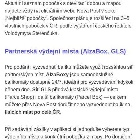
Aktuální seznam poboček s otevírací dobou a mapou
najdete vždy na oficiálním webu Nova Post v sekci
„Nejbližší pobočky“. Společnost plánuje rozšíření na 3–5
vlastních poboček v ČR, podle vyjádření českého ředitele
Volodymyra Sterenčuka.
Partnerská výdejní místa (AlzaBox, GLS)
Pro podání i vyzvednutí balíku můžete využít rozsáhlou síť
partnerských míst.
AlzaBoxy
jsou samoobslužné
balíkomaty dostupné 24/7, ideální pro vyzvedávání kdykoli
během dne.
Síť GLS
přidává klasické výdejní místa
(ParcelShop) i další balíkomaty (Parcel Box) — celkem
můžete přes Nova Post doručit nebo vyzvednout balík na
tisících míst po celé ČR
.
Při zadávání zásilky v aplikaci si jednoduše vyberete typ
výdejního místa a konkrétní pobočku z mapy. Po doručení