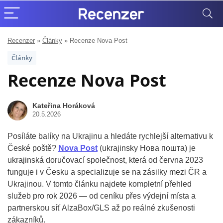
Recenzer
»
Články
»
Recenze Nova Post
Články
Recenze Nova Post
Kateřina Horáková
20.5.2026
Posíláte balíky na Ukrajinu a hledáte rychlejší alternativu k
České poště?
Nova Post
(ukrajinsky Нова пошта) je
ukrajinská doručovací společnost, která od června 2023
funguje i v Česku a specializuje se na zásilky mezi ČR a
Ukrajinou. V tomto článku najdete kompletní přehled
služeb pro rok 2026 — od ceníku přes výdejní místa a
partnerskou síť AlzaBox/GLS až po reálné zkušenosti
zákazníků.