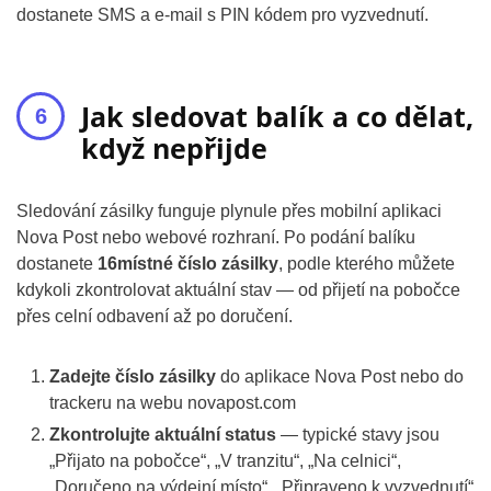
dostanete SMS a e-mail s PIN kódem pro vyzvednutí.
Jak sledovat balík a co dělat,
když nepřijde
Sledování zásilky funguje plynule přes mobilní aplikaci
Nova Post nebo webové rozhraní. Po podání balíku
dostanete
16místné číslo zásilky
, podle kterého můžete
kdykoli zkontrolovat aktuální stav — od přijetí na pobočce
přes celní odbavení až po doručení.
Zadejte číslo zásilky
do aplikace Nova Post nebo do
trackeru na webu novapost.com
Zkontrolujte aktuální status
— typické stavy jsou
„Přijato na pobočce“, „V tranzitu“, „Na celnici“,
„Doručeno na výdejní místo“, „Připraveno k vyzvednutí“