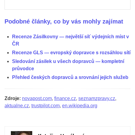
Podobné články, co by vás mohly zajímat
Recenze Zásilkovny — největší síť výdejních míst v
ČR
Recenze GLS — evropský dopravce s rozsáhlou sítí
Sledování zásilek u všech dopravců — kompletní
průvodce
Přehled českých dopravců a srovnání jejich služeb
Zdroje:
novapost.com
,
finance.cz
,
seznamzpravy.cz
,
aktualne.cz
,
trustpilot.com
,
en.wikipedia.org