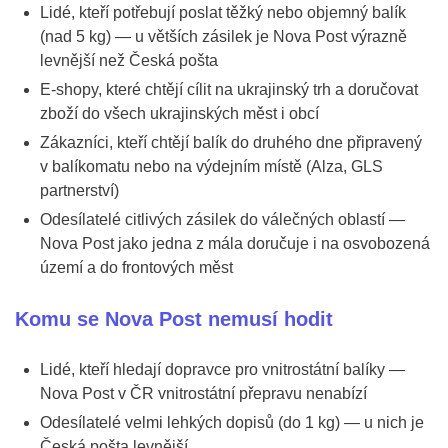
Lidé, kteří potřebují poslat těžký nebo objemný balík
(nad 5 kg) — u větších zásilek je Nova Post výrazně
levnější než Česká pošta
E-shopy, které chtějí cílit na ukrajinský trh a doručovat
zboží do všech ukrajinských měst i obcí
Zákazníci, kteří chtějí balík do druhého dne připravený
v balíkomatu nebo na výdejním místě (Alza, GLS
partnerství)
Odesílatelé citlivých zásilek do válečných oblastí —
Nova Post jako jedna z mála doručuje i na osvobozená
území a do frontových měst
Komu se Nova Post nemusí hodit
Lidé, kteří hledají dopravce pro vnitrostátní balíky —
Nova Post v ČR vnitrostátní přepravu nenabízí
Odesílatelé velmi lehkých dopisů (do 1 kg) — u nich je
Česká pošta levnější