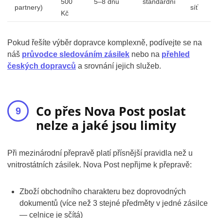
500
5–8 dnů
standardní
partnery)
síť
Kč
Pokud řešíte výběr dopravce komplexně, podívejte se na
náš
průvodce sledováním zásilek
nebo na
přehled
českých dopravců
a srovnání jejich služeb.
Co přes Nova Post poslat
nelze a jaké jsou limity
Při mezinárodní přepravě platí přísnější pravidla než u
vnitrostátních zásilek. Nova Post nepřijme k přepravě:
Zboží obchodního charakteru bez doprovodných
dokumentů (více než 3 stejné předměty v jedné zásilce
— celnice je sčítá)