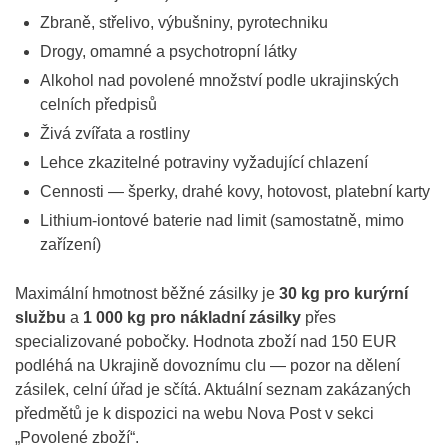
Zbraně, střelivo, výbušniny, pyrotechniku
Drogy, omamné a psychotropní látky
Alkohol nad povolené množství podle ukrajinských
celních předpisů
Živá zvířata a rostliny
Lehce zkazitelné potraviny vyžadující chlazení
Cennosti — šperky, drahé kovy, hotovost, platební karty
Lithium-iontové baterie nad limit (samostatně, mimo
zařízení)
Maximální hmotnost běžné zásilky je
30 kg pro kurýrní
službu
a
1 000 kg pro nákladní zásilky
přes
specializované pobočky. Hodnota zboží nad 150 EUR
podléhá na Ukrajině dovoznímu clu — pozor na dělení
zásilek, celní úřad je sčítá. Aktuální seznam zakázaných
předmětů je k dispozici na webu Nova Post v sekci
„Povolené zboží“.