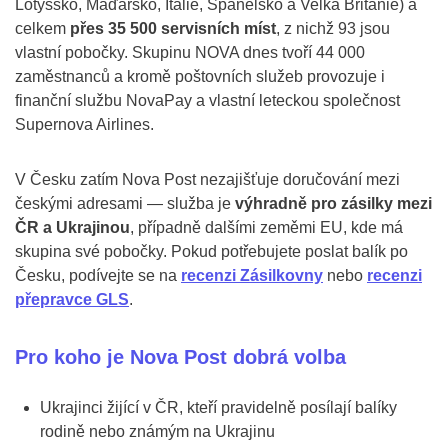
Lotyšsko, Maďarsko, Itálie, Španělsko a Velká Británie) a
celkem
přes 35 500 servisních míst
, z nichž 93 jsou
vlastní pobočky. Skupinu NOVA dnes tvoří 44 000
zaměstnanců a kromě poštovních služeb provozuje i
finanční službu NovaPay a vlastní leteckou společnost
Supernova Airlines.
V Česku zatím Nova Post nezajišťuje doručování mezi
českými adresami — služba je
výhradně pro zásilky mezi
ČR a Ukrajinou
, případně dalšími zeměmi EU, kde má
skupina své pobočky. Pokud potřebujete poslat balík po
Česku, podívejte se na
recenzi Zásilkovny
nebo
recenzi
přepravce GLS
.
Pro koho je Nova Post dobrá volba
Ukrajinci žijící v ČR, kteří pravidelně posílají balíky
rodině nebo známým na Ukrajinu