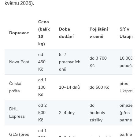
květnu 2026).
Cena
(balík
Doba
Pojištění
Síť v
Dopravce
10
dodání
v ceně
Ukrajině
kg)
od
5–7
do 3 700
10 000+
Nova Post
450
pracovních
Kč
poboček
Kč
dnů
od 1
Česká
přes
100
10–14 dnů
do 500 Kč
pošta
Ukrposh
Kč
od 2
do
omezen
DHL
500
2–4 dny
hodnoty
(přes
Express
Kč
zásilky
partnery
od 1
GLS (přes
partners