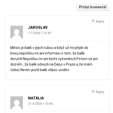
Přidat komentář
Reply
JAROSLAV
1.7.2026 v 10:49
Měsíc je balík v jejich rukou a když už mi přijde do
boxu,nepošlou mi ani informaci o tom, že balík
doručili.Nepošlou mi ani kód k vyzvednutí.Potom se jen
dozvím , že balík odvezli na Depo v Praze a že mám
čekat.Nevím jestli balík vůbec uvidím
Reply
NATÁLIA
21.4.2026 v 10:45