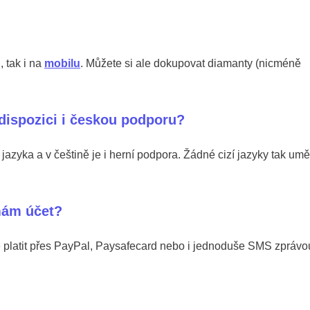
, tak i na
mobilu
. Můžete si ale dokupovat diamanty (nicméně
dispozici i českou podporu?
azyka a v češtině je i herní podpora. Žádné cizí jazyky tak umě
mám účet?
e platit přes PayPal, Paysafecard nebo i jednoduše SMS zprávo