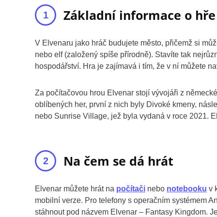
Základní informace o hře
V Elvenaru jako hráč budujete město, přičemž si může
nebo elf (založený spíše přírodně). Stavíte tak nejrůz
hospodářství. Hra je zajímavá i tím, že v ní můžete na
Za počítačovou hrou Elvenar stojí vývojáři z němec
oblíbených her, první z nich byly Divoké kmeny, nás
nebo Sunrise Village, jež byla vydaná v roce 2021. El
Na čem se dá hrát
Elvenar můžete hrát na
počítači
nebo
notebooku
v 
mobilní verze. Pro telefony s operačním systémem And
stáhnout pod názvem Elvenar – Fantasy Kingdom. Jedná