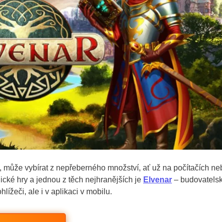
it, může vybírat z nepřeberného množství, ať už na počítačích ne
ické hry a jednou z těch nejhranějších je
Elvenar
– budovatels
lížeči, ale i v aplikaci v mobilu.