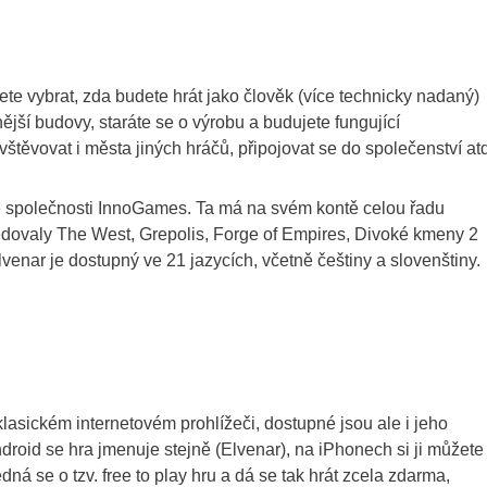
te vybrat, zda budete hrát jako člověk (více technicky nadaný)
nější budovy, staráte se o výrobu a budujete fungující
vštěvovat i města jiných hráčů, připojovat se do společenství at
ké společnosti InnoGames. Ta má na svém kontě celou řadu
ledovaly The West, Grepolis, Forge of Empires, Divoké kmeny 2
venar je dostupný ve 21 jazycích, včetně češtiny a slovenštiny.
klasickém internetovém prohlížeči, dostupné jsou ale i jeho
roid se hra jmenuje stejně (Elvenar), na iPhonech si ji můžete
 se o tzv. free to play hru a dá se tak hrát zcela zdarma,