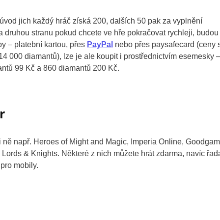
vod jich každý hráč získá 200, dalších 50 pak za vyplnění
na druhou stranu pokud chcete ve hře pokračovat rychleji, budou
by – platební kartou, přes
PayPal
nebo přes paysafecard (ceny 
 000 diamantů), lze je ale koupit i prostřednictvím esemesky –
antů 99 Kč a 860 diamantů 200 Kč.
r
ezi ně např. Heroes of Might and Magic, Imperia Online, Goodga
Lords & Knights. Některé z nich můžete hrát zdarma, navíc řad
 pro mobily.