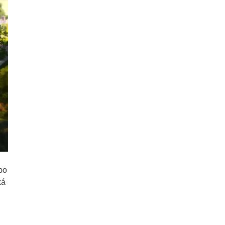
bo
ká