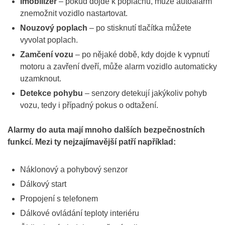
Imobilizér
– pokud dojde k poplachu, může autoalarm
znemožnit vozidlo nastartovat.
Nouzový poplach
– po stisknutí tlačítka můžete
vyvolat poplach.
Zamčení vozu
– po nějaké době, kdy dojde k vypnutí
motoru a zavření dveří, může alarm vozidlo automaticky
uzamknout.
Detekce pohybu
– senzory detekují jakýkoliv pohyb
vozu, tedy i případný pokus o odtažení.
Alarmy do auta mají mnoho dalších bezpečnostních
funkcí. Mezi ty nejzajímavější patří například:
Náklonový a pohybový senzor
Dálkový start
Propojení s telefonem
Dálkové ovládání teploty interiéru