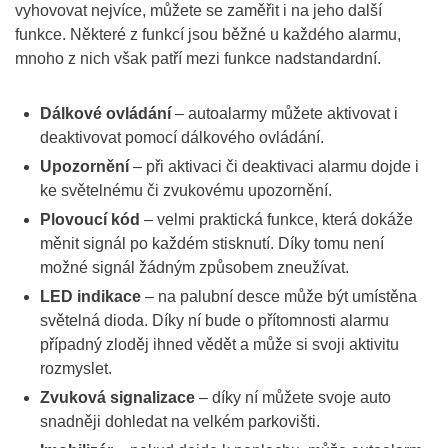
vyhovovat nejvíce, můžete se zaměřit i na jeho další
funkce. Některé z funkcí jsou běžné u každého alarmu,
mnoho z nich však patří mezi funkce nadstandardní.
Dálkové ovládání
– autoalarmy můžete aktivovat i
deaktivovat pomocí dálkového ovládání.
Upozornění
– při aktivaci či deaktivaci alarmu dojde i
ke světelnému či zvukovému upozornění.
Plovoucí kód
– velmi praktická funkce, která dokáže
měnit signál po každém stisknutí. Díky tomu není
možné signál žádným způsobem zneužívat.
LED indikace
– na palubní desce může být umístěna
světelná dioda. Díky ní bude o přítomnosti alarmu
případný zloděj ihned vědět a může si svoji aktivitu
rozmyslet.
Zvuková signalizace
– díky ní můžete svoje auto
snadněji dohledat na velkém parkovišti.