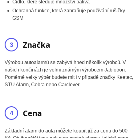
Čidlo, které sleduje množství paliva
Ochranná funkce, která zabraňuje používání rušičky
GSM
Značka
Výrobou autoalarmů se zabývá hned několik výrobců. V
našich končinách je velmi známým výrobcem Jablotron.
Poměrně velký výběr budete mít i v případě značky Keetec,
STU Alarm, Cobra nebo Carclever.
Cena
Základní alarm do auta můžete koupit již za cenu do 500