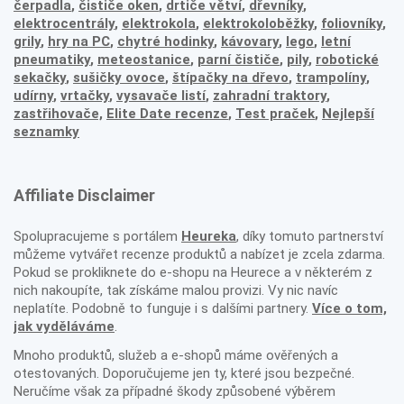
čerpadla
,
čističe oken
,
drtiče větví
,
dřevníky
,
elektrocentrály
,
elektrokola
,
elektrokoloběžky
,
foliovníky
,
grily
,
hry na PC
,
chytré hodinky
,
kávovary
,
lego
,
letní
pneumatiky
,
meteostanice
,
parní čističe
,
pily
,
robotické
sekačky
,
sušičky ovoce
,
štípačky na dřevo
,
trampolíny
,
udírny
,
vrtačky
,
vysavače listí
,
zahradní traktory
,
zastřihovače,
Elite Date recenze
,
Test praček
,
Nejlepší
seznamky
Affiliate Disclaimer
Spolupracujeme s portálem
Heureka
, díky tomuto partnerství
můžeme vytvářet recenze produktů a nabízet je zcela zdarma.
Pokud se prokliknete do e-shopu na Heurece a v některém z
nich nakoupíte, tak získáme malou provizi. Vy nic navíc
neplatíte. Podobně to funguje i s dalšími partnery.
Více o tom,
jak vyděláváme
.
Mnoho produktů, služeb a e-shopů máme ověřených a
otestovaných. Doporučujeme jen ty, které jsou bezpečné.
Neručíme však za případné škody způsobené výběrem