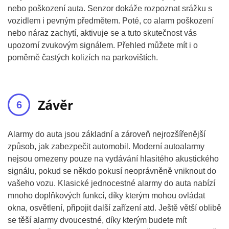
nebo poškození auta. Senzor dokáže rozpoznat srážku s
vozidlem i pevným předmětem. Poté, co alarm poškození
nebo náraz zachytí, aktivuje se a tuto skutečnost vás
upozorní zvukovým signálem. Přehled můžete mít i o
poměrně častých kolizích na parkovištích.
Závěr
Alarmy do auta jsou základní a zároveň nejrozšířenější
způsob, jak zabezpečit automobil. Moderní autoalarmy
nejsou omezeny pouze na vydávání hlasitého akustického
signálu, pokud se někdo pokusí neoprávněně vniknout do
vašeho vozu. Klasické jednocestné alarmy do auta nabízí
mnoho doplňkových funkcí, díky kterým mohou ovládat
okna, osvětlení, připojit další zařízení atd. Ještě větší oblibě
se těší alarmy dvoucestné, díky kterým budete mít