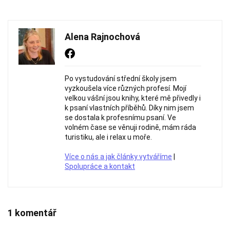
Alena Rajnochová
Po vystudování střední školy jsem
vyzkoušela více různých profesí. Mojí
velkou vášní jsou knihy, které mě přivedly i
k psaní vlastních příběhů. Díky nim jsem
se dostala k profesnímu psaní. Ve
volném čase se věnuji rodině, mám ráda
turistiku, ale i relax u moře.
Více o nás a jak články vytváříme
|
Spolupráce a kontakt
1 komentář