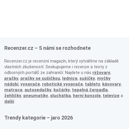
Recenzer.cz – S námi se rozhodnete
Recenzer.cz je recenzní magazín, který vytváříme na základě
vlastních zkušeností. Seskupujeme i recenze a testy z
odborných portálů ze zahraničí. Najdete u nás
rýžovary
,
pračky
,
pračky se sušičkou
,
lednice
,
sušičky
,
myčky
nádobí
,
vysavače
,
robotické vysavače
,
tablety
,
kávovary
,
matrace
,
autosedačky
,
kočárky
,
tepelná čerpadla
,
žehličky
,
pneumatiky
,
sluchátka
,
herní konzole
,
televize
a
další
.
Trendy kategorie – jaro 2026