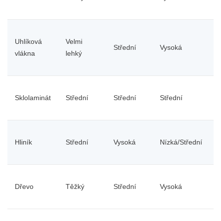
Uhlíková
Velmi
Střední
Vysoká
S
vlákna
lehký
Sklolaminát
Střední
Střední
Střední
S
Hliník
Střední
Vysoká
Nízká/Střední
N
Dřevo
Těžký
Střední
Vysoká
V