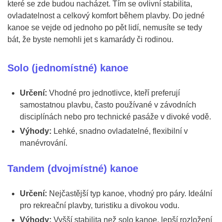
které se zde budou nacházet. Tím se ovlivní stabilita,
ovladatelnost a celkový komfort během plavby. Do jedné
kanoe se vejde od jednoho po pět lidí, nemusíte se tedy
bát, že byste nemohli jet s kamarády či rodinou.
Solo (jednomístné) kanoe
Určení:
Vhodné pro jednotlivce, kteří preferují
samostatnou plavbu, často používané v závodních
disciplínách nebo pro technické pasáže v divoké vodě.
Výhody:
Lehké, snadno ovladatelné, flexibilní v
manévrování.
Tandem (dvojmístné) kanoe
Určení:
Nejčastější typ kanoe, vhodný pro páry. Ideální
pro rekreační plavby, turistiku a divokou vodu.
Výhody:
Vyšší stabilita než solo kanoe, lepší rozložení