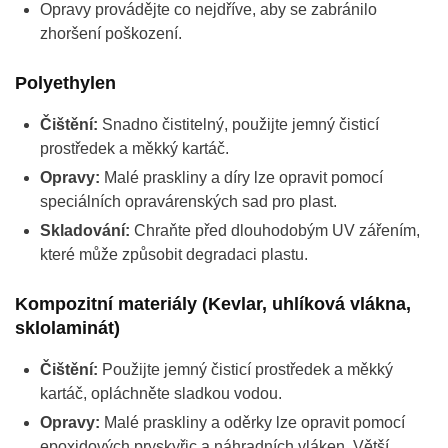
Opravy provádějte co nejdříve, aby se zabránilo
zhoršení poškození.
Polyethylen
Čištění:
Snadno čistitelný, použijte jemný čisticí
prostředek a měkký kartáč.
Opravy:
Malé praskliny a díry lze opravit pomocí
speciálních opravárenských sad pro plast.
Skladování:
Chraňte před dlouhodobým UV zářením,
které může způsobit degradaci plastu.
Kompozitní materiály (Kevlar, uhlíková vlákna,
sklolaminát)
Čištění:
Použijte jemný čisticí prostředek a měkký
kartáč, opláchněte sladkou vodou.
Opravy:
Malé praskliny a oděrky lze opravit pomocí
epoxidových pryskyřic a náhradních vláken. Větší