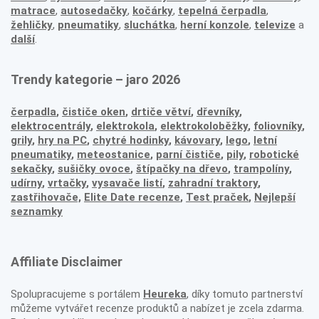
matrace
,
autosedačky
,
kočárky
,
tepelná čerpadla
,
žehličky
,
pneumatiky
,
sluchátka
,
herní konzole
,
televize
a
další
.
Trendy kategorie – jaro 2026
čerpadla
,
čističe oken
,
drtiče větví
,
dřevníky
,
elektrocentrály
,
elektrokola
,
elektrokoloběžky
,
foliovníky
,
grily
,
hry na PC
,
chytré hodinky
,
kávovary
,
lego
,
letní
pneumatiky
,
meteostanice
,
parní čističe
,
pily
,
robotické
sekačky
,
sušičky ovoce
,
štípačky na dřevo
,
trampolíny
,
udírny
,
vrtačky
,
vysavače listí
,
zahradní traktory
,
zastřihovače,
Elite Date recenze
,
Test praček
,
Nejlepší
seznamky
Affiliate Disclaimer
Spolupracujeme s portálem
Heureka
, díky tomuto partnerství
můžeme vytvářet recenze produktů a nabízet je zcela zdarma.