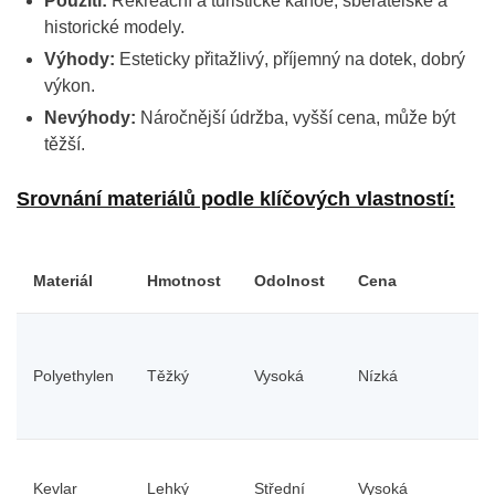
Použití:
Rekreační a turistické kanoe, sběratelské a
historické modely.
Výhody:
Esteticky přitažlivý, příjemný na dotek, dobrý
výkon.
Nevýhody:
Náročnější údržba, vyšší cena, může být
těžší.
Srovnání materiálů podle klíčových vlastností:
Materiál
Hmotnost
Odolnost
Cena
Ú
Polyethylen
Těžký
Vysoká
Nízká
N
Kevlar
Lehký
Střední
Vysoká
S