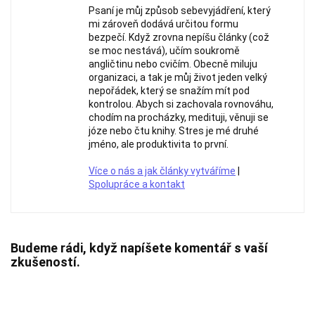
Psaní je můj způsob sebevyjádření, který
mi zároveň dodává určitou formu
bezpečí. Když zrovna nepíšu články (což
se moc nestává), učím soukromě
angličtinu nebo cvičím. Obecně miluju
organizaci, a tak je můj život jeden velký
nepořádek, který se snažím mít pod
kontrolou. Abych si zachovala rovnováhu,
chodím na procházky, medituji, věnuji se
józe nebo čtu knihy. Stres je mé druhé
jméno, ale produktivita to první.
Více o nás a jak články vytváříme
|
Spolupráce a kontakt
Budeme rádi, když napíšete komentář s vaší
zkušeností.