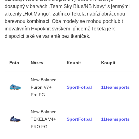
dostupný v barvách „Team Sky Blue/NB Navy“ s jemnými
akcenty „Hot Mango“, zatímco Tekela nabízí obrácenou
barevnou kombinaci. Oba modely se mohou pochlubit
inovativním Hypoknit svrškem, přičemž Tekela je k
dispozici také ve variantě bez tkaniček.
Foto
Název
Koupit
Koupit
New Balance
Furon V7+
SportFotbal
11teamsports
Pro FG
New Balance
TEKELA V4+
SportFotbal
11teamsports
PRO FG