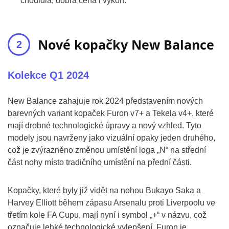
chodidla, dobrá cena i výkon.
Nové kopačky New Balance
Kolekce Q1 2024
New Balance zahajuje rok 2024 představením nových
barevných variant kopaček Furon v7+ a Tekela v4+, které
mají drobné technologické úpravy a nový vzhled. Tyto
modely jsou navrženy jako vizuální opaky jeden druhého,
což je zvýrazněno změnou umístění loga „N“ na střední
část nohy místo tradičního umístění na přední části.
Kopačky, které byly již vidět na nohou Bukayo Saka a
Harvey Elliott během zápasu Arsenalu proti Liverpoolu ve
třetím kole FA Cupu, mají nyní i symbol „+“ v názvu, což
označuje lehké technologické vylepšení. Furon je