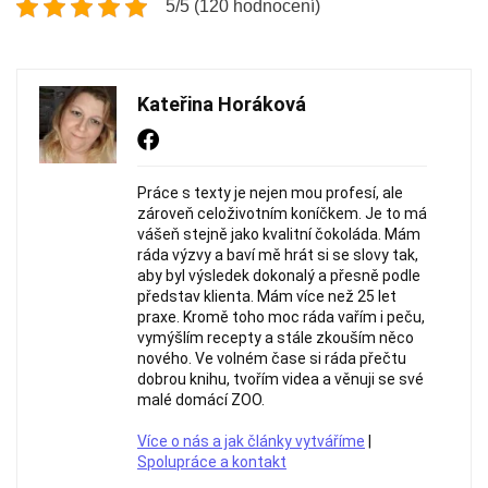
5/5 (120 hodnocení)
Kateřina Horáková
Práce s texty je nejen mou profesí, ale
zároveň celoživotním koníčkem. Je to má
vášeň stejně jako kvalitní čokoláda. Mám
ráda výzvy a baví mě hrát si se slovy tak,
aby byl výsledek dokonalý a přesně podle
představ klienta. Mám více než 25 let
praxe. Kromě toho moc ráda vařím i peču,
vymýšlím recepty a stále zkouším něco
nového. Ve volném čase si ráda přečtu
dobrou knihu, tvořím videa a věnuji se své
malé domácí ZOO.
Více o nás a jak články vytváříme
|
Spolupráce a kontakt