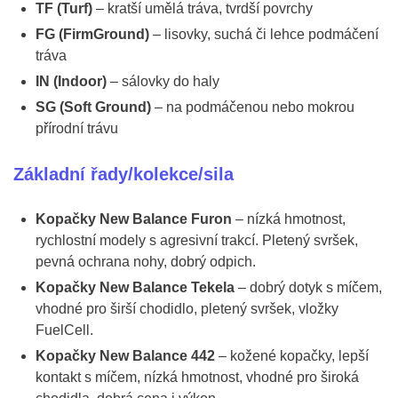
TF (Turf)
– kratší umělá tráva, tvrdší povrchy
FG (FirmGround)
– lisovky, suchá či lehce podmáčení
tráva
IN (Indoor)
– sálovky do haly
SG (Soft Ground)
– na podmáčenou nebo mokrou
přírodní trávu
Základní řady/kolekce/sila
Kopačky New Balance Furon
– nízká hmotnost,
rychlostní modely s agresivní trakcí. Pletený svršek,
pevná ochrana nohy, dobrý odpich.
Kopačky New Balance Tekela
– dobrý dotyk s míčem,
vhodné pro širší chodidlo, pletený svršek, vložky
FuelCell.
Kopačky New Balance 442
– kožené kopačky, lepší
kontakt s míčem, nízká hmotnost, vhodné pro široká