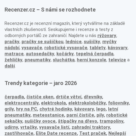
Recenzer.cz – S námi se rozhodnete
Recenzer.cz je recenzní magazín, který vytváříme na základě
vlastních zkušeností. Seskupujeme i recenze a testy z
odborných portálů ze zahraničí. Najdete u nás
rýžovary
,
pračky
,
pračky se sušičkou
,
lednice
,
sušičky
,
myčky
nádobí
,
vysavače
,
robotické vysavače
,
tablety
,
kávovary
,
matrace
,
autosedačky
,
kočárky
,
tepelná čerpadla
,
žehličky
,
pneumatiky
,
sluchátka
,
herní konzole
,
televize
a
další
.
Trendy kategorie – jaro 2026
čerpadla
,
čističe oken
,
drtiče větví
,
dřevníky
,
elektrocentrály
,
elektrokola
,
elektrokoloběžky
,
foliovníky
,
grily
,
hry na PC
,
chytré hodinky
,
kávovary
,
lego
,
letní
pneumatiky
,
meteostanice
,
parní čističe
,
pily
,
robotické
sekačky
,
sušičky ovoce
,
štípačky na dřevo
,
trampolíny
,
udírny
,
vrtačky
,
vysavače listí
,
zahradní traktory
,
zastřihovače,
Elite Date recenze
,
Test praček
,
Nejlepší