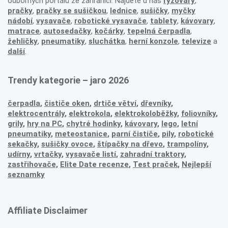
odborných portálů ze zahraničí. Najdete u nás
rýžovary
,
pračky
,
pračky se sušičkou
,
lednice
,
sušičky
,
myčky
nádobí
,
vysavače
,
robotické vysavače
,
tablety
,
kávovary
,
matrace
,
autosedačky
,
kočárky
,
tepelná čerpadla
,
žehličky
,
pneumatiky
,
sluchátka
,
herní konzole
,
televize
a
další
.
Trendy kategorie – jaro 2026
čerpadla
,
čističe oken
,
drtiče větví
,
dřevníky
,
elektrocentrály
,
elektrokola
,
elektrokoloběžky
,
foliovníky
,
grily
,
hry na PC
,
chytré hodinky
,
kávovary
,
lego
,
letní
pneumatiky
,
meteostanice
,
parní čističe
,
pily
,
robotické
sekačky
,
sušičky ovoce
,
štípačky na dřevo
,
trampolíny
,
udírny
,
vrtačky
,
vysavače listí
,
zahradní traktory
,
zastřihovače,
Elite Date recenze
,
Test praček
,
Nejlepší
seznamky
Affiliate Disclaimer