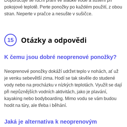
Doporučuje se ruční praní ve sladké vodě a sušení při
pokojové teplotě. Perte ponožky po každém použití, z obou
stran. Neperte v pračce a nesušte v sušičce.
Otázky a odpovědi
K čemu jsou dobré neoprenové ponožky?
Neoprenové ponožky dokáží udržet teplo v nohách, ať už
je venku sebevětší zima. Hodí se tak skvěle do studené
vody nebo na procházku v nízkých teplotách. Využít se dají
při nejrůznějších vodních aktivitách, jako je plavání,
kayaking nebo bodyboarding. Mimo vodu se vám budou
hodit na túry, ale třeba i běhání.
Jaká je alternativa k neoprenovým