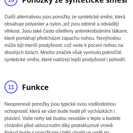
Další alternativou jsou ponožky ze syntetické směsi, která
obsahuje polyester a nylon, jež jsou odolné a odvádějí
vlhkost. Jsou také často ošetřeny antimikrobiálními látkami,
které pomáhají předcházet zápachu nohou. Nevýhodou
může být menší prodyšnost, což vede k pocení nohou na
dlouhých túrách. Mnoho značek však vyvinulo pokročilé
syntetické směsi, které nabízejí lepší prodyšnost i pohodlí.
Funkce
Neoprenové ponožky jsou typické svou voděodolnou
schopností, která se vám bude hodit při vycházkách i
plavání. Vaše nohy tak budou neustále v teple a budete
chráněni před uklouznutím díky protiskluzové vrstvě.
Pokud byste s ponožkami chtěli chodit ve vodě po