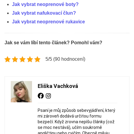
Jak vybrat neoprenové boty?
Jak vybrat nafukovací člun?
Jak vybrat neoprenové rukavice
Jak se vám líbí tento článek? Pomohl vám?
5/5 (90 hodnocení)
Eliška Vachková
Psaní je můj způsob sebevyjádření, který
mi zároveň dodává určitou formu
bezpečí. Když zrovna nepíšu články (což
se moc nestává), učím soukromě
angličtinu nebo cvičím. Obecně miluju