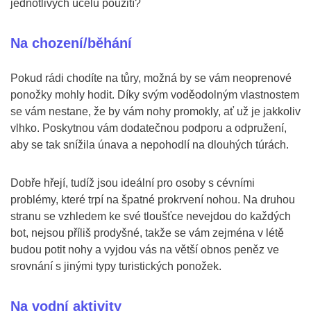
jednotlivých účelů použití?
Na chození/běhání
Pokud rádi chodíte na tůry, možná by se vám neoprenové
ponožky mohly hodit. Díky svým voděodolným vlastnostem
se vám nestane, že by vám nohy promokly, ať už je jakkoliv
vlhko. Poskytnou vám dodatečnou podporu a odpružení,
aby se tak snížila únava a nepohodlí na dlouhých túrách.
Dobře hřejí, tudíž jsou ideální pro osoby s cévními
problémy, které trpí na špatné prokrvení nohou. Na druhou
stranu se vzhledem ke své tloušťce nevejdou do každých
bot, nejsou příliš prodyšné, takže se vám zejména v létě
budou potit nohy a vyjdou vás na větší obnos peněz ve
srovnání s jinými typy turistických ponožek.
Na vodní aktivity