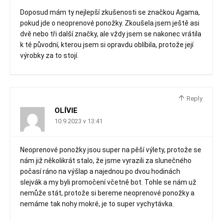
Doposud mám ty nejlepší zkušenosti se značkou Agama,
pokud jde o neoprenové ponožky. Zkoušela jsem ještě asi
dvě nebo tři další značky, ale vždy jsem se nakonec vrátila
k té původní, kterou jsem si opravdu oblíbila, protože její
výrobky za to stojí.
Reply
OLÍVIE
10.9.2023 v 13:41
Neoprenové ponožky jsou super na pěší výlety, protože se
nám již několikrát stalo, že jsme vyrazili za slunečného
počasí ráno na výšlap a najednou po dvou hodinách
slejvák a my byli promočení včetně bot. Tohle se nám už
nemůže stát, protože si bereme neoprenové ponožky a
nemáme tak nohy mokré, je to super vychytávka.