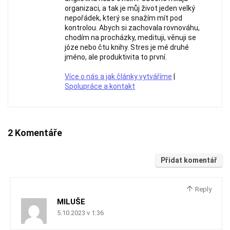
organizaci, a tak je můj život jeden velký
nepořádek, který se snažím mít pod
kontrolou. Abych si zachovala rovnováhu,
chodím na procházky, medituji, věnuji se
józe nebo čtu knihy. Stres je mé druhé
jméno, ale produktivita to první.
Více o nás a jak články vytváříme
|
Spolupráce a kontakt
2 Komentáře
Přidat komentář
Reply
MILUŠE
5.10.2023 v 1:36