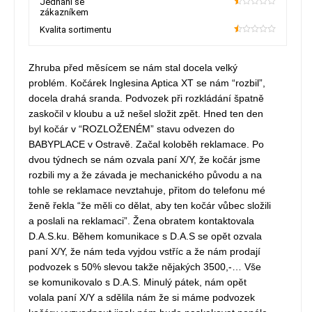
Jednání se
zákazníkem
10
Kvalita sortimentu
10
Zhruba před měsícem se nám stal docela velký
problém. Kočárek Inglesina Aptica XT se nám “rozbil”,
docela drahá sranda. Podvozek při rozkládání špatně
zaskočil v kloubu a už nešel složit zpět. Hned ten den
byl kočár v “ROZLOŽENÉM” stavu odvezen do
BABYPLACE v Ostravě. Začal koloběh reklamace. Po
dvou týdnech se nám ozvala paní X/Y, že kočár jsme
rozbili my a že závada je mechanického původu a na
tohle se reklamace nevztahuje, přitom do telefonu mé
ženě řekla “že měli co dělat, aby ten kočár vůbec složili
a poslali na reklamaci”. Žena obratem kontaktovala
D.A.S.ku. Během komunikace s D.A.S se opět ozvala
paní X/Y, že nám teda vyjdou vstříc a že nám prodají
podvozek s 50% slevou takže nějakých 3500,-… Vše
se komunikovalo s D.A.S. Minulý pátek, nám opět
volala paní X/Y a sdělila nám že si máme podvozek