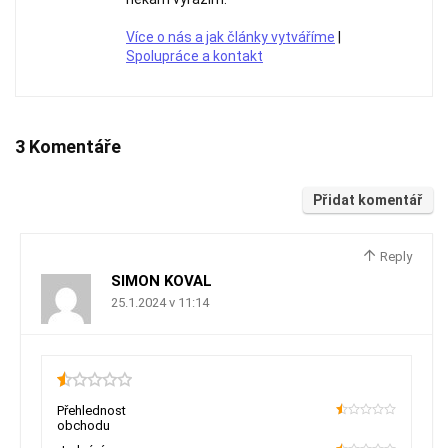
Více o nás a jak články vytváříme
|
Spolupráce a kontakt
3 Komentáře
Přidat komentář
Reply
SIMON KOVAL
25.1.2024 v 11:14
0.5
Přehlednost
obchodu
10