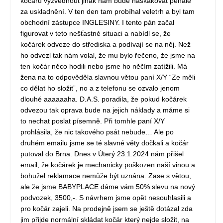
kočáru vyzvednout jinak nám bude naskakovat penále
za uskladnění. V ten den tam probíhal veletrh a byl tam
obchodní zástupce INGLESINY. I tento pán začal
figurovat v teto nešťastné situaci a nabídl se, že
kočárek odveze do střediska a podívají se na něj. Než
ho odvezl tak nám volal, že mu bylo řečeno, že jsme na
ten kočár něco hodili nebo jsme ho něčím zatížili. Má
žena na to odpověděla slavnou větou paní X/Y “Ze měli
co dělat ho složit”, no a z telefonu se ozvalo jenom
dlouhé aaaaaaha. D.A.S. poradila, že pokud kočárek
odvezou tak oprava bude na jejich náklady a máme si
to nechat poslat písemně. Při tomhle paní X/Y
prohlásila, že nic takového psát nebude… Ale po
druhém emailu jsme se té slavné věty dočkali a kočár
putoval do Brna. Dnes v Úterý 23.1.2024 nám přišel
email, že kočárek je mechanicky poškozen naší vinou a
bohužel reklamace nemůže být uznána. Zase s větou,
ale že jsme BABYPLACE dáme vám 50% slevu na nový
podvozek, 3500,-. S návrhem jsme opět nesouhlasili a
pro kočár zajeli. Na prodejně jsem se ještě dotázal zda
jim přijde normální skládat kočár který nejde složit, na