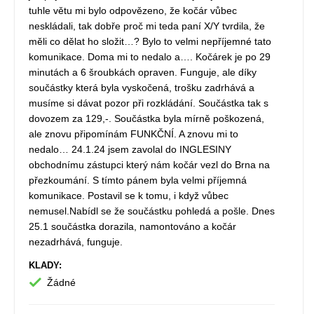
tuhle větu mi bylo odpovězeno, že kočár vůbec
neskládali, tak dobře proč mi teda paní X/Y tvrdila, že
měli co dělat ho složit…? Bylo to velmi nepříjemné tato
komunikace. Doma mi to nedalo a…. Kočárek je po 29
minutách a 6 šroubkách opraven. Funguje, ale díky
součástky která byla vyskočená, trošku zadrhává a
musíme si dávat pozor při rozkládání. Součástka tak s
dovozem za 129,-. Součástka byla mírně poškozená,
ale znovu připomínám FUNKČNÍ. A znovu mi to
nedalo… 24.1.24 jsem zavolal do INGLESINY
obchodnímu zástupci který nám kočár vezl do Brna na
přezkoumání. S tímto pánem byla velmi příjemná
komunikace. Postavil se k tomu, i když vůbec
nemusel.Nabídl se že součástku pohledá a pošle. Dnes
25.1 součástka dorazila, namontováno a kočár
nezadrhává, funguje.
KLADY:
Žádné