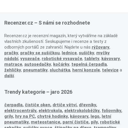
Recenzer.cz – S námi se rozhodnete
Recenzer.cz je recenzní magazín, který vytváříme na základě
vlastních zkušeností. Seskupujeme i recenze a testy z
odborných portálů ze zahraničí. Najdete u nás
rýžovary
,
pračky
,
pračky se sušičkou
,
lednice
,
sušičky
,
myčky
nádobí
,
vysavače
,
robotické vysavače
,
tablety
,
kávovary
,
matrace
,
autosedačky
,
kočárky
,
tepelná čerpadla
,
žehličky
,
pneumatiky
,
sluchátka
,
herní konzole
,
televize
a
další
.
Trendy kategorie – jaro 2026
čerpadla
,
čističe oken
,
drtiče větví
,
dřevníky
,
elektrocentrály
,
elektrokola
,
elektrokoloběžky
,
foliovníky
,
grily
,
hry na PC
,
chytré hodinky
,
kávovary
,
lego
,
letní
pneumatiky
,
meteostanice
,
parní čističe
,
pily
,
robotické
sekačky
,
sušičky ovoce
,
štípačky na dřevo
,
trampolíny
,