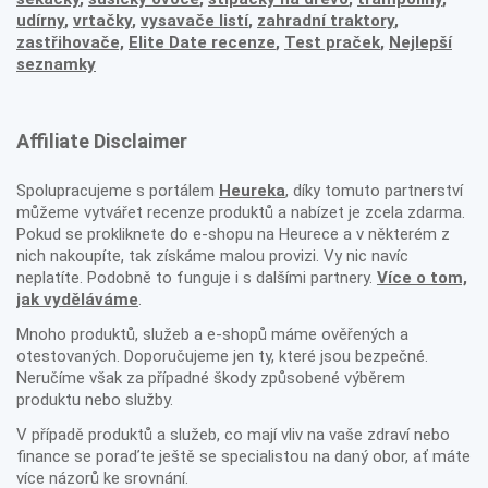
udírny
,
vrtačky
,
vysavače listí
,
zahradní traktory
,
zastřihovače,
Elite Date recenze
,
Test praček
,
Nejlepší
seznamky
Affiliate Disclaimer
Spolupracujeme s portálem
Heureka
, díky tomuto partnerství
můžeme vytvářet recenze produktů a nabízet je zcela zdarma.
Pokud se prokliknete do e-shopu na Heurece a v některém z
nich nakoupíte, tak získáme malou provizi. Vy nic navíc
neplatíte. Podobně to funguje i s dalšími partnery.
Více o tom,
jak vyděláváme
.
Mnoho produktů, služeb a e-shopů máme ověřených a
otestovaných. Doporučujeme jen ty, které jsou bezpečné.
Neručíme však za případné škody způsobené výběrem
produktu nebo služby.
V případě produktů a služeb, co mají vliv na vaše zdraví nebo
finance se poraďte ještě se specialistou na daný obor, ať máte
více názorů ke srovnání.