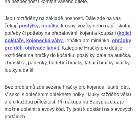
na bezpečnost i komfort vašeho dítěte.
Jsou roztříděny na základě nosnosti. Dále zde na vás
čekají
postýlky
,
nosítka
, krosny, vozíky nebo např. školní
potřeby či potřeby na přebalování, kojení a koupání (
kojící
polštáře
,
kojenecké váhy
, lehátka pro miminka,
ohrádky
pro děti
,
ohřívače lahví
). Kategorie Hračky pro děti je
roztříděna na hračky do kočárku, postýlky, dále na autíčka,
chrastítka, panenky, hudební hračky, tahací hračky, vláčky,
loutky a další.
Bez problémů zde sežene hračky pro kojence i starší děti.
V sekci s oblečením obléknete holky i kluky každého věku
a pro každou příležitost. Při nákupu na Babyplace.cz je
možné uplatnit slevový kód. Ty jsou k dostání na slevových
portálech.