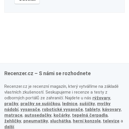
Recenzer.cz – S námi se rozhodnete
Recenzer.cz je recenzní magazín, který vytváříme na základě
vlastních zkušeností. Seskupujeme i recenze a testy z
odborných portálů ze zahraničí. Najdete u nás
rýžovary
,
pračky
,
pračky se sušičkou
,
lednice
,
sušičky
,
myčky
nádobí
,
vysavače
,
robotické vysavače
,
tablety
,
kávovary
,
matrace
,
autosedačky
,
kočárky
,
tepelná čerpadla
,
žehličky
,
pneumatiky
,
sluchátka
,
herní konzole
,
televize
a
další
.