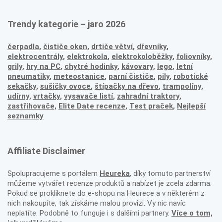
Trendy kategorie – jaro 2026
čerpadla
,
čističe oken
,
drtiče větví
,
dřevníky
,
elektrocentrály
,
elektrokola
,
elektrokoloběžky
,
foliovníky
,
grily
,
hry na PC
,
chytré hodinky
,
kávovary
,
lego
,
letní
pneumatiky
,
meteostanice
,
parní čističe
,
pily
,
robotické
sekačky
,
sušičky ovoce
,
štípačky na dřevo
,
trampolíny
,
udírny
,
vrtačky
,
vysavače listí
,
zahradní traktory
,
zastřihovače,
Elite Date recenze
,
Test praček
,
Nejlepší
seznamky
Affiliate Disclaimer
Spolupracujeme s portálem
Heureka
, díky tomuto partnerství
můžeme vytvářet recenze produktů a nabízet je zcela zdarma.
Pokud se prokliknete do e-shopu na Heurece a v některém z
nich nakoupíte, tak získáme malou provizi. Vy nic navíc
neplatíte. Podobně to funguje i s dalšími partnery.
Více o tom,