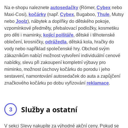
Na e-shopu naleznete
autosedačky
(Römer,
Cybex
nebo
Maxi-Cosi),
kočárky
(např.
Cybex
, Bugaboo,
Thule
, Mutsy
nebo
Joolz
), nábytek a doplňky do dětského pokoje,
vzpomínkové předměty, přebalovací podložky, kosmetiku
pro děti i maminky,
kojící polštáře
, dětské i těhotenské
oblečení, krosničky,
odrážedla
, dětská kola, hračky do
vody nebo například společenské hry. Obchod svým
zákazníkům nabízí možnost vytvoření individuální cenové
nabídky, slevu při zakoupení kompletní výbavy pro
miminko, možnost úschovy kočárku do porodu i jeho
sestavení, namontování autosedaček do auta a zapůjčení
značkového kočárku po dobu vyřizování
reklamace
.
Služby a ostatní
V sekci Slevy nakupíte za výhodné akční ceny. Pokud se