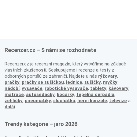
Recenzer.cz – S námi se rozhodnete
Recenzer.cz je recenzní magazín, který vytváříme na základě
vlastních zkušeností. Seskupujeme i recenze a testy z
odborných portálů ze zahraničí. Najdete u nás
rýžovary
,
pračky
,
pračky se sušičkou
,
lednice
,
sušičky
,
myčky
nádobí
,
vysavače
,
robotické vysavače
,
tablety
,
kávovary
,
matrace
,
autosedačky
,
kočárky
,
tepelná čerpadla
,
žehličky
,
pneumatiky
,
sluchátka
,
herní konzole
,
televize
a
další
.
Trendy kategorie – jaro 2026