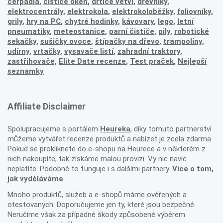
čerpadla
,
čističe oken
,
drtiče větví
,
dřevníky
,
elektrocentrály
,
elektrokola
,
elektrokoloběžky
,
foliovníky
,
grily
,
hry na PC
,
chytré hodinky
,
kávovary
,
lego
,
letní
pneumatiky
,
meteostanice
,
parní čističe
,
pily
,
robotické
sekačky
,
sušičky ovoce
,
štípačky na dřevo
,
trampolíny
,
udírny
,
vrtačky
,
vysavače listí
,
zahradní traktory
,
zastřihovače,
Elite Date recenze
,
Test praček
,
Nejlepší
seznamky
Affiliate Disclaimer
Spolupracujeme s portálem
Heureka
, díky tomuto partnerství
můžeme vytvářet recenze produktů a nabízet je zcela zdarma.
Pokud se prokliknete do e-shopu na Heurece a v některém z
nich nakoupíte, tak získáme malou provizi. Vy nic navíc
neplatíte. Podobně to funguje i s dalšími partnery.
Více o tom,
jak vyděláváme
.
Mnoho produktů, služeb a e-shopů máme ověřených a
otestovaných. Doporučujeme jen ty, které jsou bezpečné.
Neručíme však za případné škody způsobené výběrem