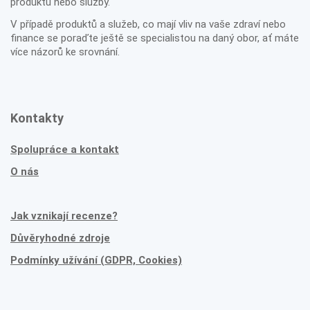
produktu nebo služby.
V případě produktů a služeb, co mají vliv na vaše zdraví nebo
finance se poraďte ještě se specialistou na daný obor, ať máte
více názorů ke srovnání.
Kontakty
Spolupráce a kontakt
O nás
Jak vznikají recenze?
Důvěryhodné zdroje
Podmínky užívání (GDPR, Cookies)