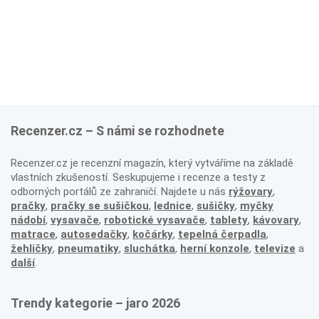
Recenzer.cz – S námi se rozhodnete
Recenzer.cz je recenzní magazín, který vytváříme na základě
vlastních zkušeností. Seskupujeme i recenze a testy z
odborných portálů ze zahraničí. Najdete u nás
rýžovary
,
pračky
,
pračky se sušičkou
,
lednice
,
sušičky
,
myčky
nádobí
,
vysavače
,
robotické vysavače
,
tablety
,
kávovary
,
matrace
,
autosedačky
,
kočárky
,
tepelná čerpadla
,
žehličky
,
pneumatiky
,
sluchátka
,
herní konzole
,
televize
a
další
.
Trendy kategorie – jaro 2026