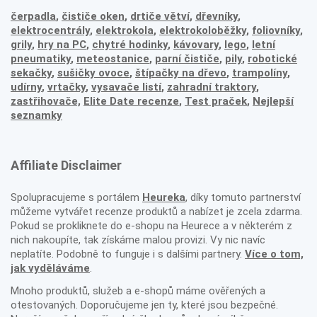
čerpadla
,
čističe oken
,
drtiče větví
,
dřevníky
,
elektrocentrály
,
elektrokola
,
elektrokoloběžky
,
foliovníky
,
grily
,
hry na PC
,
chytré hodinky
,
kávovary
,
lego
,
letní
pneumatiky
,
meteostanice
,
parní čističe
,
pily
,
robotické
sekačky
,
sušičky ovoce
,
štípačky na dřevo
,
trampolíny
,
udírny
,
vrtačky
,
vysavače listí
,
zahradní traktory
,
zastřihovače,
Elite Date recenze
,
Test praček
,
Nejlepší
seznamky
Affiliate Disclaimer
Spolupracujeme s portálem
Heureka
, díky tomuto partnerství
můžeme vytvářet recenze produktů a nabízet je zcela zdarma.
Pokud se prokliknete do e-shopu na Heurece a v některém z
nich nakoupíte, tak získáme malou provizi. Vy nic navíc
neplatíte. Podobně to funguje i s dalšími partnery.
Více o tom,
jak vyděláváme
.
Mnoho produktů, služeb a e-shopů máme ověřených a
otestovaných. Doporučujeme jen ty, které jsou bezpečné.