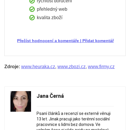
rychlost doručení
přehledný web
kvalita zboží
Přečíst hodnocení a komentáře
|
Přidat komentář
Zdroje:
www.heuraka.cz
,
www.zbozi.cz
,
www.firmy.cz
Jana Černá
Psaní článků a recenzí se externě věnuji
13 let. Jinak pracuji jako terénní sociální
pracovnice s lidmi bez domova. Ve