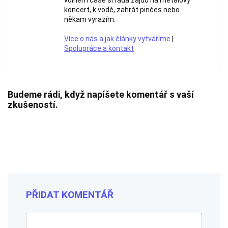
volném čase si ráda zajdu na metalový
koncert, k vodě, zahrát pinčes nebo
někam vyrazím.
Více o nás a jak články vytváříme
|
Spolupráce a kontakt
Budeme rádi, když napíšete komentář s vaší
zkušeností.
PŘIDAT KOMENTÁŘ