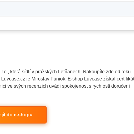
o., která sídlí v pražských Letňanech. Nakoupíte zde od roku
vcase.cz je Miroslav Funiok. E-shop Luvcase získal certifiká
níci ve svých recenzích uvádí spokojenost s rychlostí doručení
ejít do e-shopu