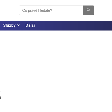
Služby
Další
o
u