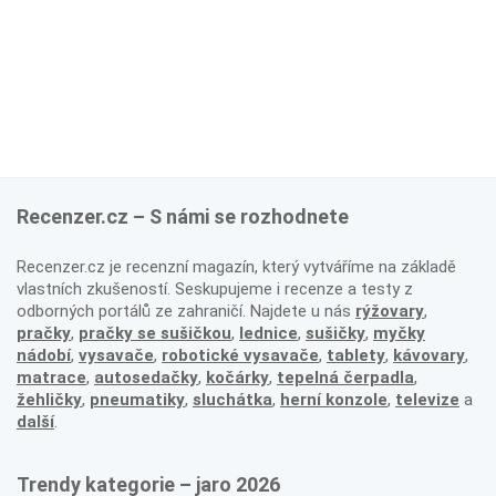
Recenzer.cz – S námi se rozhodnete
Recenzer.cz je recenzní magazín, který vytváříme na základě
vlastních zkušeností. Seskupujeme i recenze a testy z
odborných portálů ze zahraničí. Najdete u nás
rýžovary
,
pračky
,
pračky se sušičkou
,
lednice
,
sušičky
,
myčky
nádobí
,
vysavače
,
robotické vysavače
,
tablety
,
kávovary
,
matrace
,
autosedačky
,
kočárky
,
tepelná čerpadla
,
žehličky
,
pneumatiky
,
sluchátka
,
herní konzole
,
televize
a
další
.
Trendy kategorie – jaro 2026