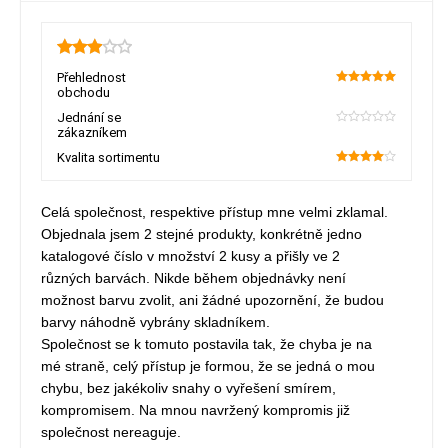
3
Přehlednost
obchodu
100
Jednání se
zákazníkem
0
Kvalita sortimentu
80
Celá společnost, respektive přístup mne velmi zklamal.
Objednala jsem 2 stejné produkty, konkrétně jedno
katalogové číslo v množství 2 kusy a přišly ve 2
různých barvách. Nikde během objednávky není
možnost barvu zvolit, ani žádné upozornění, že budou
barvy náhodně vybrány skladníkem.
Společnost se k tomuto postavila tak, že chyba je na
mé straně, celý přístup je formou, že se jedná o mou
chybu, bez jakékoliv snahy o vyřešení smírem,
kompromisem. Na mnou navržený kompromis již
společnost nereaguje.