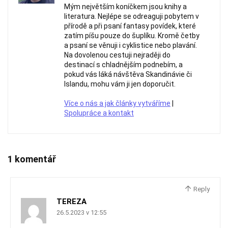
Mým největším koníčkem jsou knihy a
literatura. Nejlépe se odreaguji pobytem v
přírodě a při psaní fantasy povídek, které
zatím píšu pouze do šuplíku. Kromě četby
a psaní se věnuji i cyklistice nebo plavání.
Na dovolenou cestuji nejraději do
destinací s chladnějším podnebím, a
pokud vás láká návštěva Skandinávie či
Islandu, mohu vám ji jen doporučit.
Více o nás a jak články vytváříme
|
Spolupráce a kontakt
1 komentář
Reply
TEREZA
26.5.2023 v 12:55