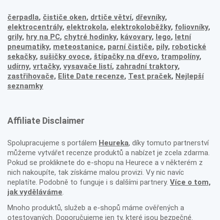
čerpadla
,
čističe oken
,
drtiče větví
,
dřevníky
,
elektrocentrály
,
elektrokola
,
elektrokoloběžky
,
foliovníky
,
grily
,
hry na PC
,
chytré hodinky
,
kávovary
,
lego
,
letní
pneumatiky
,
meteostanice
,
parní čističe
,
pily
,
robotické
sekačky
,
sušičky ovoce
,
štípačky na dřevo
,
trampolíny
,
udírny
,
vrtačky
,
vysavače listí
,
zahradní traktory
,
zastřihovače,
Elite Date recenze
,
Test praček
,
Nejlepší
seznamky
Affiliate Disclaimer
Spolupracujeme s portálem
Heureka
, díky tomuto partnerství
můžeme vytvářet recenze produktů a nabízet je zcela zdarma.
Pokud se prokliknete do e-shopu na Heurece a v některém z
nich nakoupíte, tak získáme malou provizi. Vy nic navíc
neplatíte. Podobně to funguje i s dalšími partnery.
Více o tom,
jak vyděláváme
.
Mnoho produktů, služeb a e-shopů máme ověřených a
otestovaných. Doporučujeme jen ty, které jsou bezpečné.