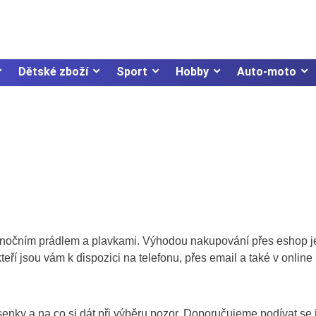
Dětské zboží
Sport
Hobby
Auto-moto
očním prádlem a plavkami. Výhodou nakupování přes eshop j
ří jsou vám k dispozici na telefonu, přes email a také v online
senky a na co si dát při výběru pozor. Doporučujeme podívat se 