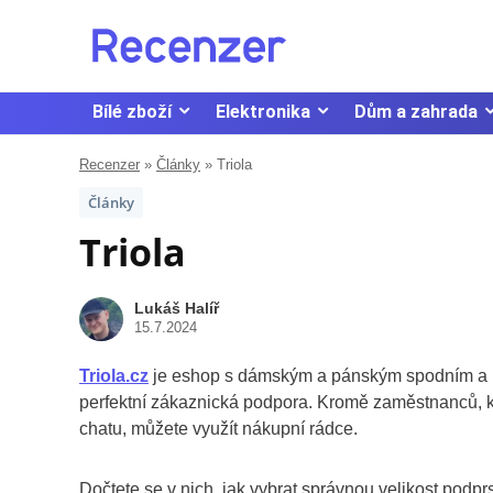
Bílé zboží
Elektronika
Dům a zahrada
Recenzer
»
Články
»
Triola
Články
Triola
Lukáš Halíř
15.7.2024
Triola.cz
je eshop s dámským a pánským spodním a n
perfektní zákaznická podpora. Kromě zaměstnanců, kte
chatu, můžete využít nákupní rádce.
Dočtete se v nich, jak vybrat správnou velikost podpr