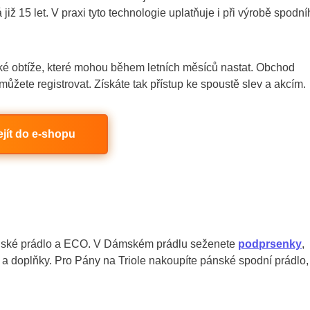
ž 15 let. V praxi tyto technologie uplatňuje i při výrobě spodní
ké obtíže, které mohou během letních měsíců nastat. Obchod
 můžete registrovat. Získáte tak přístup ke spoustě slev a akcím.
ejít do e-shopu
ánské prádlo a ECO. V Dámském prádlu seženete
podprsenky
,
dlo a doplňky. Pro Pány na Triole nakoupíte pánské spodní prádlo,