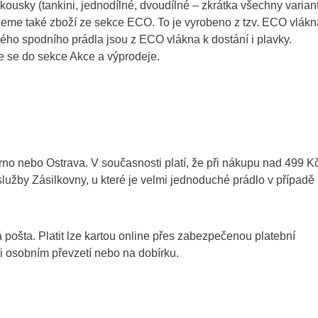
kousky (tankini, jednodílné, dvoudílné – zkrátka všechny varian
jeme také zboží ze sekce ECO. To je vyrobeno z tzv. ECO vlákn
ého spodního prádla jsou z ECO vlákna k dostání i plavky.
te se do sekce Akce a výprodeje.
rno nebo Ostrava. V současnosti platí, že při nákupu nad 499 K
užby Zásilkovny, u které je velmi jednoduché prádlo v případě
pošta. Platit lze kartou online přes zabezpečenou platební
i osobním převzetí nebo na dobírku.