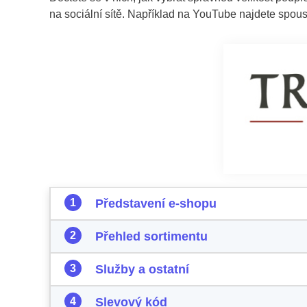
na sociální sítě. Například na YouTube najdete spous
Představení e-shopu
Přehled sortimentu
Služby a ostatní
Slevový kód