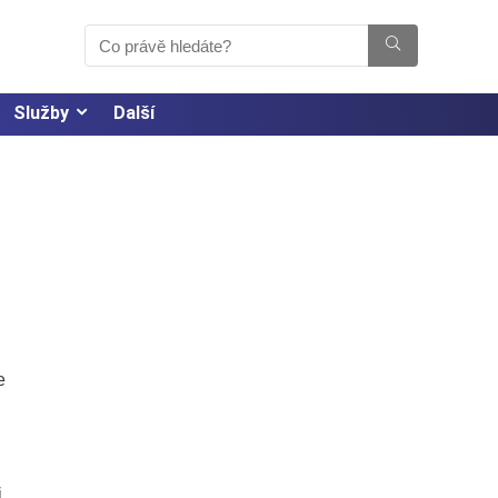
Služby
Další
e
i