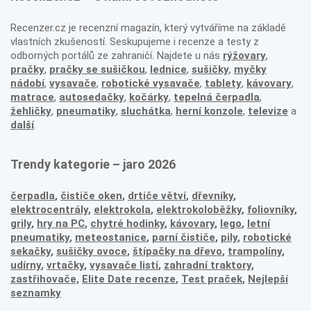
Recenzer.cz je recenzní magazín, který vytváříme na základě
vlastních zkušeností. Seskupujeme i recenze a testy z
odborných portálů ze zahraničí. Najdete u nás
rýžovary
,
pračky
,
pračky se sušičkou
,
lednice
,
sušičky
,
myčky
nádobí
,
vysavače
,
robotické vysavače
,
tablety
,
kávovary
,
matrace
,
autosedačky
,
kočárky
,
tepelná čerpadla
,
žehličky
,
pneumatiky
,
sluchátka
,
herní konzole
,
televize
a
další
.
Trendy kategorie – jaro 2026
čerpadla
,
čističe oken
,
drtiče větví
,
dřevníky
,
elektrocentrály
,
elektrokola
,
elektrokoloběžky
,
foliovníky
,
grily
,
hry na PC
,
chytré hodinky
,
kávovary
,
lego
,
letní
pneumatiky
,
meteostanice
,
parní čističe
,
pily
,
robotické
sekačky
,
sušičky ovoce
,
štípačky na dřevo
,
trampolíny
,
udírny
,
vrtačky
,
vysavače listí
,
zahradní traktory
,
zastřihovače,
Elite Date recenze
,
Test praček
,
Nejlepší
seznamky