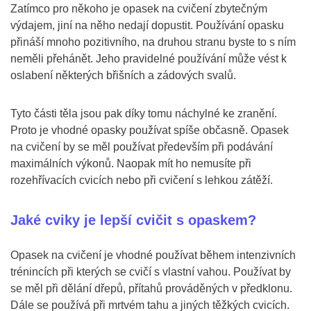
Zatímco pro někoho je opasek na cvičení zbytečným
výdajem, jiní na něho nedají dopustit. Používání opasku
přináší mnoho pozitivního, na druhou stranu byste to s ním
neměli přehánět. Jeho pravidelné používání může vést k
oslabení některých břišních a zádových svalů.
Tyto části těla jsou pak díky tomu náchylné ke zranění.
Proto je vhodné opasky používat spíše občasně. Opasek
na cvičení by se měl používat především při podávání
maximálních výkonů. Naopak mít ho nemusíte při
rozehřívacích cvicích nebo při cvičení s lehkou zátěží.
Jaké cviky je lepší cvičit s opaskem?
Opasek na cvičení je vhodné používat během intenzivních
trénincích při kterých se cvičí s vlastní vahou. Používat by
se měl při dělání dřepů, přítahů prováděných v předklonu.
Dále se používá při mrtvém tahu a jiných těžkých cvicích.