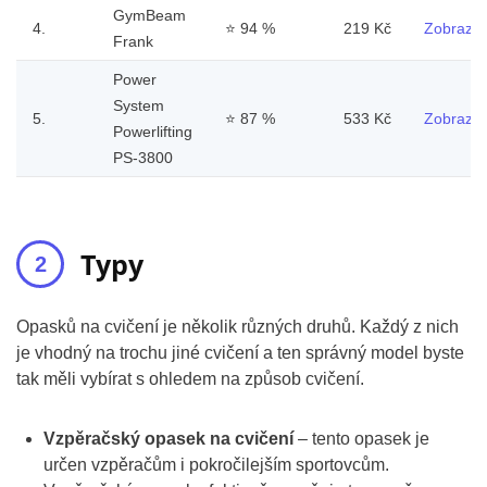
GymBeam
4.
⭐
94 %
219 Kč
Zobrazit
Frank
Power
System
5.
⭐
87 %
533 Kč
Zobrazit
Powerlifting
PS-3800
Typy
Opasků na cvičení je několik různých druhů. Každý z nich
je vhodný na trochu jiné cvičení a ten správný model byste
tak měli vybírat s ohledem na způsob cvičení.
Vzpěračský opasek na cvičení
– tento opasek je
určen vzpěračům i pokročilejším sportovcům.