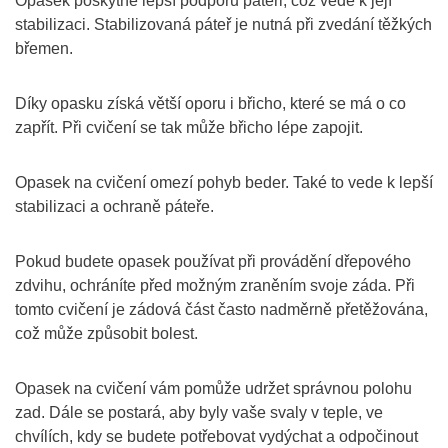
Opasek poskytne lepší podporu páteři, což vede k její
stabilizaci. Stabilizovaná páteř je nutná při zvedání těžkých
břemen.
Díky opasku získá větší oporu i břicho, které se má o co
zapřít. Při cvičení se tak může břicho lépe zapojit.
Opasek na cvičení omezí pohyb beder. Také to vede k lepší
stabilizaci a ochraně páteře.
Pokud budete opasek používat při provádění dřepového
zdvihu, ochráníte před možným zraněním svoje záda. Při
tomto cvičení je zádová část často nadměrně přetěžována,
což může způsobit bolest.
Opasek na cvičení vám pomůže udržet správnou polohu
zad. Dále se postará, aby byly vaše svaly v teple, ve
chvílích, kdy se budete potřebovat vydýchat a odpočinout