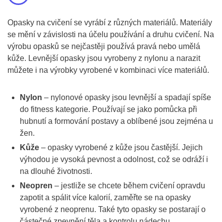
Opasky na cvičení se vyrábí z různých materiálů. Materiály
se mění v závislosti na účelu používání a druhu cvičení. Na
výrobu opasků se nejčastěji používá pravá nebo umělá
kůže. Levnější opasky jsou vyrobeny z nylonu a narazit
můžete i na výrobky vyrobené v kombinaci více materiálů.
Nylon
– nylonové opasky jsou levnější a spadají spíše
do fitness kategorie. Používají se jako pomůcka při
hubnutí a formování postavy a oblíbené jsou zejména u
žen.
Kůže
– opasky vyrobené z kůže jsou častější. Jejich
výhodou je vysoká pevnost a odolnost, což se odráží i
na dlouhé životnosti.
Neopren
– jestliže se chcete během cvičení opravdu
zapotit a spálit více kalorií, zaměřte se na opasky
vyrobené z neoprenu. Také tyto opasky se postarají o
částečné zpevnění těla a kontrolu nádechu.