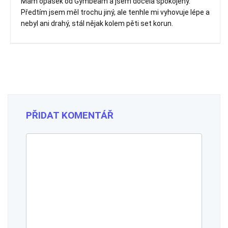
Mám opasek od Gymbeam a jsem docela spokojený.
Předtím jsem měl trochu jiný, ale tenhle mi vyhovuje lépe a
nebyl ani drahý, stál nějak kolem pěti set korun.
PŘIDAT KOMENTÁŘ