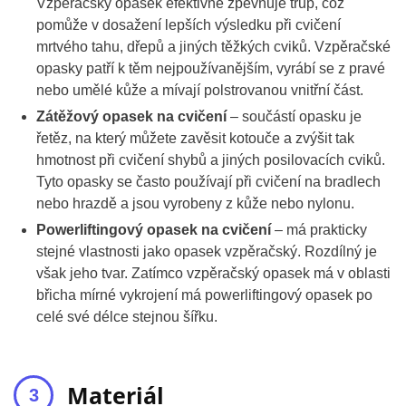
Vzpěračský opasek efektivně zpevňuje trup, což
pomůže v dosažení lepších výsledku při cvičení
mrtvého tahu, dřepů a jiných těžkých cviků. Vzpěračské
opasky patří k těm nejpoužívanějším, vyrábí se z pravé
nebo umělé kůže a mívají polstrovanou vnitřní část.
Zátěžový opasek na cvičení
– součástí opasku je
řetěz, na který můžete zavěsit kotouče a zvýšit tak
hmotnost při cvičení shybů a jiných posilovacích cviků.
Tyto opasky se často používají při cvičení na bradlech
nebo hrazdě a jsou vyrobeny z kůže nebo nylonu.
Powerliftingový opasek na cvičení
– má prakticky
stejné vlastnosti jako opasek vzpěračský. Rozdílný je
však jeho tvar. Zatímco vzpěračský opasek má v oblasti
břicha mírné vykrojení má powerliftingový opasek po
celé své délce stejnou šířku.
Materiál