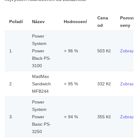
Cena
Porovna
Pořadí
Název
Hodnocení
od
ceny
Power
System
1.
Power
⭐
96 %
503 Kč
Zobrazit
Black PS-
3100
MadMax
2.
Sandwich
⭐
95 %
332 Kč
Zobrazit
MFB244
Power
System
3.
Power
⭐
94 %
355 Kč
Zobrazit
Basic PS-
3250