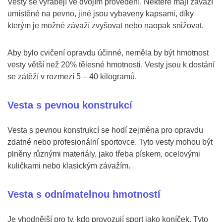
Vesty se vyrábějí ve dvojím provedení. Některé mají závaží
umístěné na pevno, jiné jsou vybaveny kapsami, díky
kterým je možné závaží zvyšovat nebo naopak snižovat.
Aby bylo cvičení opravdu účinné, neměla by být hmotnost
vesty větší než 20% tělesné hmotnosti. Vesty jsou k dostání
se zátěží v rozmezí 5 – 40 kilogramů.
Vesta s pevnou konstrukcí
Vesta s pevnou konstrukcí se hodí zejména pro opravdu
zdatné nebo profesionální sportovce. Tyto vesty mohou být
plněny různými materiály, jako třeba pískem, ocelovými
kuličkami nebo klasickým závažím.
Vesta s odnímatelnou hmotností
Je vhodnější pro ty, kdo provozují sport jako koníček. Tyto