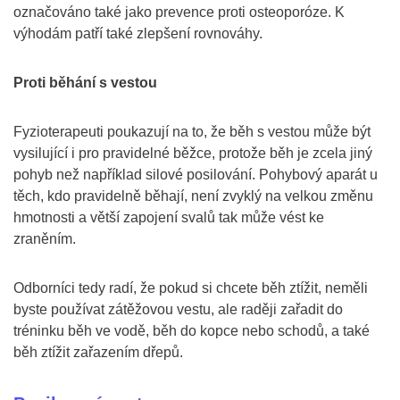
označováno také jako prevence proti osteoporóze. K
výhodám patří také zlepšení rovnováhy.
Proti běhání s vestou
Fyzioterapeuti poukazují na to, že běh s vestou může být
vysilující i pro pravidelné běžce, protože běh je zcela jiný
pohyb než například silové posilování. Pohybový aparát u
těch, kdo pravidelně běhají, není zvyklý na velkou změnu
hmotnosti a větší zapojení svalů tak může vést ke
zraněním.
Odborníci tedy radí, že pokud si chcete běh ztížit, neměli
byste používat zátěžovou vestu, ale raději zařadit do
tréninku běh ve vodě, běh do kopce nebo schodů, a také
běh ztížit zařazením dřepů.