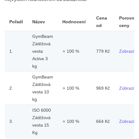
Cena
Porovnat
Pořadí
Název
Hodnocení
od
ceny
GymBeam
Zátěžová
1.
vesta
⭐
100 %
779 Kč
Zobrazit
Active 3
kg
GymBeam
Zátěžová
2.
⭐
100 %
969 Kč
Zobrazit
vesta 10
kg
ISO 6000
Zátěžová
3.
⭐
100 %
664 Kč
Zobrazit
vesta 15
Kg