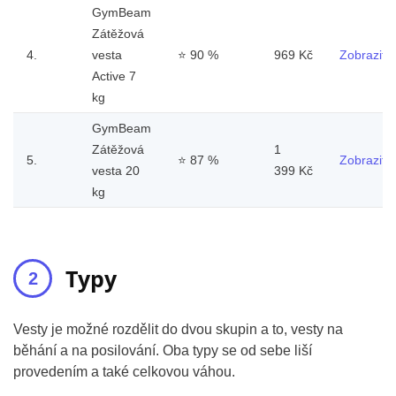
GymBeam
Zátěžová
4.
vesta
⭐
90 %
969 Kč
Zobrazit
Active 7
kg
GymBeam
Zátěžová
1
5.
⭐
87 %
Zobrazit
vesta 20
399 Kč
kg
Typy
Vesty je možné rozdělit do dvou skupin a to, vesty na
běhání a na posilování. Oba typy se od sebe liší
provedením a také celkovou váhou.