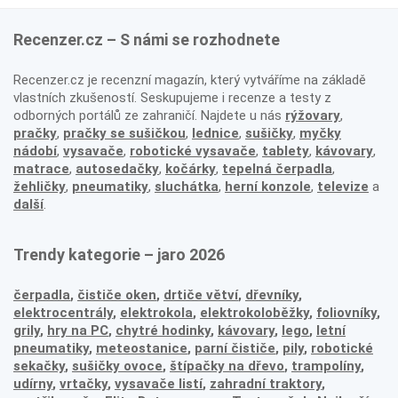
Recenzer.cz – S námi se rozhodnete
Recenzer.cz je recenzní magazín, který vytváříme na základě
vlastních zkušeností. Seskupujeme i recenze a testy z
odborných portálů ze zahraničí. Najdete u nás
rýžovary
,
pračky
,
pračky se sušičkou
,
lednice
,
sušičky
,
myčky
nádobí
,
vysavače
,
robotické vysavače
,
tablety
,
kávovary
,
matrace
,
autosedačky
,
kočárky
,
tepelná čerpadla
,
žehličky
,
pneumatiky
,
sluchátka
,
herní konzole
,
televize
a
další
.
Trendy kategorie – jaro 2026
čerpadla
,
čističe oken
,
drtiče větví
,
dřevníky
,
elektrocentrály
,
elektrokola
,
elektrokoloběžky
,
foliovníky
,
grily
,
hry na PC
,
chytré hodinky
,
kávovary
,
lego
,
letní
pneumatiky
,
meteostanice
,
parní čističe
,
pily
,
robotické
sekačky
,
sušičky ovoce
,
štípačky na dřevo
,
trampolíny
,
udírny
,
vrtačky
,
vysavače listí
,
zahradní traktory
,