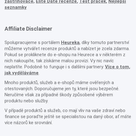
zastřihovače,
Elite Date recenze
,
Test praček
,
Nejlepší
seznamky
Affiliate Disclaimer
Spolupracujeme s portálem
Heureka
, díky tomuto partnerství
můžeme vytvářet recenze produktů a nabízet je zcela zdarma.
Pokud se prokliknete do e-shopu na Heurece a v některém z
nich nakoupíte, tak získáme malou provizi. Vy nic navíc
neplatíte. Podobně to funguje i s dalšími partnery.
Více o tom,
jak vyděláváme
.
Mnoho produktů, služeb a e-shopů máme ověřených a
otestovaných. Doporučujeme jen ty, které jsou bezpečné.
Neručíme však za případné škody způsobené výběrem
produktu nebo služby.
V případě produktů a služeb, co mají vliv na vaše zdraví nebo
finance se poraďte ještě se specialistou na daný obor, ať máte
více názorů ke srovnání.