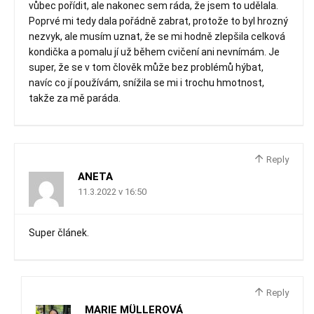
vůbec pořídit, ale nakonec sem ráda, že jsem to udělala.
Poprvé mi tedy dala pořádně zabrat, protože to byl hrozný
nezvyk, ale musím uznat, že se mi hodně zlepšila celková
kondička a pomalu jí už během cvičení ani nevnímám. Je
super, že se v tom člověk může bez problémů hýbat,
navíc co jí používám, snížila se mi i trochu hmotnost,
takže za mě paráda.
Reply
ANETA
11.3.2022 v 16:50
Super článek.
Reply
MARIE MÜLLEROVÁ