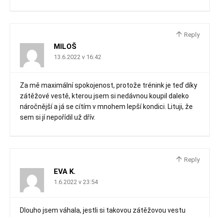
Reply
MILOŠ
13.6.2022 v 16:42
Za mě maximální spokojenost, protože trénink je teď díky
zátěžové vestě, kterou jsem si nedávnou koupil daleko
náročnější a já se cítím v mnohem lepší kondici. Lituji, že
sem si jí nepořídil už dřív.
Reply
EVA K.
1.6.2022 v 23:54
Dlouho jsem váhala, jestli si takovou zátěžovou vestu