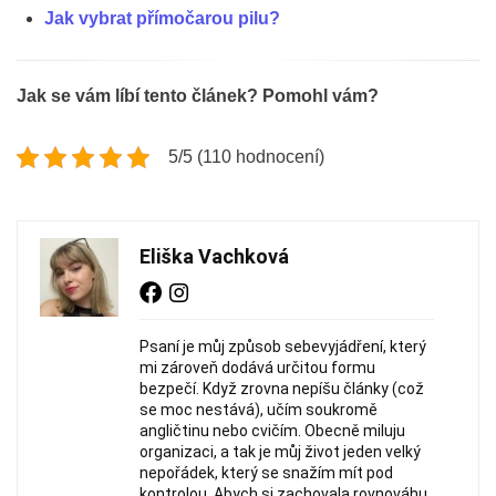
Jak vybrat přímočarou pilu?
Jak se vám líbí tento článek? Pomohl vám?
5/5 (110 hodnocení)
Eliška Vachková
Psaní je můj způsob sebevyjádření, který
mi zároveň dodává určitou formu
bezpečí. Když zrovna nepíšu články (což
se moc nestává), učím soukromě
angličtinu nebo cvičím. Obecně miluju
organizaci, a tak je můj život jeden velký
nepořádek, který se snažím mít pod
kontrolou. Abych si zachovala rovnováhu,