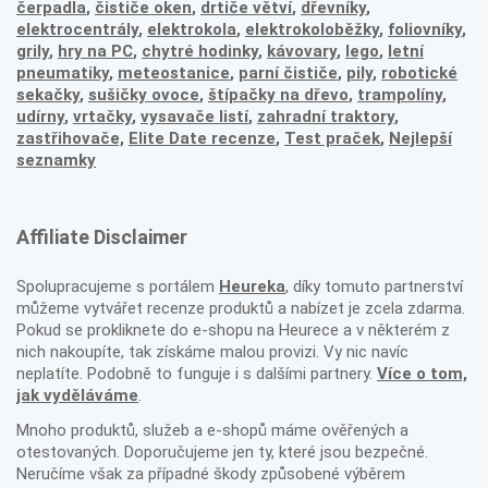
čerpadla
,
čističe oken
,
drtiče větví
,
dřevníky
,
elektrocentrály
,
elektrokola
,
elektrokoloběžky
,
foliovníky
,
grily
,
hry na PC
,
chytré hodinky
,
kávovary
,
lego
,
letní
pneumatiky
,
meteostanice
,
parní čističe
,
pily
,
robotické
sekačky
,
sušičky ovoce
,
štípačky na dřevo
,
trampolíny
,
udírny
,
vrtačky
,
vysavače listí
,
zahradní traktory
,
zastřihovače,
Elite Date recenze
,
Test praček
,
Nejlepší
seznamky
Affiliate Disclaimer
Spolupracujeme s portálem
Heureka
, díky tomuto partnerství
můžeme vytvářet recenze produktů a nabízet je zcela zdarma.
Pokud se prokliknete do e-shopu na Heurece a v některém z
nich nakoupíte, tak získáme malou provizi. Vy nic navíc
neplatíte. Podobně to funguje i s dalšími partnery.
Více o tom,
jak vyděláváme
.
Mnoho produktů, služeb a e-shopů máme ověřených a
otestovaných. Doporučujeme jen ty, které jsou bezpečné.
Neručíme však za případné škody způsobené výběrem