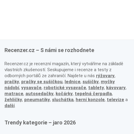
Recenzer.cz – S námi se rozhodnete
Recenzer.cz je recenzní magazín, který vytváříme na základě
vlastních zkušeností. Seskupujeme i recenze a testy z
odborných portálů ze zahraničí. Najdete u nás
rýžovary
,
pračky
,
pračky se sušičkou
,
lednice
,
sušičky
,
myčky
nádobí
,
vysavače
,
robotické vysavače
,
tablety
,
kávovary
,
matrace
,
autosedačky
,
kočárky
,
tepelná čerpadla
,
žehličky
,
pneumatiky
,
sluchátka
,
herní konzole
,
televize
a
další
.
Trendy kategorie – jaro 2026