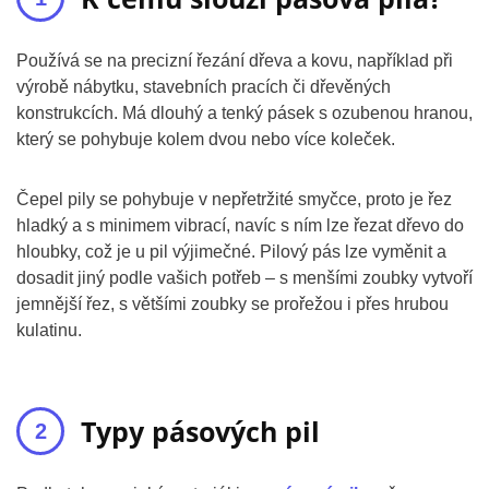
Používá se na precizní řezání dřeva a kovu, například při
výrobě nábytku, stavebních pracích či dřevěných
konstrukcích. Má dlouhý a tenký pásek s ozubenou hranou,
který se pohybuje kolem dvou nebo více koleček.
Čepel pily se pohybuje v nepřetržité smyčce, proto je řez
hladký a s minimem vibrací, navíc s ním lze řezat dřevo do
hloubky, což je u pil výjimečné. Pilový pás lze vyměnit a
dosadit jiný podle vašich potřeb – s menšími zoubky vytvoří
jemnější řez, s většími zoubky se prořežou i přes hrubou
kulatinu.
Typy pásových pil