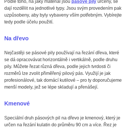
Podle toho, na jaký materiál jsou
pásové pily
určeny, se
dají rozdělit na jednotlivé typy. Jsou svým provedením pak
uzpůsobeny, aby byly vybaveny vším potřebným. Vybírejte
tedy podle účelu použití.
Na dřevo
Nejčastěji se pásové pily používají na řezání dřeva, které
se dá opracovávat horizontálně i vertikálně, podle druhu
pily. Můžete řezat různá dřeva, podle jejich tvrdosti či
rozměrů lze zvolit přiměřený pilový pás. Využijí je jak
profesionálové, tak domácí kutilové – pro ty doporučujeme
menší modely, jež se lépe skladují a přenášejí.
Kmenové
Speciální druh pásových pil na dřevo je kmenový, který je
určen na řezání kulatin do průměru 90 cm a více. Řez je