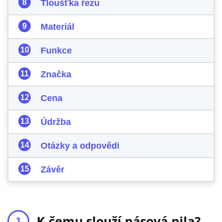
Tloušťka řezu
Materiál
Funkce
Značka
Cena
Údržba
Otázky a odpovědi
Závěr
K čemu slouží pásová pila?