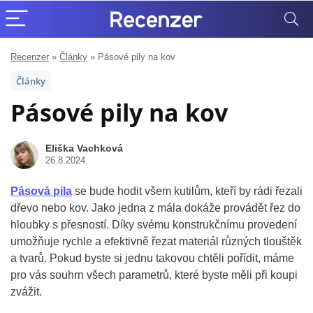
Recenzer
»
Články
»
Pásové pily na kov
Články
Pásové pily na kov
Eliška Vachková
26.8.2024
Pásová pila
se bude hodit všem kutilům, kteří by rádi řezali
dřevo nebo kov. Jako jedna z mála dokáže provádět řez do
hloubky s přesností. Díky svému konstrukčnímu provedení
umožňuje rychle a efektivně řezat materiál různých tlouštěk
a tvarů. Pokud byste si jednu takovou chtěli pořídit, máme
pro vás souhrn všech parametrů, které byste měli při koupi
zvážit.