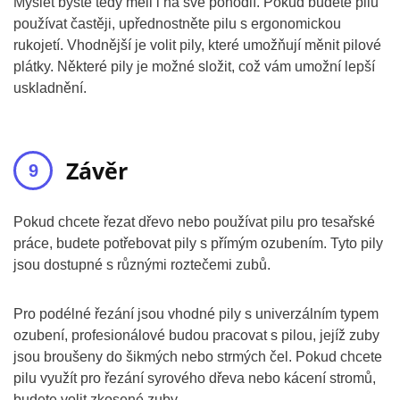
Myslet byste tedy měli i na své pohodlí. Pokud budete pilu
používat častěji, upřednostněte pilu s ergonomickou
rukojetí. Vhodnější je volit pily, které umožňují měnit pilové
plátky. Některé pily je možné složit, což vám umožní lepší
uskladnění.
Závěr
Pokud chcete řezat dřevo nebo používat pilu pro tesařské
práce, budete potřebovat pily s přímým ozubením. Tyto pily
jsou dostupné s různými roztečemi zubů.
Pro podélné řezání jsou vhodné pily s univerzálním typem
ozubení, profesionálové budou pracovat s pilou, jejíž zuby
jsou broušeny do šikmých nebo strmých čel. Pokud chcete
pilu využít pro řezání syrového dřeva nebo kácení stromů,
budete volit zkosené zuby.