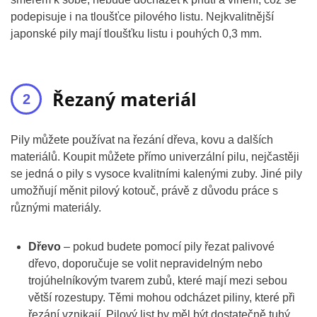
podepisuje i na tloušťce pilového listu. Nejkvalitnější
japonské pily mají tloušťku listu i pouhých 0,3 mm.
Řezaný materiál
Pily můžete používat na řezání dřeva, kovu a dalších
materiálů. Koupit můžete přímo univerzální pilu, nejčastěji
se jedná o pily s vysoce kvalitními kalenými zuby. Jiné pily
umožňují měnit pilový kotouč, právě z důvodu práce s
různými materiály.
Dřevo
– pokud budete pomocí pily řezat palivové
dřevo, doporučuje se volit nepravidelným nebo
trojúhelníkovým tvarem zubů, které mají mezi sebou
větší rozestupy. Těmi mohou odcházet piliny, které při
řezání vznikají. Pilový list by měl být dostatečně tuhý.