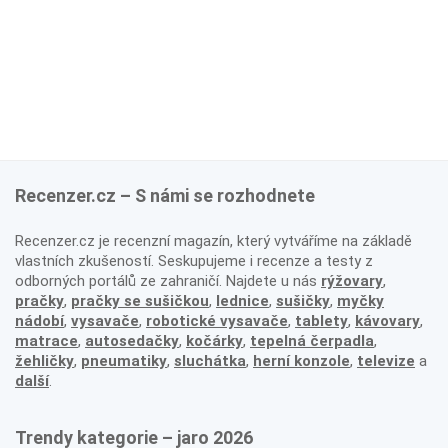
Recenzer.cz – S námi se rozhodnete
Recenzer.cz je recenzní magazín, který vytváříme na základě
vlastních zkušeností. Seskupujeme i recenze a testy z
odborných portálů ze zahraničí. Najdete u nás
rýžovary
,
pračky
,
pračky se sušičkou
,
lednice
,
sušičky
,
myčky
nádobí
,
vysavače
,
robotické vysavače
,
tablety
,
kávovary
,
matrace
,
autosedačky
,
kočárky
,
tepelná čerpadla
,
žehličky
,
pneumatiky
,
sluchátka
,
herní konzole
,
televize
a
další
.
Trendy kategorie – jaro 2026