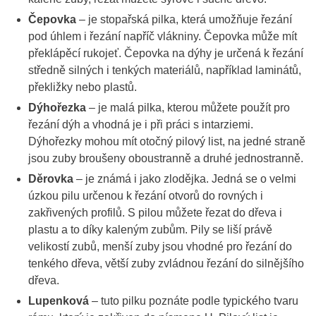
Čepovka
– je stopařská pilka, která umožňuje řezání
pod úhlem i řezání napříč vlákniny. Čepovka může mít
překlápěcí rukojeť. Čepovka na dýhy je určená k řezání
středně silných i tenkých materiálů, například laminátů,
překližky nebo plastů.
Dýhořezka
– je malá pilka, kterou můžete použít pro
řezání dýh a vhodná je i při práci s intarziemi.
Dýhořezky mohou mít otočný pilový list, na jedné straně
jsou zuby broušeny oboustranně a druhé jednostranně.
Děrovka
– je známá i jako zlodějka. Jedná se o velmi
úzkou pilu určenou k řezání otvorů do rovných i
zakřivených profilů. S pilou můžete řezat do dřeva i
plastu a to díky kaleným zubům. Pily se liší právě
velikostí zubů, menší zuby jsou vhodné pro řezání do
tenkého dřeva, větší zuby zvládnou řezání do silnějšího
dřeva.
Lupenková
– tuto pilku poznáte podle typického tvaru