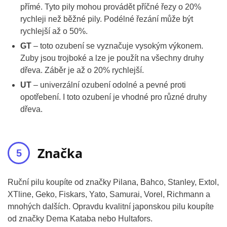
přímé. Tyto pily mohou provádět příčné řezy o 20%
rychleji než běžné pily. Podélné řezání může být
rychlejší až o 50%.
GT
– toto ozubení se vyznačuje vysokým výkonem.
Zuby jsou trojboké a lze je použít na všechny druhy
dřeva. Záběr je až o 20% rychlejší.
UT
– univerzální ozubení odolné a pevné proti
opotřebení. I toto ozubení je vhodné pro různé druhy
dřeva.
Značka
Ruční pilu koupíte od značky Pilana, Bahco, Stanley, Extol,
XTline, Geko, Fiskars, Yato, Samurai, Vorel, Richmann a
mnohých dalších. Opravdu kvalitní japonskou pilu koupíte
od značky Dema Kataba nebo Hultafors.