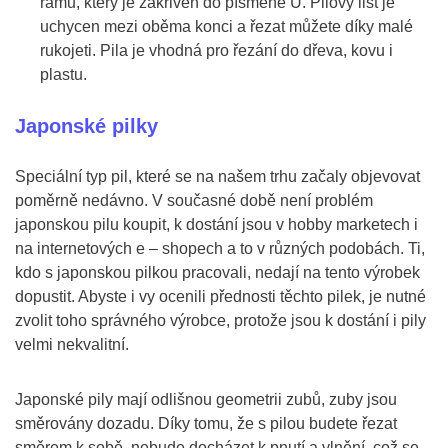
rámu, který je zakřiven do písmene U. Pilový list je
uchycen mezi oběma konci a řezat můžete díky malé
rukojeti. Pila je vhodná pro řezání do dřeva, kovu i
plastu.
Japonské pilky
Speciální typ pil, které se na našem trhu začaly objevovat
poměrně nedávno. V současné době není problém
japonskou pilu koupit, k dostání jsou v hobby marketech i
na internetových e – shopech a to v různých podobách. Ti,
kdo s japonskou pilkou pracovali, nedají na tento výrobek
dopustit. Abyste i vy ocenili přednosti těchto pilek, je nutné
zvolit toho správného výrobce, protože jsou k dostání i pily
velmi nekvalitní.
Japonské pily mají odlišnou geometrii zubů, zuby jsou
směrovány dozadu. Díky tomu, že s pilou budete řezat
směrem k sobě, nebude docházet k pnutí a vlnění, což se