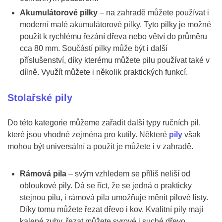
Akumulátorové pilky
– na zahradě můžete používat i
moderní malé akumulátorové pilky. Tyto pilky je možné
použít k rychlému řezání dřeva nebo větví do průměru
cca 80 mm. Součástí pilky může být i další
příslušenství, díky kterému můžete pilu používat také v
dílně. Využít můžete i několik praktických funkcí.
Stolařské pily
Do této kategorie můžeme zařadit další typy ručních pil,
které jsou vhodné zejména pro kutily. Některé
pily
však
mohou být universální a použít je můžete i v zahradě.
Rámová pila
– svým vzhledem se příliš neliší od
obloukové pily. Dá se říct, že se jedná o prakticky
stejnou pilu, i rámová pila umožňuje měnit pilové listy.
Díky tomu můžete řezat dřevo i kov. Kvalitní pily mají
kalené zuby, řezat můžete syrové i suché dřevo.