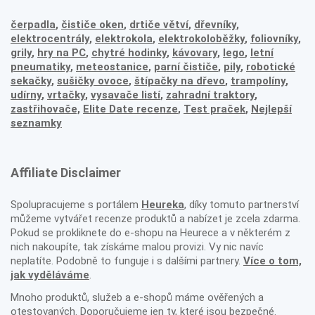
čerpadla
,
čističe oken
,
drtiče větví
,
dřevníky
,
elektrocentrály
,
elektrokola
,
elektrokoloběžky
,
foliovníky
,
grily
,
hry na PC
,
chytré hodinky
,
kávovary
,
lego
,
letní
pneumatiky
,
meteostanice
,
parní čističe
,
pily
,
robotické
sekačky
,
sušičky ovoce
,
štípačky na dřevo
,
trampolíny
,
udírny
,
vrtačky
,
vysavače listí
,
zahradní traktory
,
zastřihovače,
Elite Date recenze
,
Test praček
,
Nejlepší
seznamky
Affiliate Disclaimer
Spolupracujeme s portálem
Heureka
, díky tomuto partnerství
můžeme vytvářet recenze produktů a nabízet je zcela zdarma.
Pokud se prokliknete do e-shopu na Heurece a v některém z
nich nakoupíte, tak získáme malou provizi. Vy nic navíc
neplatíte. Podobně to funguje i s dalšími partnery.
Více o tom,
jak vyděláváme
.
Mnoho produktů, služeb a e-shopů máme ověřených a
otestovaných. Doporučujeme jen ty, které jsou bezpečné.