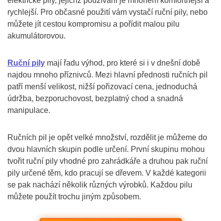
elektrické pily, jejichž používání je mnohem komfortnější a
rychlejší. Pro občasné použití vám vystačí ruční pily, nebo
můžete jít cestou kompromisu a pořídit malou pilu
akumulátorovou.
Ruční pily
mají řadu výhod, pro které si i v dnešní době
najdou mnoho příznivců. Mezi hlavní přednosti ručních pil
patří menší velikost, nižší pořizovací cena, jednoduchá
údržba, bezporuchovost, bezplatný chod a snadná
manipulace.
Ručních pil je opět velké množství, rozdělit je můžeme do
dvou hlavních skupin podle určení. První skupinu mohou
tvořit ruční pily vhodné pro zahrádkáře a druhou pak ruční
pily určené těm, kdo pracují se dřevem. V každé kategorii
se pak nachází několik různých výrobků. Každou pilu
můžete použít trochu jiným způsobem.