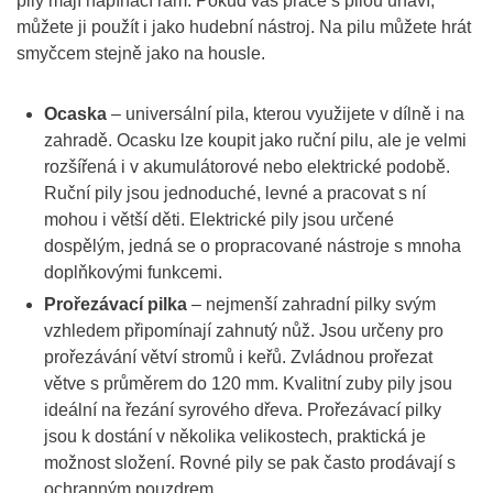
pily mají napínací rám. Pokud vás práce s pilou unaví,
můžete ji použít i jako hudební nástroj. Na pilu můžete hrát
smyčcem stejně jako na housle.
Ocaska
– universální pila, kterou využijete v dílně i na
zahradě. Ocasku lze koupit jako ruční pilu, ale je velmi
rozšířená i v akumulátorové nebo elektrické podobě.
Ruční pily jsou jednoduché, levné a pracovat s ní
mohou i větší děti. Elektrické pily jsou určené
dospělým, jedná se o propracované nástroje s mnoha
doplňkovými funkcemi.
Prořezávací pilka
– nejmenší zahradní pilky svým
vzhledem připomínají zahnutý nůž. Jsou určeny pro
prořezávání větví stromů i keřů. Zvládnou prořezat
větve s průměrem do 120 mm. Kvalitní zuby pily jsou
ideální na řezání syrového dřeva. Prořezávací pilky
jsou k dostání v několika velikostech, praktická je
možnost složení. Rovné pily se pak často prodávají s
ochranným pouzdrem.