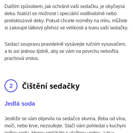
Dalším způsobem, jak ochránit vaši sedačku, je obyčejná
deka. Nabízí se možnost i speciální voděodolné nebo
protiskluzové deky. Pokud chcete rozměry na míru, můžete
si zakoupit látkový přehoz ve velikosti a tvaru vaší sedačky.
Sedací soupravu pravidelně vysávejte ručním vysavačem,
a to asi jednou týdně, aby se vám na povrchu netvořila
prachová vrstva.
Čištění sedačky
Jedlá soda
Jestliže se vám objevila na sedačce skvrna, třeba od vína,
moči, nebo krve, nezoufejte. Stačí vám pohledat v kuchyni
jedlou sodu, kterou smícháte s vlažnou vodou, a to v