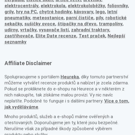
elektrocentrály
,
elektrokola
,
elektrokoloběžky
,
foliovníky
,
grily
,
hry na PC
,
chytré hodinky
,
kávovary
,
lego
,
letní
pneumatiky
,
meteostanice
,
parní čističe
,
pily
,
robotické
sekačky
,
sušičky ovoce
,
štípačky na dřevo
,
trampolíny
,
udírny
,
vrtačky
,
vysavače listí
,
zahradní traktory
,
zastřihovače,
Elite Date recenze
,
Test praček
,
Nejlepší
seznamky
Affiliate Disclaimer
Spolupracujeme s portálem
Heureka
, díky tomuto partnerství
můžeme vytvářet recenze produktů a nabízet je zcela zdarma.
Pokud se prokliknete do e-shopu na Heurece a v některém z
nich nakoupíte, tak získáme malou provizi. Vy nic navíc
neplatíte. Podobně to funguje i s dalšími partnery.
Více o tom,
jak vyděláváme
.
Mnoho produktů, služeb a e-shopů máme ověřených a
otestovaných. Doporučujeme jen ty, které jsou bezpečné.
Neručíme však za případné škody způsobené výběrem
produktu nebo služby.