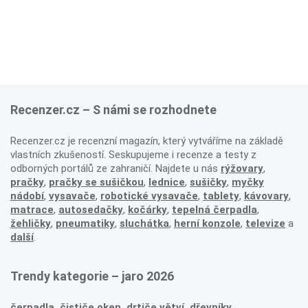
Recenzer.cz – S námi se rozhodnete
Recenzer.cz je recenzní magazín, který vytváříme na základě
vlastních zkušeností. Seskupujeme i recenze a testy z
odborných portálů ze zahraničí. Najdete u nás
rýžovary
,
pračky
,
pračky se sušičkou
,
lednice
,
sušičky
,
myčky
nádobí
,
vysavače
,
robotické vysavače
,
tablety
,
kávovary
,
matrace
,
autosedačky
,
kočárky
,
tepelná čerpadla
,
žehličky
,
pneumatiky
,
sluchátka
,
herní konzole
,
televize
a
další
.
Trendy kategorie – jaro 2026
čerpadla
,
čističe oken
,
drtiče větví
,
dřevníky
,