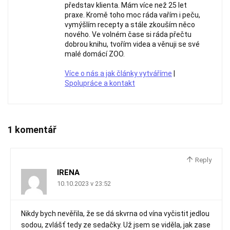
představ klienta. Mám více než 25 let
praxe. Kromě toho moc ráda vařím i peču,
vymýšlím recepty a stále zkouším něco
nového. Ve volném čase si ráda přečtu
dobrou knihu, tvořím videa a věnuji se své
malé domácí ZOO.
Více o nás a jak články vytváříme
|
Spolupráce a kontakt
1 komentář
Reply
IRENA
10.10.2023 v 23:52
Nikdy bych nevěřila, že se dá skvrna od vína vyčistit jedlou
sodou, zvlášť tedy ze sedačky. Už jsem se viděla, jak zase