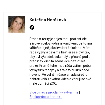
Kateřina Horáková
Práce s texty je nejen mou profesí, ale
zároveň celoživotním koníčkem. Je to má
vášeň stejně jako kvalitní čokoláda. Mám
ráda výzvy a baví mě hrát si se slovy tak,
aby byl výsledek dokonalý a přesně podle
představ klienta. Mám více než 25 let
praxe. Kromě toho moc ráda vařím i peču,
vymýšlím recepty a stále zkouším něco
nového. Ve volném čase si ráda přečtu
dobrou knihu, tvořím videa a věnuji se své
malé domácí ZOO.
Více o nás a jak články vytváříme
|
Spolupráce a kontakt