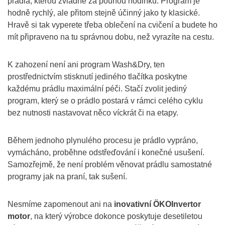
prádla, kterou zvládne za pouhou hodinku. Program je
hodně rychlý, ale přitom stejně účinný jako ty klasické.
Hravě si tak vyperete třeba oblečení na cvičení a budete ho
mít připraveno na tu správnou dobu, než vyrazíte na cestu.
K zahození není ani program Wash&Dry, ten
prostřednictvím stisknutí jediného tlačítka poskytne
každému prádlu maximální péči. Stačí zvolit jediný
program, který se o prádlo postará v rámci celého cyklu
bez nutnosti nastavovat něco víckrát či na etapy.
Během jednoho plynulého procesu je prádlo vypráno,
vymácháno, proběhne odstřeďování i konečné usušení.
Samozřejmě, že není problém věnovat prádlu samostatné
programy jak na praní, tak sušení.
Nesmíme zapomenout ani na
inovativní ÖKOInvertor
motor
, na který výrobce dokonce poskytuje desetiletou