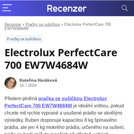
Recenzer
»
Pračky se sušičkou
»
Electrolux PerfectCare 700
EW7W4684W
Pračky se sušičkou
Electrolux PerfectCare
700 EW7W4684W
Kateřina Horáková
14.7.2024
Předem plněná
pračka se sušičkou Electrolux
PerfectCare 700 EW7W4684W
je ideální volbou, pokud
chcete mít rychle vyprané a usušené prádlo se skvělými
výsledky. Buben disponuje kapacitou 8 kg špinavého
prádla, ale jen 4 kg mokrého prádla, určeného na sušení,