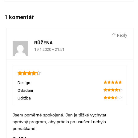
1 komentář
Reply
RŮŽENA
19.1.2020 v 21:51
4.3
Design
100
Ovládání
90
Údržba
70
Jsem poměrně spokojená. Jen je těžké vychytat
správný program, aby prádlo po usušení nebylo
pomačkané