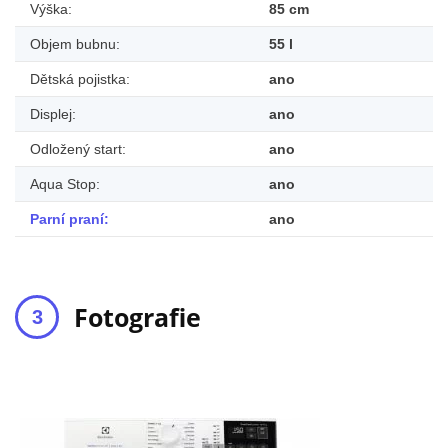
Výška:
85 cm
Objem bubnu:
55 l
Dětská pojistka:
ano
Displej:
ano
Odložený start:
ano
Aqua Stop:
ano
Parní praní:
ano
Fotografie