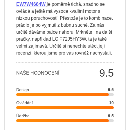
EW7W4684W
je poměrně tichá, snadno se
ovládá a ještě má vysoce kvalitní motor s
nízkou poruchovostí. Přestože je to kombinace,
prádlo je po vyjmutí z bubnu suché. Za nás
určitě dáváme palce nahoru. Mrkněte i na další
pračky, například LG F72J5HY3W, ta je také
velmi zajímavá. Určitě si nenechte utéct její
recenzi, kterou jsme pro vás rovněž nachystali.
9.5
NAŠE HODNOCENÍ
Design
9.5
Ovládání
10
Údržba
9.5