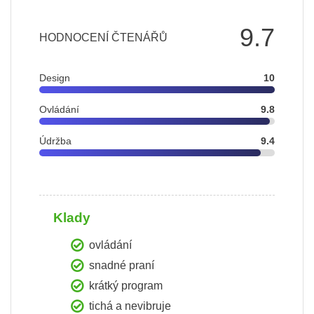
9.7
HODNOCENÍ ČTENÁŘŮ
Design
10
Ovládání
9.8
Údržba
9.4
Klady
ovládání
snadné praní
krátký program
tichá a nevibruje