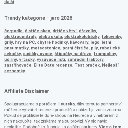
další
.
Trendy kategorie – jaro 2026
čerpadla
,
čističe oken
,
drtiče větví
,
dřevníky
,
elektrocentrály
,
elektrokola
,
elektrokoloběžky
,
foliovníky
,
grily
,
hry na PC
,
chytré hodinky
,
kávovary
,
lego
,
letní
pneumatiky
,
meteostanice
,
parní čističe
,
pily
,
robotické
sekačky
,
sušičky ovoce
,
štípačky na dřevo
,
trampolíny
,
udírny
,
vrtačky
,
vysavače listí
,
zahradní traktory
,
zastřihovače,
Elite Date recenze
,
Test praček
,
Nejlepší
seznamky
Affiliate Disclaimer
Spolupracujeme s portálem
Heureka
, díky tomuto partnerství
můžeme vytvářet recenze produktů a nabízet je zcela zdarma.
Pokud se prokliknete do e-shopu na Heurece a v některém z
nich nakoupíte, tak získáme malou provizi. Vy nic navíc
neplatíte. Podobně to funguje i s dalšími partnery.
Více o tom,