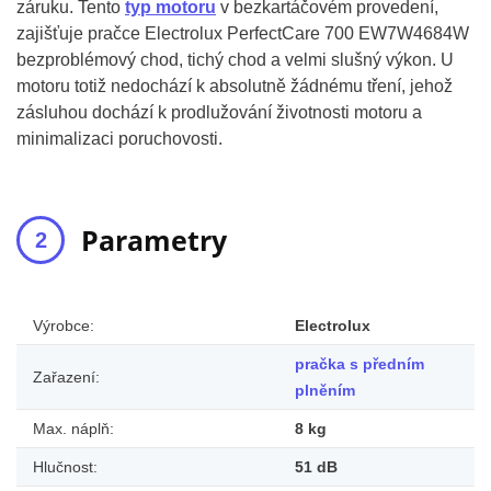
záruku. Tento
typ motoru
v bezkartáčovém provedení,
zajišťuje pračce Electrolux PerfectCare 700 EW7W4684W
bezproblémový chod, tichý chod a velmi slušný výkon. U
motoru totiž nedochází k absolutně žádnému tření, jehož
zásluhou dochází k prodlužování životnosti motoru a
minimalizaci poruchovosti.
Parametry
Výrobce:
Electrolux
pračka s předním
Zařazení:
plněním
Max. náplň:
8 kg
Hlučnost:
51 dB