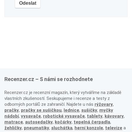
Recenzer.cz – S námi se rozhodnete
Recenzer.cz je recenzní magazín, který vytváříme na základě
vlastních zkušeností. Seskupujeme i recenze a testy z
odborných portálů ze zahraničí. Najdete u nás
rýžovary
,
pračky
,
pračky se sušičkou
,
lednice
,
sušičky
,
myčky
nádobí
,
vysavače
,
robotické vysavače
,
tablety
,
kávovary
,
matrace
,
autosedačky
,
kočárky
,
tepelná čerpadla
,
žehličky
,
pneumatiky
,
sluchátka
,
herní konzole
,
televize
a