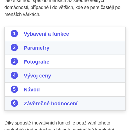
takže se hodí spíš do menších až středně velkých
domácností, případně i do větších, kde se pere častěji po
menších várkách.
Vybavení a funkce
Parametry
Fotografie
Vývoj ceny
Návod
Závěrečné hodnocení
Díky spoustě inovativních funkcí je používání tohoto
spotřebiče jednoduché a hlavně maximálně komfortní.