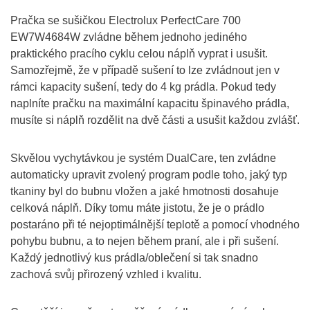
Pračka se sušičkou Electrolux PerfectCare 700
EW7W4684W zvládne během jednoho jediného
praktického pracího cyklu celou náplň vyprat i usušit.
Samozřejmě, že v případě sušení to lze zvládnout jen v
rámci kapacity sušení, tedy do 4 kg prádla. Pokud tedy
naplníte pračku na maximální kapacitu špinavého prádla,
musíte si náplň rozdělit na dvě části a usušit každou zvlášť.
Skvělou vychytávkou je systém DualCare, ten zvládne
automaticky upravit zvolený program podle toho, jaký typ
tkaniny byl do bubnu vložen a jaké hmotnosti dosahuje
celková náplň. Díky tomu máte jistotu, že je o prádlo
postaráno při té nejoptimálnější teplotě a pomocí vhodného
pohybu bubnu, a to nejen během praní, ale i při sušení.
Každý jednotlivý kus prádla/oblečení si tak snadno
zachová svůj přirozený vzhled i kvalitu.