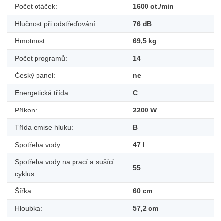
Počet otáček:
1600 ot./min
Hlučnost při odstřeďování:
76 dB
Hmotnost:
69,5 kg
Počet programů:
14
Český panel:
ne
Energetická třída:
C
Příkon:
2200 W
Třída emise hluku:
B
Spotřeba vody:
47 l
Spotřeba vody na prací a sušící
55
cyklus:
Šířka:
60 cm
Hloubka:
57,2 cm