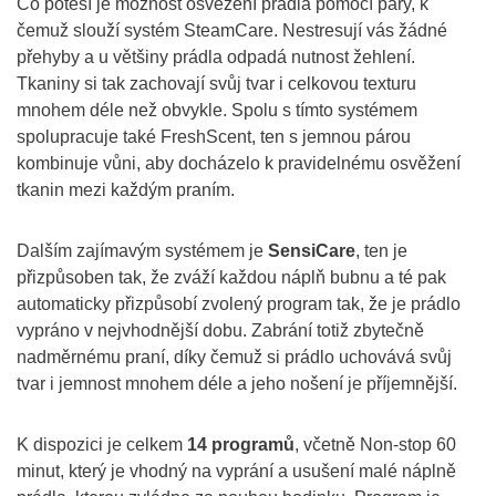
Co potěší je možnost osvěžení prádla pomocí páry, k
čemuž slouží systém SteamCare. Nestresují vás žádné
přehyby a u většiny prádla odpadá nutnost žehlení.
Tkaniny si tak zachovají svůj tvar i celkovou texturu
mnohem déle než obvykle. Spolu s tímto systémem
spolupracuje také FreshScent, ten s jemnou párou
kombinuje vůni, aby docházelo k pravidelnému osvěžení
tkanin mezi každým praním.
Dalším zajímavým systémem je
SensiCare
, ten je
přizpůsoben tak, že zváží každou náplň bubnu a té pak
automaticky přizpůsobí zvolený program tak, že je prádlo
vypráno v nejvhodnější dobu. Zabrání totiž zbytečně
nadměrnému praní, díky čemuž si prádlo uchovává svůj
tvar i jemnost mnohem déle a jeho nošení je příjemnější.
K dispozici je celkem
14 programů
, včetně Non-stop 60
minut, který je vhodný na vyprání a usušení malé náplně