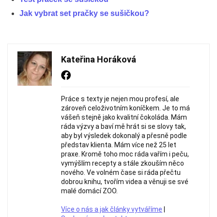
Jak vybrat set pračky se sušičkou?
Kateřina Horáková
Práce s texty je nejen mou profesí, ale
zároveň celoživotním koníčkem. Je to má
vášeň stejně jako kvalitní čokoláda. Mám
ráda výzvy a baví mě hrát si se slovy tak,
aby byl výsledek dokonalý a přesně podle
představ klienta. Mám více než 25 let
praxe. Kromě toho moc ráda vařím i peču,
vymýšlím recepty a stále zkouším něco
nového. Ve volném čase si ráda přečtu
dobrou knihu, tvořím videa a věnuji se své
malé domácí ZOO.
Více o nás a jak články vytváříme
|