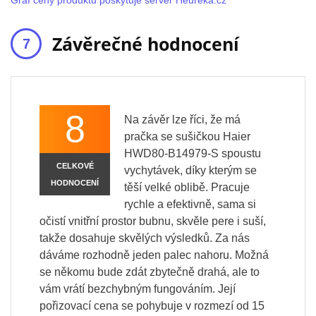
Graf ceny produktu poskytuje server Heureka.cz
Závěrečné hodnocení
8
Na závěr lze říci, že má
pračka se sušičkou Haier
HWD80-B14979-S spoustu
CELKOVÉ
vychytávek, díky kterým se
HODNOCENÍ
těší velké oblibě. Pracuje
rychle a efektivně, sama si
očistí vnitřní prostor bubnu, skvěle pere i suší,
takže dosahuje skvělých výsledků. Za nás
dáváme rozhodně jeden palec nahoru. Možná
se někomu bude zdát zbytečně drahá, ale to
vám vrátí bezchybným fungováním. Její
pořizovací cena se pohybuje v rozmezí od 15