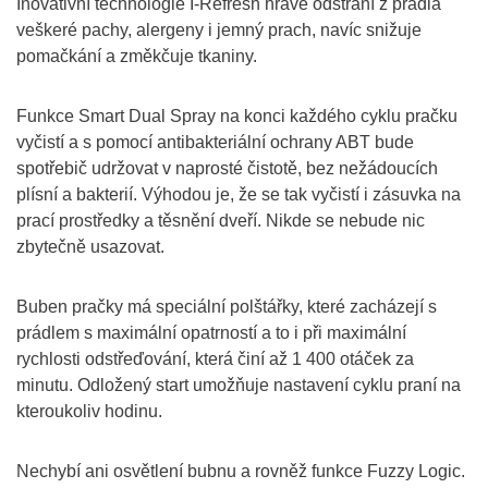
Inovativní technologie I-Refresh hravě odstraní z prádla
veškeré pachy, alergeny i jemný prach, navíc snižuje
pomačkání a změkčuje tkaniny.
Funkce Smart Dual Spray na konci každého cyklu pračku
vyčistí a s pomocí antibakteriální ochrany ABT bude
spotřebič udržovat v naprosté čistotě, bez nežádoucích
plísní a bakterií. Výhodou je, že se tak vyčistí i zásuvka na
prací prostředky a těsnění dveří. Nikde se nebude nic
zbytečně usazovat.
Buben pračky má speciální polštářky, které zacházejí s
prádlem s maximální opatrností a to i při maximální
rychlosti odstřeďování, která činí až 1 400 otáček za
minutu. Odložený start umožňuje nastavení cyklu praní na
kteroukoliv hodinu.
Nechybí ani osvětlení bubnu a rovněž funkce Fuzzy Logic.