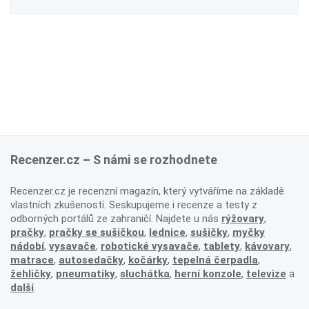
Recenzer.cz – S námi se rozhodnete
Recenzer.cz je recenzní magazín, který vytváříme na základě
vlastních zkušeností. Seskupujeme i recenze a testy z
odborných portálů ze zahraničí. Najdete u nás
rýžovary
,
pračky
,
pračky se sušičkou
,
lednice
,
sušičky
,
myčky
nádobí
,
vysavače
,
robotické vysavače
,
tablety
,
kávovary
,
matrace
,
autosedačky
,
kočárky
,
tepelná čerpadla
,
žehličky
,
pneumatiky
,
sluchátka
,
herní konzole
,
televize
a
další
.