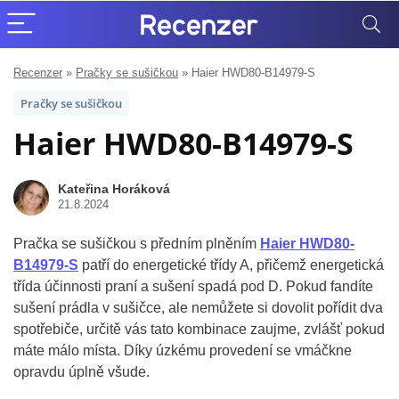
Recenzer
»
Pračky se sušičkou
»
Haier HWD80-B14979-S
Pračky se sušičkou
Haier HWD80-B14979-S
Kateřina Horáková
21.8.2024
Pračka se sušičkou s předním plněním
Haier HWD80-
B14979-S
patří do energetické třídy A, přičemž energetická
třída účinnosti praní a sušení spadá pod D. Pokud fandíte
sušení prádla v sušičce, ale nemůžete si dovolit pořídit dva
spotřebiče, určitě vás tato kombinace zaujme, zvlášť pokud
máte málo místa. Díky úzkému provedení se vmáčkne
opravdu úplně všude.