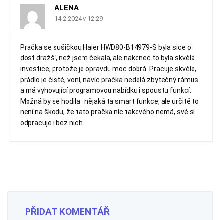
ALENA
14.2.2024 v 12:29
Pračka se sušičkou Haier HWD80-B14979-S byla sice o
dost dražší, než jsem čekala, ale nakonec to byla skvělá
investice, protože je opravdu moc dobrá. Pracuje skvěle,
prádlo je čisté, voní, navíc pračka nedělá zbytečný rámus
a má vyhovující programovou nabídku i spoustu funkcí.
Možná by se hodila i nějaká ta smart funkce, ale určitě to
není na škodu, že tato pračka nic takového nemá, své si
odpracuje i bez nich.
PŘIDAT KOMENTÁŘ