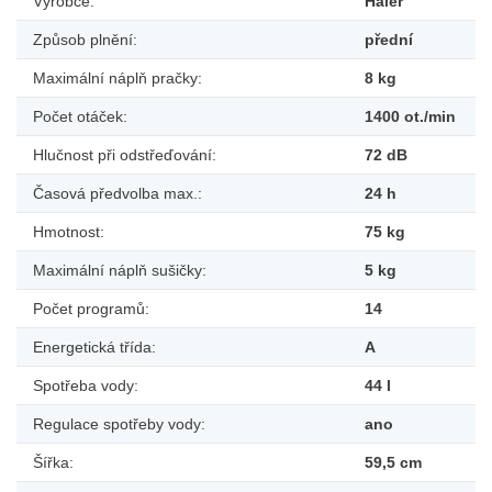
Výrobce:
Haier
Způsob plnění:
přední
Maximální náplň pračky:
8 kg
Počet otáček:
1400 ot./min
Hlučnost při odstřeďování:
72 dB
Časová předvolba max.:
24 h
Hmotnost:
75 kg
Maximální náplň sušičky:
5 kg
Počet programů:
14
Energetická třída:
A
Spotřeba vody:
44 l
Regulace spotřeby vody:
ano
Šířka:
59,5 cm