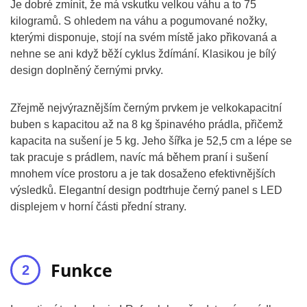
Je dobré zmínit, že má vskutku velkou váhu a to 75
kilogramů. S ohledem na váhu a pogumované nožky,
kterými disponuje, stojí na svém místě jako přikovaná a
nehne se ani když běží cyklus ždímání. Klasikou je bílý
design doplněný černými prvky.
Zřejmě nejvýraznějším černým prvkem je velkokapacitní
buben s kapacitou až na 8 kg špinavého prádla, přičemž
kapacita na sušení je 5 kg. Jeho šířka je 52,5 cm a lépe se
tak pracuje s prádlem, navíc má během praní i sušení
mnohem více prostoru a je tak dosaženo efektivnějších
výsledků. Elegantní design podtrhuje černý panel s LED
displejem v horní části přední strany.
Funkce