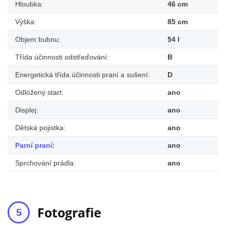
Hloubka:
46 cm
Výška:
85 cm
Objem bubnu:
54 l
Třída účinnosti odstřeďování:
B
Energetická třída účinnosti praní a sušení:
D
Odložený start:
ano
Displej:
ano
Dětská pojistka:
ano
Parní praní:
ano
Sprchování prádla:
ano
Fotografie