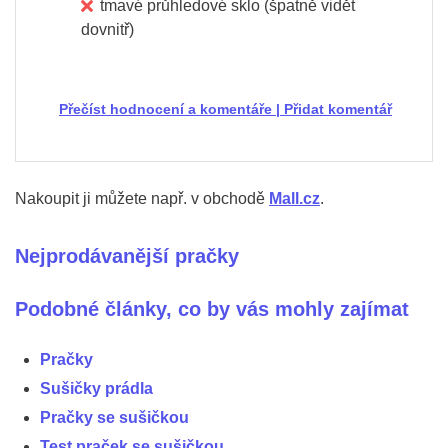
tmavé průhledové sklo (špatně vidět
dovnitř)
Přečíst hodnocení a komentáře
|
Přidat komentář
Nakoupit ji můžete např. v obchodě
Mall.cz
.
Nejprodávanější pračky
Podobné články, co by vás mohly zajímat
Pračky
Sušičky prádla
Pračky se sušičkou
Test praček se sušičkou