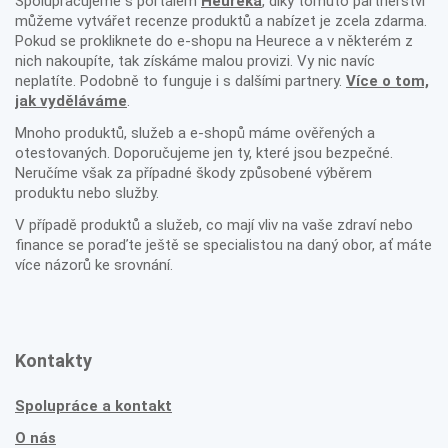
Spolupracujeme s portálem
Heureka
, díky tomuto partnerství
můžeme vytvářet recenze produktů a nabízet je zcela zdarma.
Pokud se prokliknete do e-shopu na Heurece a v některém z
nich nakoupíte, tak získáme malou provizi. Vy nic navíc
neplatíte. Podobně to funguje i s dalšími partnery.
Více o tom,
jak vyděláváme
.
Mnoho produktů, služeb a e-shopů máme ověřených a
otestovaných. Doporučujeme jen ty, které jsou bezpečné.
Neručíme však za případné škody způsobené výběrem
produktu nebo služby.
V případě produktů a služeb, co mají vliv na vaše zdraví nebo
finance se poraďte ještě se specialistou na daný obor, ať máte
více názorů ke srovnání.
Kontakty
Spolupráce a kontakt
O nás