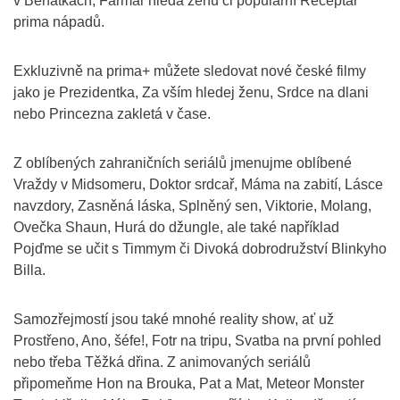
v Benátkách, Farmář hledá ženu či populární Receptář
prima nápadů.
Exkluzivně na prima+ můžete sledovat nové české filmy
jako je Prezidentka, Za vším hledej ženu, Srdce na dlani
nebo Princezna zakletá v čase.
Z oblíbených zahraničních seriálů jmenujme oblíbené
Vraždy v Midsomeru, Doktor srdcař, Máma na zabití, Lásce
navzdory, Zasněná láska, Splněný sen, Viktorie, Molang,
Ovečka Shaun, Hurá do džungle, ale také například
Pojďme se učit s Timmym či Divoká dobrodružství Blinkyho
Billa.
Samozřejmostí jsou také mnohé reality show, ať už
Prostřeno, Ano, šéfe!, Fotr na tripu, Svatba na první pohled
nebo třeba Těžká dřina. Z animovaných seriálů
připomeňme Hon na Brouka, Pat a Mat, Meteor Monster