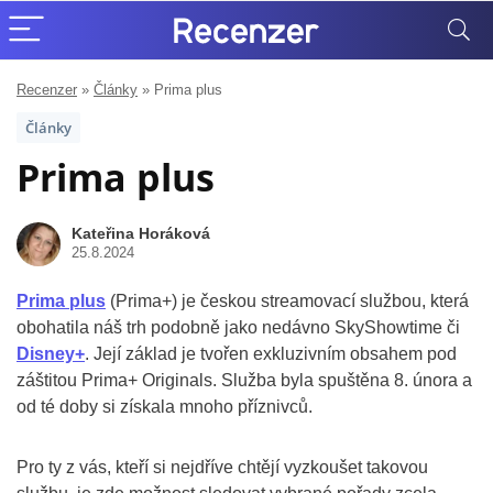
Recenzer
»
Články
»
Prima plus
Články
Prima plus
Kateřina Horáková
25.8.2024
Prima plus
(Prima+) je českou streamovací službou, která
obohatila náš trh podobně jako nedávno SkyShowtime či
Disney+
. Její základ je tvořen exkluzivním obsahem pod
záštitou Prima+ Originals. Služba byla spuštěna 8. února a
od té doby si získala mnoho příznivců.
Pro ty z vás, kteří si nejdříve chtějí vyzkoušet takovou