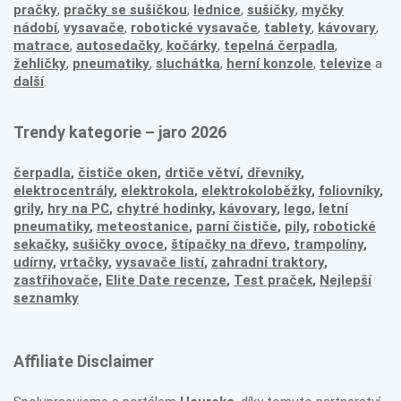
pračky
,
pračky se sušičkou
,
lednice
,
sušičky
,
myčky
nádobí
,
vysavače
,
robotické vysavače
,
tablety
,
kávovary
,
matrace
,
autosedačky
,
kočárky
,
tepelná čerpadla
,
žehličky
,
pneumatiky
,
sluchátka
,
herní konzole
,
televize
a
další
.
Trendy kategorie – jaro 2026
čerpadla
,
čističe oken
,
drtiče větví
,
dřevníky
,
elektrocentrály
,
elektrokola
,
elektrokoloběžky
,
foliovníky
,
grily
,
hry na PC
,
chytré hodinky
,
kávovary
,
lego
,
letní
pneumatiky
,
meteostanice
,
parní čističe
,
pily
,
robotické
sekačky
,
sušičky ovoce
,
štípačky na dřevo
,
trampolíny
,
udírny
,
vrtačky
,
vysavače listí
,
zahradní traktory
,
zastřihovače,
Elite Date recenze
,
Test praček
,
Nejlepší
seznamky
Affiliate Disclaimer