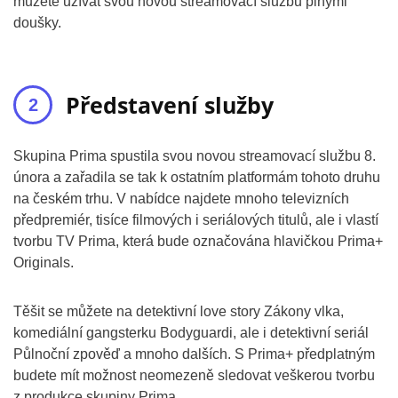
můžete užívat svou novou streamovací službu plnými
doušky.
Představení služby
Skupina Prima spustila svou novou streamovací službu 8.
února a zařadila se tak k ostatním platformám tohoto druhu
na českém trhu. V nabídce najdete mnoho televizních
předpremiér, tisíce filmových i seriálových titulů, ale i vlastí
tvorbu TV Prima, která bude označována hlavičkou Prima+
Originals.
Těšit se můžete na detektivní love story Zákony vlka,
komediální gangsterku Bodyguardi, ale i detektivní seriál
Půlnoční zpověď a mnoho dalších. S Prima+ předplatným
budete mít možnost neomezeně sledovat veškerou tvorbu
z produkce skupiny Prima.