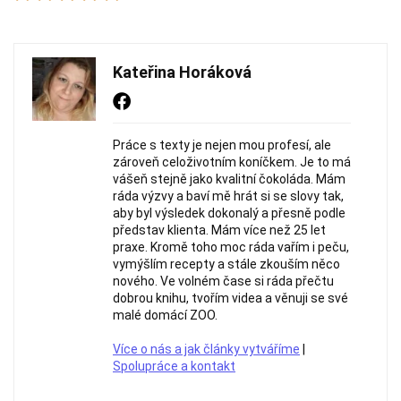
Kateřina Horáková
Práce s texty je nejen mou profesí, ale
zároveň celoživotním koníčkem. Je to má
vášeň stejně jako kvalitní čokoláda. Mám
ráda výzvy a baví mě hrát si se slovy tak,
aby byl výsledek dokonalý a přesně podle
představ klienta. Mám více než 25 let
praxe. Kromě toho moc ráda vařím i peču,
vymýšlím recepty a stále zkouším něco
nového. Ve volném čase si ráda přečtu
dobrou knihu, tvořím videa a věnuji se své
malé domácí ZOO.
Více o nás a jak články vytváříme
|
Spolupráce a kontakt