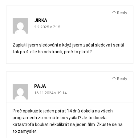
Reply
JIRKA
2.2.2025 v 7:15
Zaplatil jsem sledování a když jsem začal sledovat seriál
tak po 4. díle ho odstranili, proč to platit?
Reply
PAJA
16.11.2024 v 19:14
Proč opakujete jeden pořat 14 dnů dokola na všech
programech.zo nemáte co vysílat? Je to docela
katastrofa koukat několikrát na jeden film. Zkuste se na
to zamyslet.