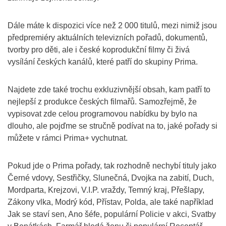
Dále máte k dispozici více než 2 000 titulů, mezi nimiž jsou
předpremiéry aktuálních televizních pořadů, dokumentů,
tvorby pro děti, ale i české koprodukční filmy či živá
vysílání českých kanálů, které patří do skupiny Prima.
Najdete zde také trochu exkluzivnější obsah, kam patří to
nejlepší z produkce českých filmařů. Samozřejmě, že
vypisovat zde celou programovou nabídku by bylo na
dlouho, ale pojďme se stručně podívat na to, jaké pořady si
můžete v rámci Prima+ vychutnat.
Pokud jde o Prima pořady, tak rozhodně nechybí tituly jako
Černé vdovy, Sestřičky, Slunečná, Dvojka na zabití, Duch,
Mordparta, Krejzovi, V.I.P. vraždy, Temný kraj, Přešlapy,
Zákony vlka, Modrý kód, Přístav, Polda, ale také například
Jak se staví sen, Ano šéfe, populární Policie v akci, Svatby