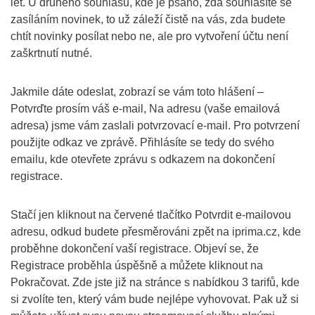
let. U druhého souhlasu, kde je psáno, zda souhlasíte se
zasíláním novinek, to už záleží čistě na vás, zda budete
chtít novinky posílat nebo ne, ale pro vytvoření účtu není
zaškrtnutí nutné.
Jakmile dáte odeslat, zobrazí se vám toto hlášení –
Potvrďte prosím váš e-mail, Na adresu (vaše emailová
adresa) jsme vám zaslali potvrzovací e-mail. Pro potvrzení
použijte odkaz ve zprávě. Přihlásíte se tedy do svého
emailu, kde otevřete zprávu s odkazem na dokončení
registrace.
Stačí jen kliknout na červené tlačítko Potvrdit e-mailovou
adresu, odkud budete přesměrováni zpět na iprima.cz, kde
proběhne dokončení vaší registrace. Objeví se, že
Registrace proběhla úspěšně a můžete kliknout na
Pokračovat. Zde jste již na stránce s nabídkou 3 tarifů, kde
si zvolíte ten, který vám bude nejlépe vyhovovat. Pak už si