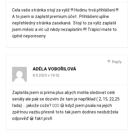
Cela vaše stránka stojí za vyliž !!! Hodinu trvá přihlášení !!!
A to jsem si zaplatil premium účet . Přihlášení upĺne
nepřehledný stránka zasekaná . Stojí to za vylíz zaplatil
jsem měsíc a víc už nikdy nezaplatím !!!! Trápící mate to
úplně neporeseny
Reply
ADÉLA VOBOŘILOVÁ
8.9.2025 v 19:52
Zaplatila jsem si prima plus abych mohla sledovat celé
seriály ale pak se dozvím že tam je například ( 2, 15, 22,25
řada) … jakože cože? 🤦🏽‍♀️ 😃 když jsem psala na jejich
zpětnou vazbu přesně toto tak jsem dodnes neobdržela
odpověď 😀 fakt profi