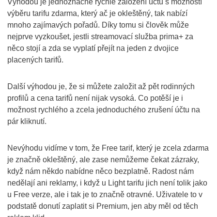
Výhodou je jednoznačně rychlé založení účtu s možností
výběru tarifu zdarma, který ač je okleštěný, tak nabízí
mnoho zajímavých pořadů. Díky tomu si člověk může
nejprve vyzkoušet, jestli streamovací služba prima+ za
něco stojí a zda se vyplatí přejít na jeden z dvojice
placených tarifů.
Další výhodou je, že si můžete založit až pět rodinných
profilů a cena tarifů není nijak vysoká. Co potěší je i
možnost rychlého a zcela jednoduchého zrušení účtu na
pár kliknutí.
Nevýhodu vidíme v tom, že Free tarif, který je zcela zdarma
je značně okleštěný, ale zase nemůžeme čekat zázraky,
když nám někdo nabídne něco bezplatně. Radost nám
nedělají ani reklamy, i když u Light tarifu jich není tolik jako
u Free verze, ale i tak je to značně otravné. Uživatele to v
podstatě donutí zaplatit si Premium, jen aby měl od těch