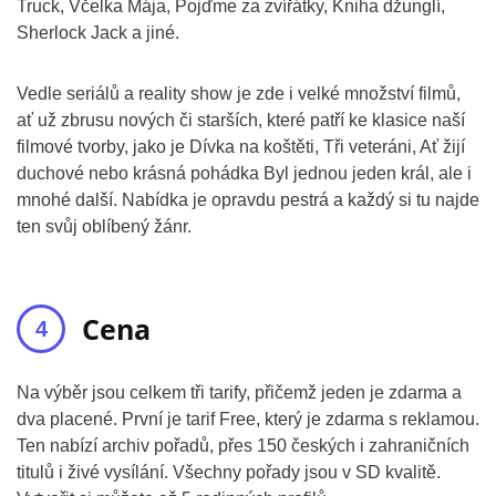
Truck, Včelka Mája, Pojďme za zvířátky, Kniha džunglí,
Sherlock Jack a jiné.
Vedle seriálů a reality show je zde i velké množství filmů,
ať už zbrusu nových či starších, které patří ke klasice naší
filmové tvorby, jako je Dívka na koštěti, Tři veteráni, Ať žijí
duchové nebo krásná pohádka Byl jednou jeden král, ale i
mnohé další. Nabídka je opravdu pestrá a každý si tu najde
ten svůj oblíbený žánr.
Cena
Na výběr jsou celkem tři tarify, přičemž jeden je zdarma a
dva placené. První je tarif Free, který je zdarma s reklamou.
Ten nabízí archiv pořadů, přes 150 českých i zahraničních
titulů i živé vysílání. Všechny pořady jsou v SD kvalitě.